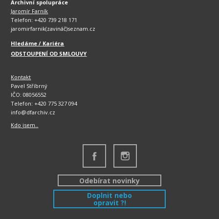
Archivní spolupráce
Jaromír Farník
Telefon: +420 739 218 171
jaromirfarnik(zavináč)seznam.cz
Hledáme / Kariéra
ODSTOUPENÍ OD SMLOUVY
Kontakt
Pavel Stříbrný
IČO: 08056552
Telefon: +420 775 327 094
info@dfarchiv.cz
Kdo jsem..
Odebírat novinky
Doplnit nebo
opravit ?!