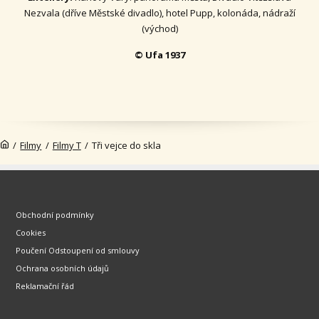
Nezvala (dříve Městské divadlo), hotel Pupp, kolonáda, nádraží
(východ)
© Ufa 1937
/
Filmy
/
Filmy T
/
Tři vejce do skla
Obchodní podmínky
Cookies
Poučení Odstoupení od smlouvy
Ochrana osobních údajů
Reklamační řád