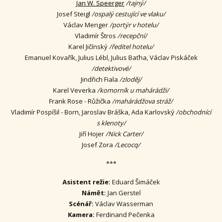
Jan W. Speerger
/tajný/
Josef Steigl
/ospalý cestující ve vlaku/
Václav Menger
/portýr v hotelu/
Vladimír Štros
/recepční/
Karel Jičínský
/ředitel hotelu/
Emanuel Kovařík, Julius Lébl, Julius Baťha, Václav Piskáček
/detektivové/
Jindřich Fiala
/zloděj/
Karel Veverka
/komorník u mahárádži/
Frank Rose - Růžička
/mahárádžova stráž/
Vladimír Pospíšil - Born, Jaroslav Bráška, Ada Karlovský
/obchodnící
s klenoty/
Jiří Hojer
/Nick Carter/
Josef Zora
/Lecocq/
***
Asistent režie:
Eduard Šimáček
Námět:
Jan Gerstel
Scénář:
Václav Wasserman
Kamera:
Ferdinand Pečenka