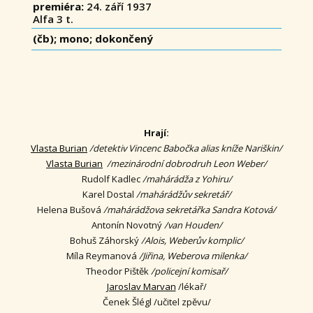
premiéra:
24. září 1937
Alfa 3 t.
(čb); mono; dokončený
Hrají:
Vlasta Burian
/detektiv Vincenc Babočka alias kníže Nariškin/
Vlasta Burian
/mezinárodní dobrodruh Leon Weber/
Rudolf Kadlec
/mahárádža z Yohiru/
Karel Dostal
/mahárádžův sekretář/
Helena Bušová
/mahárádžova sekretářka Sandra Kotová/
Antonín Novotný
/van Houden/
Bohuš Záhorský
/Alois, Weberův komplic/
Míla Reymanová
/Jiřina, Weberova milenka/
Theodor Pištěk
/policejní komisař/
Jaroslav Marvan
/lékař/
Čenek Šlégl /učitel zpěvu/