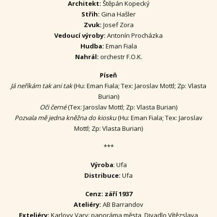
Architekt:
Štěpán Kopecký
Střih:
Gina Hašler
Zvuk:
Josef Zora
Vedoucí výroby:
Antonín Procházka
Hudba:
Eman Fiala
Nahrál:
orchestr F.O.K.
Píseň
Já neříkám tak ani tak
(Hu: Eman Fiala; Tex: Jaroslav Mottl; Zp: Vlasta
Burian)
Oči černé
(Tex: Jaroslav Mottl; Zp: Vlasta Burian)
Pozvala mě jedna kněžna do kiosku
(Hu: Eman Fiala; Tex: Jaroslav
Mottl; Zp: Vlasta Burian)
***
Výroba
: Ufa
Distribuce:
Ufa
Cenz: září 1937
Ateliéry:
AB Barrandov
Exteliéry:
Karlovy Vary: panoráma města, Divadlo Vítězslava