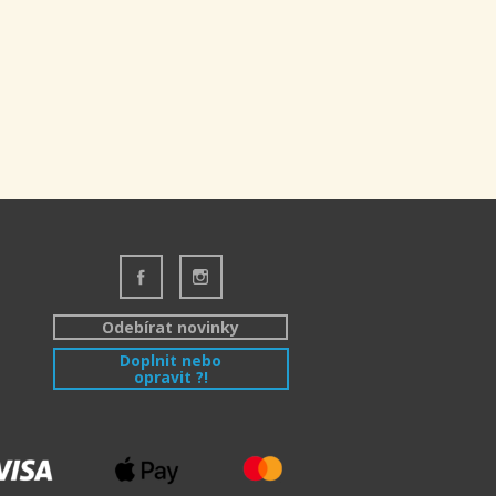
Odebírat novinky
Doplnit nebo
opravit ?!