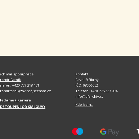
rchivní spolupráce
Kontakt
aromír Farník
Pavel Stříbrný
elefon: +420 739 218 171
IČO: 08056552
aromirfarnik(zavináč)seznam.cz
Telefon: +420 775 327 094
info@dfarchiv.cz
ledáme / Kariéra
Kdo jsem..
DSTOUPENÍ OD SMLOUVY