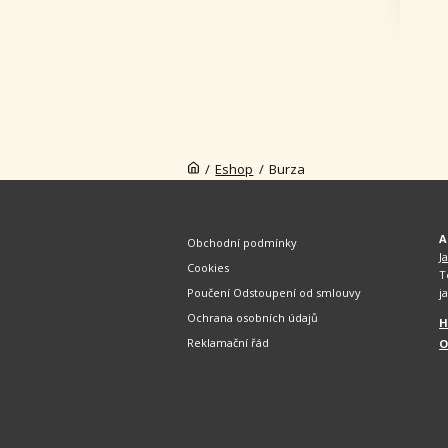
/
Eshop
/
Burza
A
Obchodní podmínky
J
Cookies
T
Poučení Odstoupení od smlouvy
j
Ochrana osobních údajů
H
Reklamační řád
O