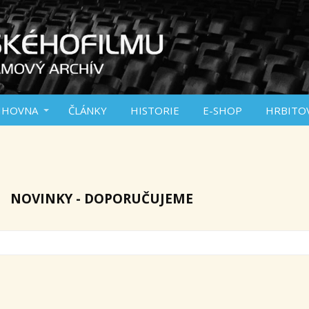
IHOVNA
ČLÁNKY
HISTORIE
E-SHOP
HRBITO
NOVINKY - DOPORUČUJEME