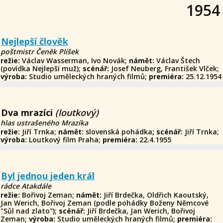
1954
Nejlepší člověk
poštmistr Čeněk Plíšek
režie:
Václav Wasserman, Ivo Novák;
námět:
Václav Štech
(povídka Nejlepší muž);
scénář:
Josef Neuberg, František Vlček;
výroba:
Studio uměleckých hraných filmů;
premiéra:
25.12.1954
Dva mrazíci
(loutkový)
hlas ustrašeného Mrazíka
režie:
Jiří Trnka;
námět:
slovenská pohádka
;
scénář:
Jiří Trnka;
výroba:
Loutkový film Praha;
premiéra:
22.4.1955
Byl jednou jeden král
rádce Atakdále
režie:
Bořivoj Zeman;
námět:
Jiří Brdečka, Oldřich Kaoutský,
Jan Werich, Bořivoj Zeman (podle pohádky Boženy Němcové
"Sůl nad zlato");
scénář:
Jiří Brdečka, Jan Werich, Bořivoj
Zeman;
výroba:
Studio uměleckých hraných filmů;
premiéra: