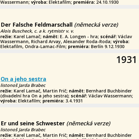
Wassermann;
výroba:
Elektafilm;
premiéra:
24.10.1930
Der Falsche Feldmarschall
(německá verze)
Alois Buscheck, c. a k. rytmistr v. v.
režie:
Karel Lamač;
námět:
E. A. Longen - hra;
scénář:
Václav
Wassermann, Richard Arvay, Alexander Roda-Roda;
výroba:
Elektafilm, Ondra-Lamac-Film;
premiéra:
Berlín 9.12.1930
1931
On a jeho sestra
listonoš Jarda Brabec
režie:
Karel Lamač, Martin Frič;
námět:
Bernhard Buchbinder
(divadelní hra On a jeho sestra);
scénář:
Václav Wassermann;
výroba:
Elektafilm;
premiéra:
3.4.1931
Er und seine Schwester
(německá verze)
listonoš Jarda Brabec
režie:
Karel Lamač, Martin Frič;
námět:
Bernhard Buchbinder