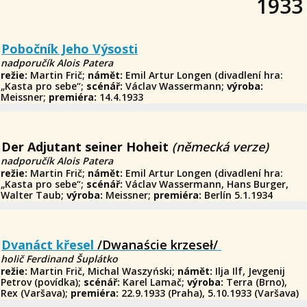
1933
Pobočník Jeho Výsosti
nadporučík Alois Patera
režie:
Martin Frič;
námět:
Emil Artur Longen (divadlení hra:
„Kasta pro sebe“;
scénář:
Václav Wassermann;
výroba:
Meissner;
premiéra:
14.4.1933
Der Adjutant seiner Hoheit
(německá verze)
nadporučík Alois Patera
režie:
Martin Frič;
námět:
Emil Artur Longen (divadlení hra:
„Kasta pro sebe“;
scénář:
Václav Wassermann, Hans Burger,
Walter Taub;
výroba:
Meissner;
premiéra:
Berlín 5.1.1934
Dvanáct křesel
/Dwanaście krzeseł/
holič Ferdinand Šuplátko
režie:
Martin Frič, Michal Waszyński;
námět:
Ilja Ilf, Jevgenij
Petrov (povídka);
scénář:
Karel Lamač;
výroba:
Terra (Brno),
Rex (Varšava);
premiéra:
22.9.1933 (Praha), 5.10.1933 (Varšava)