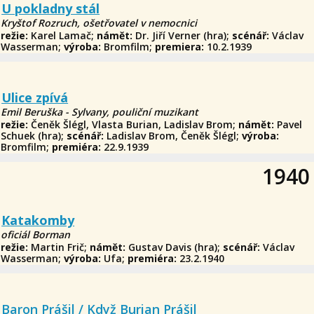
U pokladny stál
Kryštof Rozruch, ošetřovatel v nemocnici
režie:
Karel Lamač;
námět:
Dr. Jiří Verner (hra);
scénář:
Václav
Wasserman;
výroba:
Bromfilm;
premiera:
10.2.1939
Ulice zpívá
Emil Beruška - Sylvany, pouliční muzikant
režie:
Čeněk Šlégl, Vlasta Burian, Ladislav Brom;
námět:
Pavel
Schuek (hra);
scénář:
Ladislav Brom, Čeněk Šlégl;
výroba:
Bromfilm;
premiéra:
22.9.1939
1940
Katakomby
oficiál Borman
režie:
Martin Frič;
námět:
Gustav Davis (hra);
scénář:
Václav
Wasserman;
výroba:
Ufa;
premiéra:
23.2.1940
Baron Prášil / Když Burian Prášil