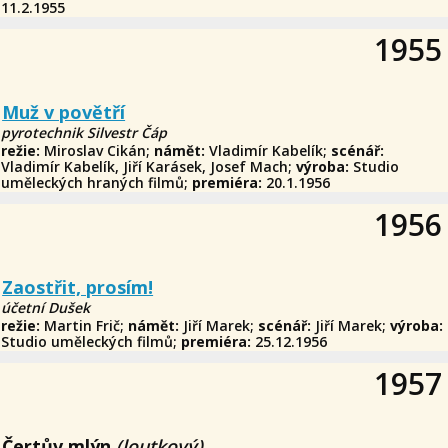
11.2.1955
1955
Muž v povětří
pyrotechnik Silvestr Čáp
režie:
Miroslav Cikán;
námět:
Vladimír Kabelík;
scénář:
Vladimír Kabelík, Jiří Karásek, Josef Mach;
výroba:
Studio
uměleckých hraných filmů;
premiéra:
20.1.1956
1956
Zaostřit, prosím!
účetní Dušek
režie:
Martin Frič;
námět:
Jiří Marek;
scénář:
Jiří Marek;
výroba:
Studio uměleckých filmů;
premiéra:
25.12.1956
1957
Čertův mlýn
(loutkový)