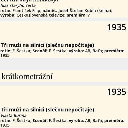
hlas starýho čerta
režie:
František Filip;
námět:
Josef Štefan Kubín (kniha);
výroba:
Československá televize;
premiéra:
?
1935
Tři muži na silnici (slečnu nepočítaje)
režie:
F. Šestka;
Scenář:
F. Šestka;
výroba:
AB, Baťa;
premiéra:
1935
krátkometrážní
1935
Tři muži na silnici (slečnu nepočítaje)
Vlasta Burina
režie:
F. Šestka;
Scenář:
F. Šestka;
výroba:
AB, Baťa;
premiéra:
1935