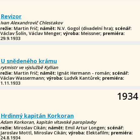
Revizor
Ivan Alexandrovič Chlestakov
režie:
Martin Frič;
námět:
N.V. Gogol (divadelní hra);
scénář:
Václav Šolín, Václav Menger;
výroba:
Meissner;
premiéra:
29.9.1933
U snědeného krámu
rytmistr ve výslužbě Kyllian
režie:
Martin Frič;
námět:
Ignát Hermann - román;
scénář:
Václav Wassermann;
výroba:
Ludvík Kantůrek;
premiéra:
1.11.1933
1934
Hrdinný kapitán Korkoran
Adam Korkoran, kapitán vltavské paroplavby
režie:
Miroslav Cikán;
námět:
Emil Artur Longen;
scénář:
Jaroslav Mottl, Miroslav Cikán;
výroba:
Elektafilm;
premiéra:
24.8.1934