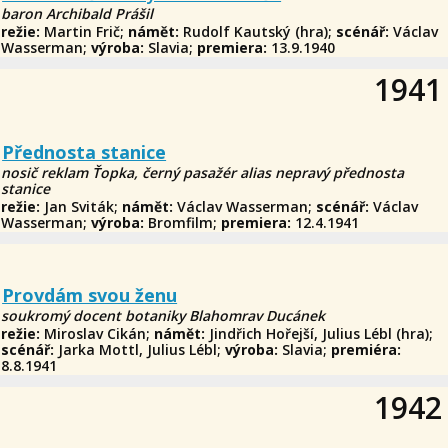
baron Archibald Prášil
režie:
Martin Frič;
námět:
Rudolf Kautský (hra);
scénář:
Václav
Wasserman;
výroba:
Slavia;
premiera:
13.9.1940
1941
Přednosta stanice
nosič reklam Ťopka, černý pasažér alias nepravý přednosta
stanice
režie:
Jan Sviták;
námět:
Václav Wasserman;
scénář:
Václav
Wasserman;
výroba:
Bromfilm;
premiera:
12.4.1941
Provdám svou ženu
soukromý docent botaniky Blahomrav Ducánek
režie:
Miroslav Cikán;
námět:
Jindřich Hořejší, Julius Lébl (hra);
scénář:
Jarka Mottl, Julius Lébl;
výroba:
Slavia;
premiéra:
8.8.1941
1942