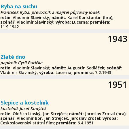
Ryba na suchu
František Ryba, převozník a majitel půjčovny loděk
režie:
Vladimír Slavínský;
námět:
Karel Konstantin (hra);
scénář:
Vladimír Slavínský;
výroba:
Lucerna;
premiéra:
11.9.1942
1943
Zlaté dno
papírník Cyril Putička
režie:
Vladimír Slavínský;
námět:
Augustín Sedláček;
scénář:
Vladimír Slavínský;
výroba:
Lucerna;
premiéra:
7.2.1943
1951
Slepice a kostelník
kostelník Josef Kodýtek
režie:
Oldřich Lipský, Jan Strejček;
námět:
Jaroslav Zrotal (hra);
scénář:
Vladimír Bor, Jan Strejček, Jaroslav Zrotal;
výroba:
Československý státní film;
premiéra:
6.4.1951