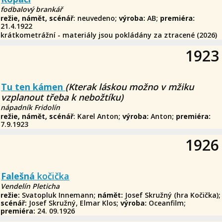
fodbalový brankář
režie, námět, scénář
: neuvedeno;
výroba:
AB;
premiéra:
21.4.1922
krátkometrážní - materiály jsou pokládány za ztracené (2026)
1923
Tu ten kámen
(Kterak láskou možno v mžiku
vzplanout třeba k nebožtíku)
nápadník Fridolín
režie, námět, scénář
: Karel Anton;
výroba:
Anton;
premiéra:
7.9.1923
1926
Falešná
k
očička
Vendelín Pleticha
režie:
Svatopluk Innemann;
námět:
Josef Skružný (hra Kočička);
scénář:
Josef Skružný, Elmar Klos;
výroba:
Oceanfilm;
premiéra:
24. 09.1926