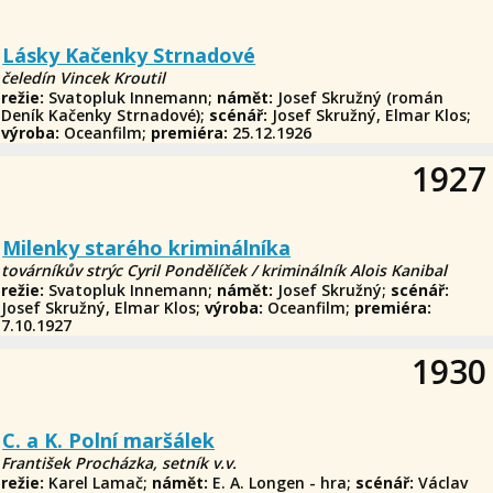
Lásky Kačenky Strnadové
čeledín Vincek Kroutil
režie:
Svatopluk Innemann;
námět:
Josef Skružný (román
Deník Kačenky Strnadové);
scénář:
Josef Skružný, Elmar Klos;
výroba:
Oceanfilm;
premiéra:
25.12.1926
1927
Milenky starého kriminálníka
továrníkův strýc Cyril Pondělíček / kriminálník Alois Kanibal
režie:
Svatopluk Innemann;
námět:
Josef Skružný;
scénář:
Josef Skružný, Elmar Klos;
výroba:
Oceanfilm;
premiéra:
7.10.1927
1930
C. a K. Polní maršálek
František Procházka, setník v.v.
režie:
Karel Lamač;
námět:
E. A. Longen - hra;
scénář:
Václav