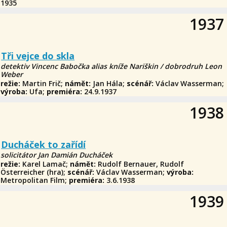
1935
1937
Tři vejce do skla
detektiv Vincenc Babočka alias kníže Nariškin / dobrodruh Leon
Weber
režie:
Martin Frič;
námět:
Jan Hála;
scénář:
Václav Wasserman;
výroba:
Ufa;
premiéra:
24.9.1937
1938
Ducháček to zařídí
solicitátor Jan Damián Ducháček
režie:
Karel Lamač;
námět:
Rudolf Bernauer, Rudolf
Österreicher (hra);
scénář:
Václav Wasserman;
výroba:
Metropolitan Film;
premiéra:
3.6.1938
1939