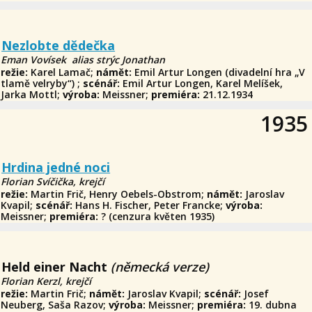
Nezlobte dědečka
Eman Vovísek alias strýc Jonathan
režie:
Karel Lamač;
námět:
Emil Artur Longen (divadelní hra „V
tlamě velryby“) ;
scénář:
Emil Artur Longen, Karel Melíšek,
Jarka Mottl;
výroba:
Meissner;
premiéra:
21.12.1934
1935
Hrdina jedné noci
Florian Svíčička, krejčí
režie:
Martin Frič, Henry Oebels-Obstrom;
námět:
Jaroslav
Kvapil;
scénář:
Hans H. Fischer, Peter Francke;
výroba:
Meissner;
premiéra:
? (cenzura květen 1935)
Held einer Nacht
(německá verze)
Florian Kerzl, krejčí
režie:
Martin Frič;
námět:
Jaroslav Kvapil;
scénář:
Josef
Neuberg, Saša Razov;
výroba:
Meissner;
premiéra:
19. dubna