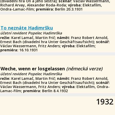
(divadelní hra On a jeho sestra);
scénář:
Václav Wassermann,
Richard Arvay, Alexander Roda-Roda;
výroba:
Elektafilm,
Ondra-Lamac-Film;
premiéra:
Berlín 20.3.1931
To neznáte Hadimršku
účetní revident Popelec Hadimrška
režie:
Karel Lamač, Martin Frič;
námět:
Franz Robert Arnold,
Ernest Bach (divadelní hra Unter Geschäftsaufsicht);
scénář:
Václav Wassermann, Fritz Anders;
výroba:
Elektafilm;
premiéra:
16.10.1931
Weche, wenn er losgelassen
(německá verze)
účetní revident Popelec Hadimrška
režie:
Karel Lamač, Martin Frič;
námět:
Franz Robert Arnold,
Ernest Bach (divadelní hra Unter Geschäftsaufsicht);
scénář:
Václav Wassermann, Fritz Anders;
výroba:
Elektafilm, Ondra-
Lamac-Film;
premiéra:
Berlín 8.4.1932
1932