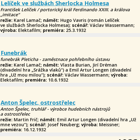
Lelíček ve službách Sherlocka Holmesa
František Lelíček / portorický král Ferdinando XXIII. a králova
„imitace“
režie:
Karel Lamač;
námět:
Hugo Vavris (román Lelíček
ve službách Sherlocka Holmesa);
scénář:
Václav Wassermann;
výroba:
Elektafilm;
premiéra:
25.3.1932
Funebrák
funebrák Pleticha - zaměstnace pohřebního ústavu
režie:
Karel Lamač;
námět:
Vlasta Burian, Jirí Dréman
(divadelní hra „Srážka vlaků“) a Emil Artur Longen (divadelní
hra „Už mou milou“);
scénář:
Václav Wassermann;
výroba:
Elektafilm;
premiéra:
10.6.1932
Anton Špelec, ostrostřelec
Anton Špelec, truhlář - výrobce hudebních nástrojů
a ostrostřelec
režie:
Martin Frič;
námět:
Emil Artur Longen (divadelní hra „Už
mne vezou“);
scénář:
Josef Neuberg;
výroba:
Meissner;
premiéra:
16.12.1932