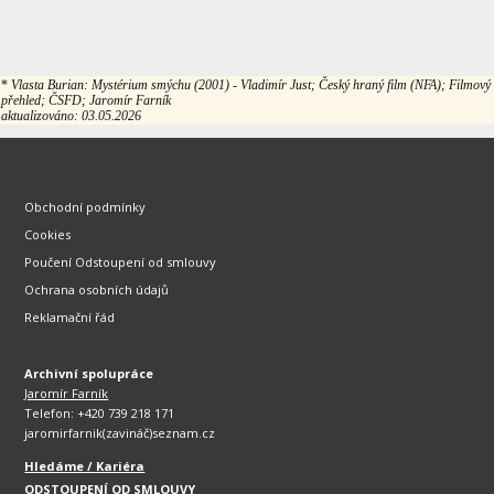
*
Vlasta Burian: Mystérium smýchu (2001) - Vladimír Just; Český hraný film (NFA); Filmový
přehled; ČSFD; Jaromír Farník
aktualizováno: 03.05.2026
Obchodní podmínky
Cookies
Poučení Odstoupení od smlouvy
Ochrana osobních údajů
Reklamační řád
Archivní spolupráce
Jaromír Farník
Telefon: +420 739 218 171
jaromirfarnik(zavináč)seznam.cz
Hledáme / Kariéra
ODSTOUPENÍ OD SMLOUVY