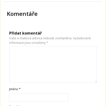
Komentáře
Přidat komentář
Vaše e-mailová adresa nebude zveřejněna.
Vyžadované
informace jsou označeny
*
Jméno
*