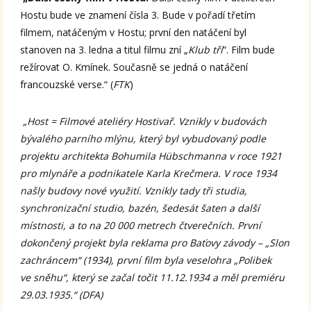
Hostu bude ve znamení čísla 3. Bude v pořadí třetím
filmem, natáčeným v Hostu; první den natáčení byl
stanoven na 3. ledna a titul filmu zní „
Klub tří
“. Film bude
režírovat O. Kmínek. Současně se jedná o natáčení
francouzské verse.“ (
FTK
)
„Host = Filmové ateliéry Hostivař. Vznikly v budovách
bývalého parního mlýnu, který byl vybudovaný podle
projektu architekta Bohumila Hübschmanna v roce 1921
pro mlynáře a podnikatele Karla Krečmera. V roce 1934
našly budovy nové využití. Vznikly tady tři studia,
synchronizační studio, bazén, šedesát šaten a další
místnosti, a to na 20 000 metrech čtverečních. První
dokončený projekt byla reklama pro Baťovy závody – „Slon
zachráncem“ (1934), první film byla veselohra „Polibek
ve sněhu“, který se začal točit 11.12.1934 a měl premiéru
29.03.1935.“ (DFA)