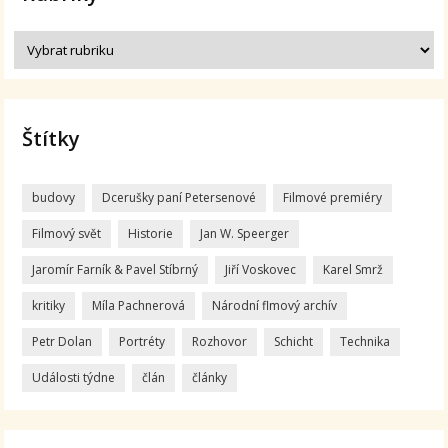
Štítky
budovy
Dcerušky paní Petersenové
Filmové premiéry
Filmový svět
Historie
Jan W. Speerger
Jaromír Farník & Pavel Stíbrný
Jiří Voskovec
Karel Smrž
kritiky
Míla Pachnerová
Národní flmový archív
Petr Dolan
Portréty
Rozhovor
Schicht
Technika
Události týdne
člán
články