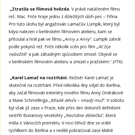
„Ztratila se filmová hvězda.
V právě natáčeném filmu
rež. Mac. Friče hraje jednu z důležitých úloh pes – Fifina.
Pro tuto úlohu byl angažován Lamačův Lumpík, který byl
kdysi nalezen v berlínském filmovém atelieru, kam se
přitoulal a hrál pak ve filmu „
Anny a Anny
“. Lumpík zahrál
podle pokynů rež. Friče několik scén pro film „
Ať žije
nebožtík
“ a pak záhadným způsobem zmizel. Objevil se
v berlínském filmovém atelieru a zmizel v pražském.“ (
FTK
)
„Karel Lamač na roztrhání.
Režisér Karel Lamač je
skutečně na roztrhání. Před několika dny odjel do Berlína,
aby začal filmovati exteriéry nového filmu Anny Ondrákové
a Maxe Schmellinga „
Mladé děvče – mladý muž
“. V sobotu
byl však již zase v Praze, kde přes den dokončil definitivní
sestřih Burianovy veselohry „
Nezlobte dědečka
“, která
měla o Vánocích premiéru. V noci téhož dne se vrátil
rychlíkem do Berlína a v neděli pokračoval zase klidně