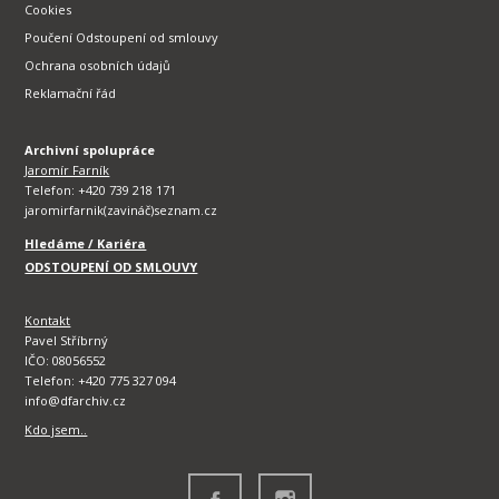
Cookies
Poučení Odstoupení od smlouvy
Ochrana osobních údajů
Reklamační řád
Archivní spolupráce
Jaromír Farník
Telefon: +420 739 218 171
jaromirfarnik(zavináč)seznam.cz
Hledáme / Kariéra
ODSTOUPENÍ OD SMLOUVY
Kontakt
Pavel Stříbrný
IČO: 08056552
Telefon: +420 775 327 094
info@dfarchiv.cz
Kdo jsem..