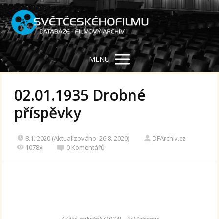
MENU
02.01.1935 Drobné
příspěvky
8.1. 2020 (Aktualizováno: 26.8. 2020)
DFArchiv.cz
1078x
0 Komentářů
Ať žije nebožtík (1934) – © Meissner