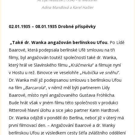
Adina Mandlová a Karel Hašler
02.01.1935 – 08.01.1935 Drobné příspěvky
„Také dr. Wanka angažován berlínskou Ufou.
Po Lídě
Baarové, která podepsala berlínské Ufě smlouvu na tři
filmy, byl angažován toutéž společností také dr. Wanka,
který hrál ve Slavínského filmu „
Kráčmerka
“ a filmuje nyní
v Hostu u rež. Binovce ve veselohře „
Hubička ve sněhu
“.
Dr. Wanka měl již podepsanou smlouvu s berlínskou Ufou
na film „
Barcarola
“, v němž měl býti partnerem Lídy
Baarové, místo nyní angažovaného Gustava Fröhlicha.
Bude hrát však v jiném filmu této společnosti v produkci
Ritterově hlavní úlohu a sice jako partner Karin Hardtové.
Dr. Wanka odjíždí v pondělí do Berlína, neboť již v úterý má
první filmovací den. – Angažování Baarové a dr. Wanky
berlínskou Ufou je výsledkem cesty šéfa zvláštního oddělení