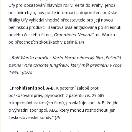
Ufy pro obsazování hlavních rolí v. Reita do Prahy, jehož
posláním bylo, aby podle informací a doporučení pražské
filiálky Ufy vyhledal vhodné představitele pro její novou
berlínskou produkci. Baarová byla angažována po shlédnutí
nového českého filmu „
Grandhotel Nevada
“, dr. Wanka
po předchozích zkouškách v Berlíně. (
P
)
„Rolf Wanka natočil s Karin Hardt německý film „Pošetilá
panna“ /Die törichte Jungfrau/, který měl premiéru v roce
1935.“ (DFA)
„Prohlášení spol. A-B.
K patentní žalobě proti
poškozování práv, plynoucích z patentu čís. 29.689
o kopírování zvukových filmů, prohlašuje spol. A-B, že jde
o výhradní spor spol. AEG, který mohou rozhodnouti jen
československé soudy.“ (
P
)