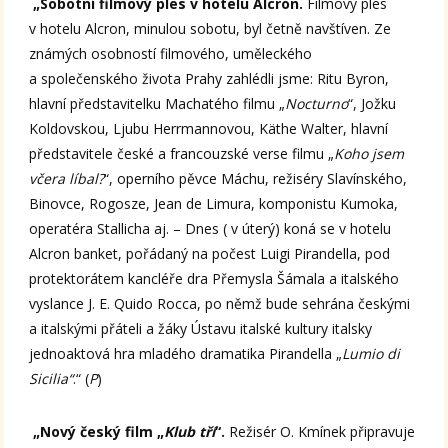
„Sobotní filmový ples v hotelu Alcron.
Filmový ples
v hotelu Alcron, minulou sobotu, byl četně navštíven. Ze
známých osobností filmového, uměleckého
a společenského života Prahy zahlédli jsme: Ritu Byron,
hlavní představitelku Machatého filmu „
Nocturno
“, Jožku
Koldovskou, Ljubu Herrmannovou, Käthe Walter, hlavní
představitele české a francouzské verse filmu „
Koho jsem
včera líbal?
“, operního pěvce Máchu, režiséry Slavínského,
Binovce, Rogosze, Jean de Limura, komponistu Kumoka,
operatéra Stallicha aj. – Dnes ( v úterý) koná se v hotelu
Alcron banket, pořádaný na počest Luigi Pirandella, pod
protektorátem kancléře dra Přemysla Šámala a italského
vyslance J. E. Quido Rocca, po němž bude sehrána českými
a italskými přáteli a žáky Ústavu italské kultury italsky
jednoaktová hra mladého dramatika Pirandella „
Lumio di
Sicilia“
.“ (
P
)
„Nový český film „
Klub tří
“.
Režisér O. Kmínek připravuje