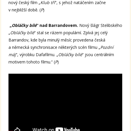
nový český film „
Klub tří
“, s jehož natáčením začne
v nejbližší době. (
P
)
„
Obláčky bílé
“ nad Barrandovem.
Nový šlágr Stelibského
„
Obláčky bílé
“ stal se rázem populární. Zpívá jej celý
Barrandov, kde byla minulý měsíc provedena česká
a německá synchronisace některých scén filmu „
Pozdní
máj
“, výrobku Dafafilmu. „
Obláčky bílé
“ jsou centrálním
motivem tohoto filmu.“ (
P
)