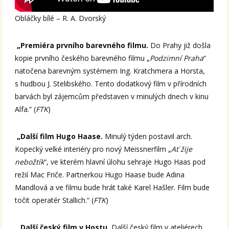
Obláčky bílé – R. A. Dvorský
„Premiéra prvního barevného filmu.
Do Prahy již došla
kopie prvního českého barevného filmu „
Podzimní Praha
“
natočena barevným systémem Ing. Kratchmera a Horsta,
s hudbou J. Stelibského. Tento dodatkový film v přírodních
barvách byl zájemcům představen v minulých dnech v kinu
Alfa.“ (
FTK
)
„Další film Hugo Haase.
Minulý týden postavil arch.
Kopecký velké interiéry pro nový Meissnerfilm „
Ať žije
nebožtík
“, ve kterém hlavní úlohu sehraje Hugo Haas pod
režií Mac Friče. Partnerkou Hugo Haase bude Adina
Mandlová a ve filmu bude hrát také Karel Hašler. Film bude
točit operatér Stallich.“ (
FTK
)
„Další český film v Hostu.
Další český film v ateliérech