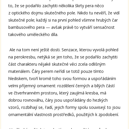
to, že se podařilo zachytiti několika škrty pera něco
z optického dojmu skutečného pole. Nikdo tu nevěří, že vidí
skutečné pole; každý si na první pohled všimne hrubých čar
bambusového pera — avšak právě to vytváří sensačnost
takového uměleckého díla.
Ale na tom není ještě dosti. Senzace, kterou vyvolá pohled
na perokresbu, netýká se jen toho, že se podařilo zachytiti
část charakteru nějaké skutečné věci zcela odlišným
materiálem. Čáry perem neřídí se totiž pouze tímto
hlediskem, tvoří kromě toho svou formou a uspořádáním
velmi příjemný ornament: rozdělení černých a bílých částí
ve čtverhranném prostoru, který zaujímá kresba, má
dobrou rovnováhu, čáry jsou uspořádány do hezkých
vzorů, rozbíhají se, řadí, jejich formy spolu souvisejí: to jsou
ornamentální vlastnosti prostředků, použitých k zpodobení.