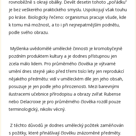
rovnoběžně s okraji obálky. Devět desetin tohoto „pořádku”
je bez veškerého praktického smyslu. Uspokojují však touhu
po kráse. Biologicky řečeno: organismus pracuje všude, kde
k tomu má možnost, a to i při nejnepatrnějším podnětu,
podle svého obrazu.
Myšlenka uvědomělé umělecké činnosti je kromobyčejně
pozdním produktem kultury a je dodnes přístupnou jen
zcela málo lidem. Pro průměrného člověka je výtvarné
umění dnes stejně jako před třemi tisíci lety jen reprodukcí
nějakého předmětu: vidí v uměleckém díle jen jeho obsah,
posuzuje je jen podle jeho přirozenosti. Mezi barevnými
ilustracemi učebnice přírodopisu a obrazy zvířat Rubense
nebo Delacroixe je pro průměrného člověka rozdíl pouze
terminologický, nikoliv věcný.
Z těchto důvodů je dodnes umělecký požitek zaměňován
s požitky, které přinášívají člověku znázorněné předměty.