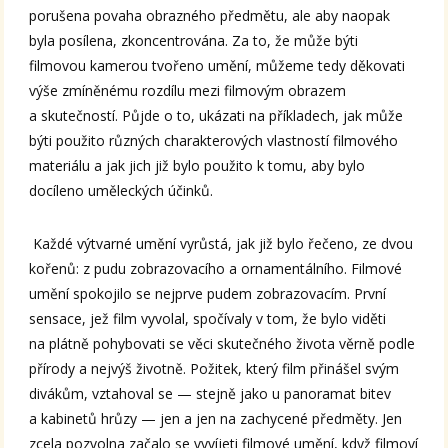
porušena povaha obrazného předmětu, ale aby naopak
byla posílena, zkoncentrována. Za to, že může býti
filmovou kamerou tvořeno umění, můžeme tedy děkovati
výše zmíněnému rozdílu mezi filmovým obrazem
a skutečností. Půjde o to, ukázati na příkladech, jak může
býti použito různých charakterových vlastností filmového
materiálu a jak jich již bylo použito k tomu, aby bylo
docíleno uměleckých účinků.
Každé výtvarné umění vyrůstá, jak již bylo řečeno, ze dvou
kořenů: z pudu zobrazovacího a ornamentálního. Filmové
umění spokojilo se nejprve pudem zobrazovacím. První
sensace, jež film vyvolal, spočívaly v tom, že bylo viděti
na plátně pohybovati se věci skutečného života věrně podle
přírody a nejvýš životně. Požitek, který film přinášel svým
divákům, vztahoval se — stejně jako u panoramat bitev
a kabinetů hrůzy — jen a jen na zachycené předměty. Jen
zcela pozvolna začalo se vyvíjeti filmové umění, když filmoví