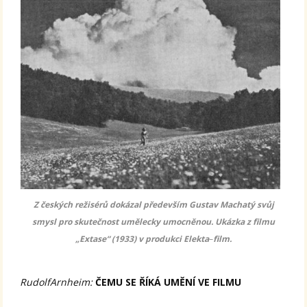
Z českých režisérů dokázal především Gustav Machatý svůj
smysl pro skutečnost umělecky umocněnou. Ukázka z filmu
„Extase“ (1933) v produkci Elekta
–
film.
RudolfArnheim:
ČEMU SE ŘÍKÁ UMĚNÍ VE FILMU