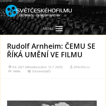
MENU
Rudolf Arnheim: ČEMU SE
ŘÍKÁ UMĚNÍ VE FILMU
9.6. 2021 (Aktualizováno: 15.7. 2025)
DFArchiv.cz
1494x
0 Komentářů