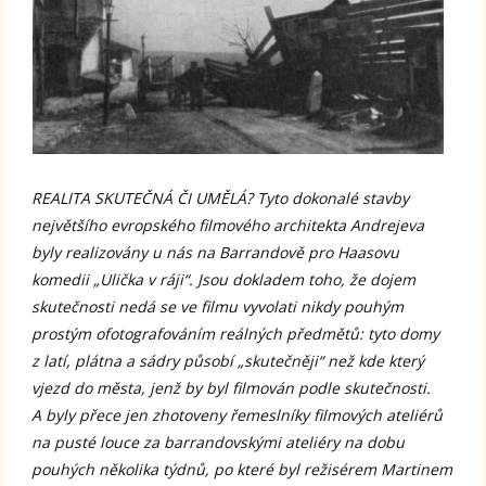
REALITA SKUTEČNÁ ČI UMĚLÁ? Tyto dokonalé stavby
největšího evropského filmového architekta Andrejeva
byly realizovány u nás na Barrandově pro Haasovu
komedii „Ulička v ráji“. Jsou dokladem toho, že dojem
skutečnosti nedá se ve filmu vyvolati nikdy pouhým
prostým ofotografováním reálných předmětů: tyto domy
z latí, plátna a sádry působí „skutečněji“ než kde který
vjezd do města, jenž by byl filmován podle skutečnosti.
A byly přece jen zhotoveny řemeslníky filmových ateliérů
na pusté louce za barrandovskými ateliéry na dobu
pouhých několika týdnů, po které byl režisérem Martinem