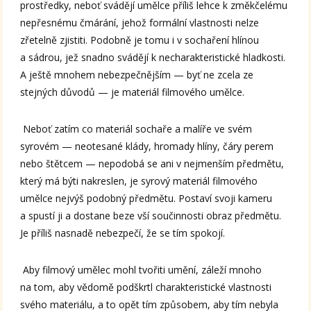
prostředky, neboť svádějí umělce příliš lehce k změkčelému
nepřesnému čmárání, jehož formální vlastnosti nelze
zřetelně zjistiti. Podobně je tomu i v sochaření hlínou
a sádrou, jež snadno svádějí k necharakteristické hladkosti.
A ještě mnohem nebezpečnějším — byť ne zcela ze
stejných důvodů — je materiál filmového umělce.
Neboť zatím co materiál sochaře a malíře ve svém
syrovém — neotesané klády, hromady hlíny, čáry perem
nebo štětcem — nepodobá se ani v nejmenším předmětu,
který má býti nakreslen, je syrový materiál filmového
umělce nejvýš podobný předmětu. Postaví svoji kameru
a spustí ji a dostane beze vší součinnosti obraz předmětu.
Je příliš nasnadě nebezpečí, že se tím spokojí.
Aby filmový umělec mohl tvořiti umění, záleží mnoho
na tom, aby vědomě podškrtl charakteristické vlastnosti
svého materiálu, a to opět tím způsobem, aby tím nebyla