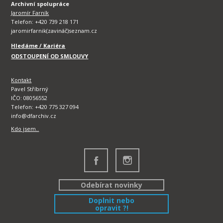
Archivní spolupráce
Jaromír Farník
Telefon: +420 739 218 171
jaromirfarnik(zavináč)seznam.cz
Hledáme / Kariéra
ODSTOUPENÍ OD SMLOUVY
Kontakt
Pavel Stříbrný
IČO: 08056552
Telefon: +420 775 327 094
info@dfarchiv.cz
Kdo jsem..
Odebírat novinky
Doplnit nebo
opravit ?!