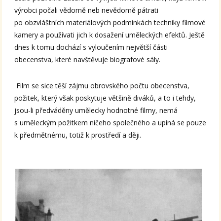
výrobci počali vědomě neb nevědomě pátrati
po obzvláštních materiálových podmínkách techniky filmové
kamery a používati jich k dosažení uměleckých efektů. Ještě
dnes k tomu dochází s vyloučením největší části
obecenstva, které navštěvuje biografové sály.
Film se sice těší zájmu obrovského počtu obecenstva,
požitek, který však poskytuje většině diváků, a to i tehdy,
jsou-li předváděny umělecky hodnotné filmy, nemá
s uměleckým požitkem ničeho společného a upíná se pouze
k předmětnému, totiž k prostředí a ději.