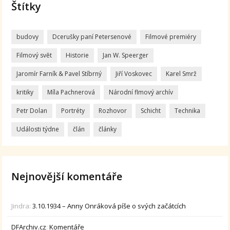
Štítky
budovy
Dcerušky paní Petersenové
Filmové premiéry
Filmový svět
Historie
Jan W. Speerger
Jaromír Farník & Pavel Stíbrný
Jiří Voskovec
Karel Smrž
kritiky
Míla Pachnerová
Národní flmový archív
Petr Dolan
Portréty
Rozhovor
Schicht
Technika
Události týdne
člán
články
Nejnovější komentáře
Jindra
:
3.10.1934 – Anny Onráková píše o svých začátcích
DFArchiv.cz
:
Komentáře