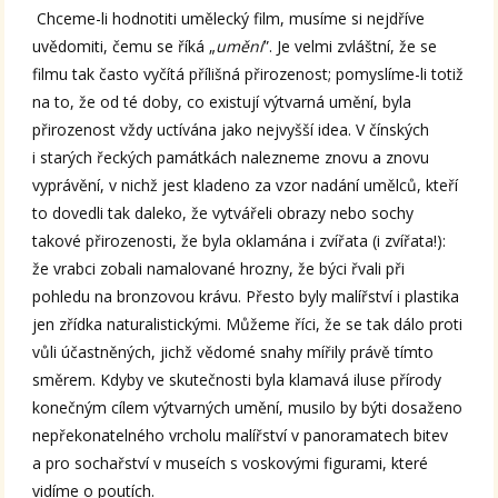
Chceme-li hodnotiti umělecký film, musíme si nejdříve
uvědomiti, čemu se říká „
umění
”. Je velmi zvláštní, že se
filmu tak často vyčítá přílišná přirozenost; pomyslíme-li totiž
na to, že od té doby, co existují výtvarná umění, byla
přirozenost vždy uctívána jako nejvyšší idea. V čínských
i starých řeckých památkách nalezneme znovu a znovu
vyprávění, v nichž jest kladeno za vzor nadání umělců, kteří
to dovedli tak daleko, že vytvářeli obrazy nebo sochy
takové přirozenosti, že byla oklamána i zvířata (i zvířata!):
že vrabci zobali namalované hrozny, že býci řvali při
pohledu na bronzovou krávu. Přesto byly malířství i plastika
jen zřídka naturalistickými. Můžeme říci, že se tak dálo proti
vůli účastněných, jichž vědomé snahy mířily právě tímto
směrem. Kdyby ve skutečnosti byla klamavá iluse přírody
konečným cílem výtvarných umění, musilo by býti dosaženo
nepřekonatelného vrcholu malířství v panoramatech bitev
a pro sochařství v museích s voskovými figurami, které
vidíme o poutích.