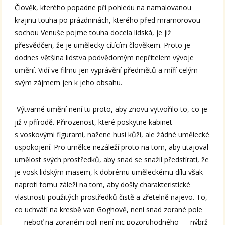
Člověk, kterého popadne při pohledu na namalovanou
krajinu touha po prázdninách, kterého před mramorovou
sochou Venuše pojme touha docela lidská, je již
přesvědčen, že je umělecky cítícím člověkem. Proto je
dodnes většina lidstva podvědomým nepřítelem vývoje
umění. Vidí ve filmu jen vyprávění předmětů a míří celým
svým zájmem jen k jeho obsahu.
Výtvarné umění není tu proto, aby znovu vytvořilo to, co je
již v přírodě. Přirozenost, které poskytne kabinet
s voskovými figurami, nažene husí kůži, ale žádné umělecké
uspokojení. Pro umělce nezáleží proto na tom, aby utajoval
umělost svých prostředků, aby snad se snažil předstírati, že
je vosk lidským masem, k dobrému uměleckému dílu však
naproti tomu záleží na tom, aby došly charakteristické
vlastnosti použitých prostředků čistě a zřetelně najevo. To,
co uchvátí na kresbě van Goghově, není snad zorané pole
— neboť na zoraném poli není nic pozoruhodného — nýbrž