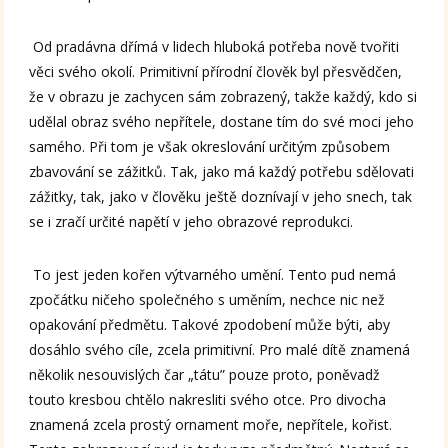
Od pradávna dřímá v lidech hluboká potřeba nově tvořiti
věci svého okolí. Primitivní přírodní člověk byl přesvědčen,
že v obrazu je zachycen sám zobrazený, takže každý, kdo si
udělal obraz svého nepřítele, dostane tím do své moci jeho
samého. Při tom je však okreslování určitým způsobem
zbavování se zážitků. Tak, jako má každý potřebu sdělovati
zážitky, tak, jako v člověku ještě doznívají v jeho snech, tak
se i zračí určité napětí v jeho obrazové reprodukci.
To jest jeden kořen výtvarného umění. Tento pud nemá
zpočátku ničeho společného s uměním, nechce nic než
opakování předmětu. Takové zpodobení může býti, aby
dosáhlo svého cíle, zcela primitivní. Pro malé dítě znamená
několik nesouvislých čar „tátu” pouze proto, poněvadž
touto kresbou chtělo nakresliti svého otce. Pro divocha
znamená zcela prostý ornament moře, nepřítele, kořist.