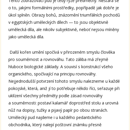
Tento zobrazovací pud je tedy ryze předmětný. Nestará se
o to, jakými formálními prostředky, popřípadě jak dobře je
úkol splněn. Obrazy bohů, znázornění triumfálních pochodů
v egyptských uměleckých dílech — to jsou objektivně
umělecká díla, ale nikoliv subjektivně, neboť nejsou míněny
jako umělecká díla.
Další kořen umění spočívá v přirozeném smyslu člověka
pro souměrnost a rovnováhu. Tato záliba má zřejmě
hluboce biologické základy. A souvisí s konstrukcí všeho
organického, spočívající na principu rovnováhy.
Nejjednodušší potvrzení tohoto smyslu nalezneme u každé
pokojské, která, aniž jí to potřebuje někdo říci, seřazuje při
uklízení všechny předměty podle zásad rovnováhy
a souměrnosti: postaví kalamář doprostřed stolu a urovná
nůž na dopisy, tužky a pijavý papír po obou stranách.
Umělecký pud najdeme i u každého pedantického
obchodníka, který nalepí poštovní známku přesně