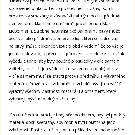
Umělecký požitek je radostí ze zdaru určitým způsobem
stanoveného úkolu. Tento požitek není možný, jsou-li
prostředky smazány a zůstává-li patrným pouze předmět.
„Jen vědomé klamání je uměním“, pravil jednou Max
Liebermann. Šalebně naturalistické panorama bitvy může
potěšiti jako předmět: jsou přece lidé, kteří se rádi dívají
na bitvy; může dokonce vzbuditi obdiv vědomí, že to vše je
jen namalováno, a přece tak přirozené. Umělecké dílo však
vyžaduje toho, aby byly použité prostředky v díle samém
viditelny, nestačí jen vědomí, že se jedná o pouhý obraz.
V díle samém musí se zračiti protiva předmětu a výtvarného
materiálu. Právě u velkých uměleckých děl bývají obzvlášť
výrazný všechny vlastnosti materiálu a ornament, který
vytvářejí, bývá nápadný a zřetelný.
Pro uměleckou práci je tedy předpokladem, aby byl použitý
materiál dosti svérázný, aby mohla býti uplatněna jeho
zvláštnost. Pastel a tužka jsou na příklad velmi nebezpečné