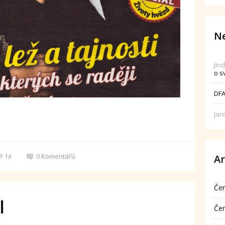
Ne
Jin
o s
DFA
Jar
1x
0
Komentářů
Ar
Če
l
Če