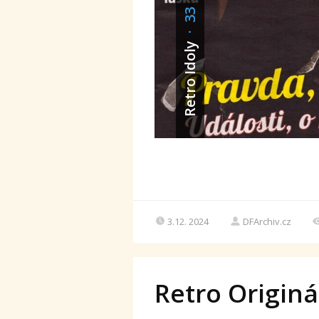
· 33
Retro Idoly
3.12. 2024
DFArchiv.cz
Retro Originá