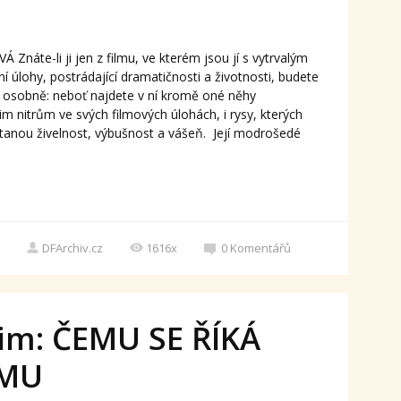
Znáte-li ji jen z filmu, ve kterém jsou jí s vytrvalým
úlohy, postrádající dramatičnosti a životnosti, budete
u osobně: neboť najdete v ní kromě oné něhy
im nitrům ve svých filmových úlohách, i rysy, kterých
utanou živelnost, výbušnost a vášeň. Její modrošedé
DFArchiv.cz
1616x
0
Komentářů
im: ČEMU SE ŘÍKÁ
LMU