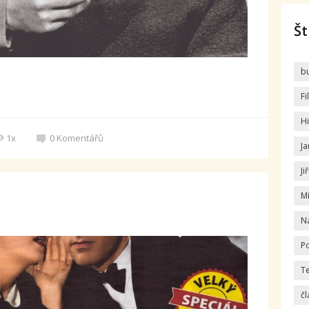
Št
b
F
Hi
1x
0
Komentářů
Ja
Ji
M
N
Po
T
čl