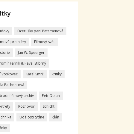
ítky
udovy
Dcerušky paní Petersenové
ilmové premiéry
Filmový svět
storie
Jan W. Speerger
romír Farník & Pavel Stíbrný
ří Voskovec
Karel Smrž
kritiky
íla Pachnerová
árodní flmový archív
Petr Dolan
rtréty
Rozhovor
Schicht
echnika
Události týdne
člán
ánky