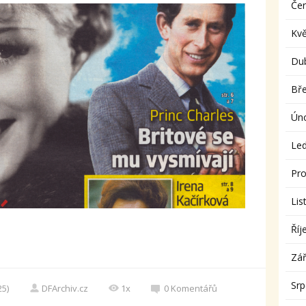
Če
Kv
Du
Bř
Ún
Le
Pro
Lis
Říj
Zář
Sr
25)
DFArchiv.cz
1x
0
Komentářů