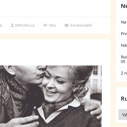
Ne
Na 
6)
DFArchiv.cz
145x
0
Komentářů
Prv
Ná
Ru
VE
Z n
R