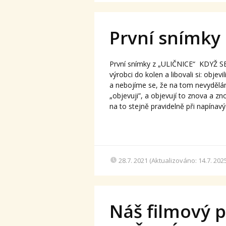
První snímky
První snímky z „ULIČNICE“ KDYŽ 
výrobci do kolen a libovali si: obje
a nebojíme se, že na tom nevydělám
„objevuji”, a objevují to znova a z
na to stejně pravidelně při napínavýc
28.7. 2021 (Aktualizováno: 14.7. 202
Náš filmový 