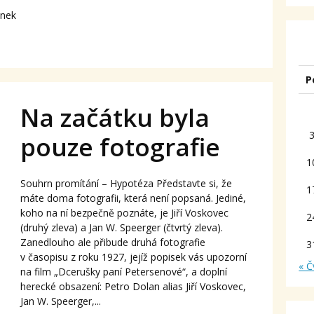
ánek
P
Na začátku byla
pouze fotografie
1
Souhrn promítání – Hypotéza Představte si, že
1
máte doma fotografii, která není popsaná. Jediné,
koho na ní bezpečně poznáte, je Jiří Voskovec
2
(druhý zleva) a Jan W. Speerger (čtvrtý zleva).
Zanedlouho ale přibude druhá fotografie
3
v časopisu z roku 1927, jejíž popisek vás upozorní
« Č
na film „Dcerušky paní Petersenové“, a doplní
herecké obsazení: Petro Dolan alias Jiří Voskovec,
Jan W. Speerger,...