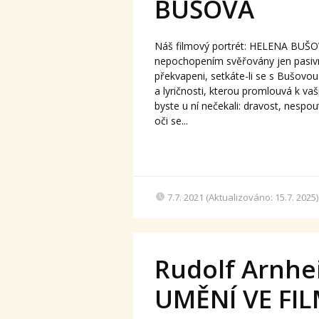
BUŠOVÁ
Náš filmový portrét: HELENA BUŠOVÁ 
nepochopením svěřovány jen pasivní 
překvapeni, setkáte-li se s Bušovo
a lyričnosti, kterou promlouvá k vaš
byste u ní nečekali: dravost, nespo
oči se...
7.7. 2021 (Aktualizováno: 15.7. 2025)
Rudolf Arnhe
UMĚNÍ VE FI