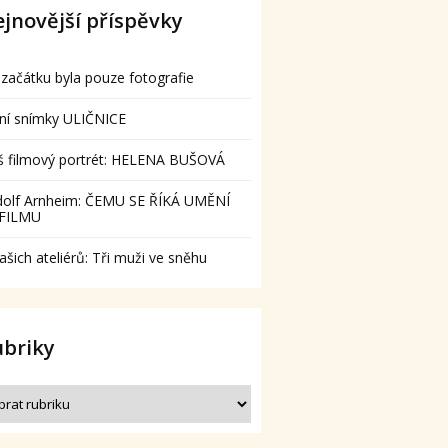
jnovější příspěvky
začátku byla pouze fotografie
ní snímky ULIČNICE
š filmový portrét: HELENA BUŠOVÁ
dolf Arnheim: ČEMU SE ŘÍKÁ UMĚNÍ
 FILMU
ašich ateliérů: Tři muži ve sněhu
ubriky