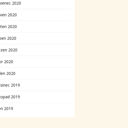
rvenec 2020
rven 2020
ěten 2020
ben 2020
ezen 2020
or 2020
den 2020
sinec 2019
topad 2019
en 2019