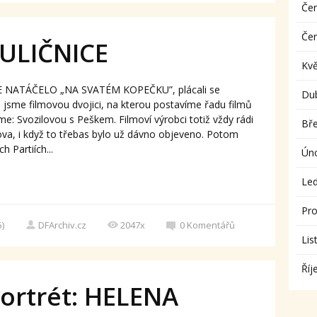
Če
Če
 ULIČNICE
Kv
SE NATÁČELO „NA SVATÉM KOPEČKU”, plácali se
Du
vili jsme filmovou dvojici, na kterou postavíme řadu filmů
e: Svozilovou s Peškem. Filmoví výrobci totiž vždy rádi
Bř
nova, i když to třebas bylo už dávno objeveno. Potom
h Partiích...
Ún
Le
Pro
5)
DFArchiv.cz
2047x
0
Komentářů
Lis
Říj
portrét: HELENA