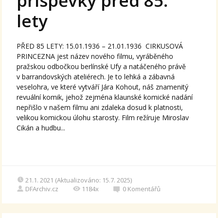
příspěvky před 85.
lety
PŘED 85 LETY: 15.01.1936 – 21.01.1936 CIRKUSOVÁ
PRINCEZNA jest název nového filmu, vyráběného
pražskou odbočkou berlínské Ufy a natáčeného právě
v barrandovských ateliérech. Je to lehká a zábavná
veselohra, ve které vytváří Jára Kohout, náš znamenitý
revuální komik, jehož zejména klaunské komické nadání
nepřišlo v našem filmu ani zdaleka dosud k platnosti,
velikou komickou úlohu starosty. Film režíruje Miroslav
Cikán a hudbu...
21.1. 2021 (Aktualizováno: 15.7. 2025)
DFArchiv.cz
1184x
0
Komentářů