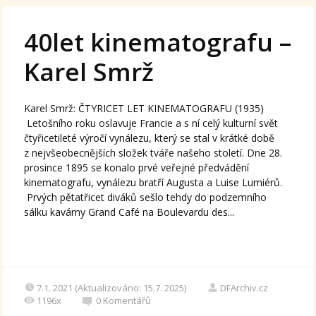
40let kinematografu –
Karel Smrž
Karel Smrž: ČTYRICET LET KINEMATOGRAFU (1935)
Letošního roku oslavuje Francie a s ní celý kulturní svět
čtyřicetileté výročí vynálezu, který se stal v krátké době
z nejvšeobecnějších složek tváře našeho století. Dne 28.
prosince 1895 se konalo prvé veřejné předvádění
kinematografu, vynálezu bratří Augusta a Luise Lumiérů.
Prvých pětatřicet diváků sešlo tehdy do podzemního
sálku kavárny Grand Café na Boulevardu des...
7.1. 2021 (Aktualizováno: 15.7. 2025)
DFArchiv.cz
1196x
0
Komentářů