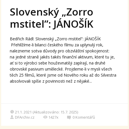
Slovenský „Zorro
mstitel”: JÁNOŠÍK
Bedřich Rádl: Slovenský „Zorro mstitel”: JÁNOŠÍK
Přehlížíme-li bilanci českého filmu za uplynulý rok,
nalezneme sotva důvody pro obzvláštní spokojenost:
na jedné straně jakés takés finanční aktivum, které tu je,
ať si to výrobci sebe houževnatěji zapírají, na druhé
obrovské pasivum umělecké. Projdeme-li v mysli všech
těch 25 filmů, které jsme od Nového roku až do Silvestra
absolvovali spíše z povinnosti než z nějaké...
21.1. 2021 (Aktualizováno: 15.7. 2025)
DFArchiv.cz
1427x
0
Komentářů