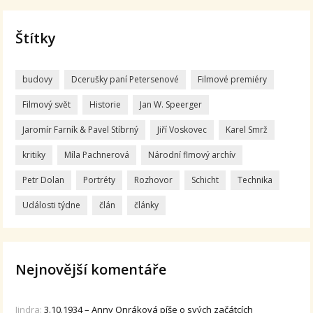
Štítky
budovy
Dcerušky paní Petersenové
Filmové premiéry
Filmový svět
Historie
Jan W. Speerger
Jaromír Farník & Pavel Stíbrný
Jiří Voskovec
Karel Smrž
kritiky
Míla Pachnerová
Národní flmový archív
Petr Dolan
Portréty
Rozhovor
Schicht
Technika
Události týdne
člán
články
Nejnovější komentáře
Jindra
:
3.10.1934 – Anny Onráková píše o svých začátcích