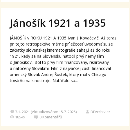
Jánošík 1921 a 1935
JÁNOŠÍK v ROKU 1921 A 1935 Ivan J. Kovačevič Až teraz
pri tejto retrospektíve máme príležitosť uvedomiť si, že
začiatky slovenskej kinematografie sahajú až do roku
1921, kedy sa na Slovensku natočil prvý nemý film
o Jánošíkovi. Bol to prvý film financovaný, režírovaný
a natočený Slovákmi. Film z najväčšej časti financoval
americký Slovák Andrej Šustek, ktorý mal v Chicagu
továrňu na kinostroje. Natáčalo sa...
7.1. 2021 (Aktualizováno: 15.7. 2025)
DFArchiv.cz
1854x
0
Komentářů