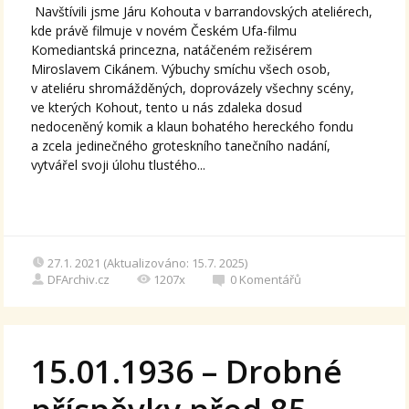
Navštívili jsme Járu Kohouta v barrandovských ateliérech,
kde právě filmuje v novém Českém Ufa-filmu
Komediantská princezna, natáčeném režisérem
Miroslavem Cikánem. Výbuchy smíchu všech osob,
v ateliéru shromážděných, doprovázely všechny scény,
ve kterých Kohout, tento u nás zdaleka dosud
nedoceněný komik a klaun bohatého hereckého fondu
a zcela jedinečného groteskního tanečního nadání,
vytvářel svoji úlohu tlustého...
27.1. 2021 (Aktualizováno: 15.7. 2025)
DFArchiv.cz
1207x
0
Komentářů
15.01.1936 – Drobné