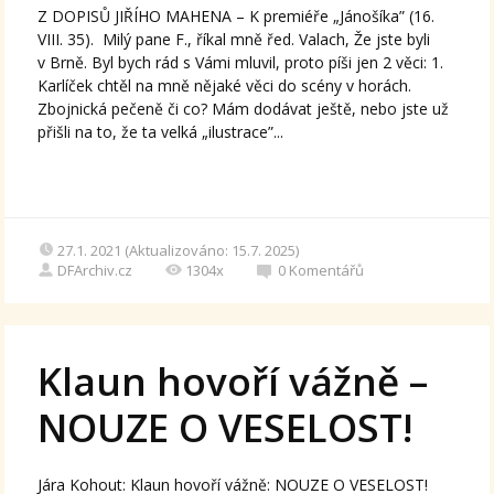
Z DOPISŮ JIŘÍHO MAHENA – K premiéře „Jánošíka” (16.
VIII. 35). Milý pane F., říkal mně řed. Valach, Že jste byli
v Brně. Byl bych rád s Vámi mluvil, proto píši jen 2 věci: 1.
Karlíček chtěl na mně nějaké věci do scény v horách.
Zbojnická pečeně či co? Mám dodávat ještě, nebo jste už
přišli na to, že ta velká „ilustrace”...
27.1. 2021 (Aktualizováno: 15.7. 2025)
DFArchiv.cz
1304x
0
Komentářů
Klaun hovoří vážně –
NOUZE O VESELOST!
Jára Kohout: Klaun hovoří vážně: NOUZE O VESELOST!