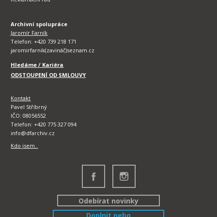
Archivní spolupráce
Jaromír Farník
Telefon: +420 739 218 171
jaromirfarnik(zavináč)seznam.cz
Hledáme / Kariéra
ODSTOUPENÍ OD SMLOUVY
Kontakt
Pavel Stříbrný
IČO: 08056552
Telefon: +420 775 327 094
info@dfarchiv.cz
Kdo jsem..
Odebírat novinky
Doplnit nebo