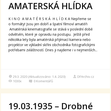
AMATERSKÁ HLÍDKA
K I N O A M A T É R S K Á H L Í D K A Nepřeme se
o formáty! Jsou jen dobří a špatní filmoví amatéři
Amatérská kinematografie se stává v poslední době
odvětvím, které je opravdu na postupu. Ještě před
několika lety byla amatérská přijímací kamera nebo
projektor ve výkladní skříni obchodníka fotografickými
potřebami zvláštností. Dnes ji najdeme i v nejmenších...
29.3. 2020 (Aktualizováno: 1.4. 2020)
DFArchiv.cz
1030x
0
Komentářů
19.03.1935 – Drobné