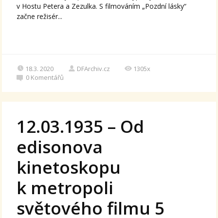
v Hostu Petera a Zezulka. S filmováním „Pozdní lásky“
začne režisér...
18.3. 2020
DFArchiv.cz
1305x
0
Komentářů
12.03.1935 – Od
edisonova
kinetoskopu
k metropoli
světového filmu 5