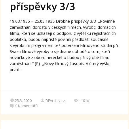
příspěvky 3/3
19.03.1935 – 25.03.1935 Drobné příspěvky 3/3 „Povinné
zaměstnání dorostu v českých filmech. Výrobci domácích
filmů, kteří se ucházejí o podporu z výtěžku registračních
poplatků, budou napříště povinni předložiti současně
s výrobním programem též potvrzení Filmového studia při
Svazu filmové výroby o sjednané dohodě o tom, kteří
nováčkové z oboru hereckého budou při výrobě filmu
zaměstnáni.“ (P) „Nový filmový časopis. V úterý vyšlo
první...
25.3. 2020
DFArchiv.cz
1101x
0
Komentářů