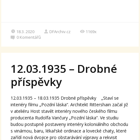
18.3. 2020
DFArchiv.cz
1169x
0
Komentářů
12.03.1935 – Drobné
příspěvky
12.03.1935 – 18.03.1935 Drobné příspěvky „Staví se
interiéry filmu „Pozdní láska“. Architekt Rittershain začal již
v ateliéru Host stavět interiéry nového českého filmu
producenta Rudolfa Vančury „Pozdní láska“. Ve studiu
budou postupně postaveny interiéry koloniálního obchodu
s vinárnou, baru, lékařské ordinace a lovecké chaty, které
zařídí nová dvojice pro obstarávání výpravy a rekvisit