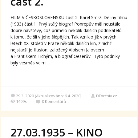
část 2.
FILM V ČESKOSLOVENSKU část 2. Karel Smrž: Dějiny filmu
(1933) část.1 Prvý stálý biograf Ponrepův měl neustále
dobré návštěvy, což přimělo několik dalších podnikatelů
k tomu, že šli v jeho šlépějích. Tak vzniklo již v prvých
letech XX. století v Praze několik dalších kin, z nichž
nejstarší je Illusion, založený Aloisem Jalovcem
a Františkem Tichým, a biograf Oeserův. Tyto podniky
byly vesměs velmi...
29.3. 2020 (Aktualizováno: 6.4. 2020)
DFArchiv.cz
1499x
0
Komentářů
27.03.1935 – KINO