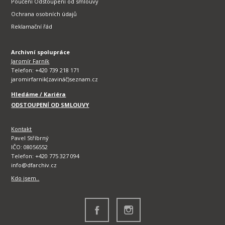
Poučení Odstoupení od smlouvy
Ochrana osobních údajů
Reklamační řád
Archivní spolupráce
Jaromír Farník
Telefon: +420 739 218 171
jaromirfarnik(zavináč)seznam.cz
Hledáme / Kariéra
ODSTOUPENÍ OD SMLOUVY
Kontakt
Pavel Stříbrný
IČO: 08056552
Telefon: +420 775 327 094
info@dfarchiv.cz
Kdo jsem..