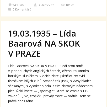
24.3. 2020
DFArchiv.cz
1019x
0
Komentářů
19.03.1935 – Lída
Baarová NA SKOK
V PRAZE
Lída Baarová NA SKOK V PRAZE Sedí proti mně,
v jednoduchých anglických šatech, ožehnutá zimním
horským sluníčkem. V očích zlaté jiskřičky, rty svítí
úsměvem bílých zubů. Vypadá tak jinak, s vlasy hladce
sčesanými, s vysokého čela, s tím zlatovým nádechem
pleti. Řekli byste — „sport-girl”, která se vrátila s FIS
závodů. „No, trošíčku pravdy máte — vrátila jsem se
právě dnes ráno...