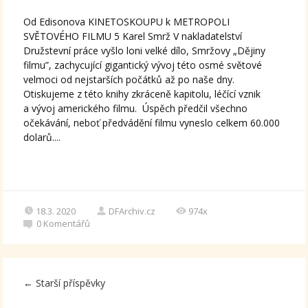
Od Edisonova KINETOSKOUPU k METROPOLI
SVĚTOVÉHO FILMU 5 Karel Smrž V nakladatelství
Družstevní práce vyšlo loni velké dílo, Smržovy „Dějiny
filmu”, zachycující gigantický vývoj této osmé světové
velmoci od nejstarších počátků až po naše dny.
Otiskujeme z této knihy zkráceně kapitolu, léčící vznik
a vývoj amerického filmu. Úspěch předčil všechno
očekávání, neboť předvádění filmu vyneslo celkem 60.000
dolarů....
18.3. 2020
DFArchiv.cz
974x
0
Komentářů
←
Starší příspěvky