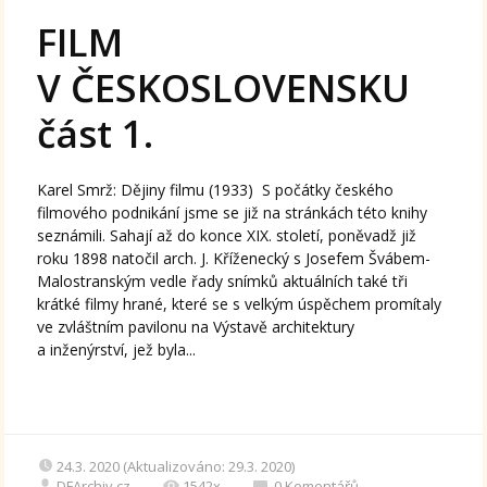
FILM
V ČESKOSLOVENSKU
část 1.
Karel Smrž: Dějiny filmu (1933) S počátky českého
filmového podnikání jsme se již na stránkách této knihy
seznámili. Sahají až do konce XIX. století, poněvadž již
roku 1898 natočil arch. J. Kříženecký s Josefem Švábem-
Malostranským vedle řady snímků aktuálních také tři
krátké filmy hrané, které se s velkým úspěchem promítaly
ve zvláštním pavilonu na Výstavě architektury
a inženýrství, jež byla...
24.3. 2020 (Aktualizováno: 29.3. 2020)
DFArchiv.cz
1542x
0
Komentářů