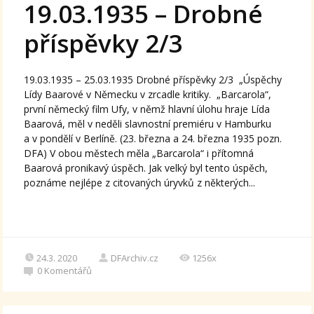
19.03.1935 – Drobné
příspěvky 2/3
19.03.1935 – 25.03.1935 Drobné příspěvky 2/3 „Úspěchy
Lídy Baarové v Německu v zrcadle kritiky. „Barcarola“,
první německý film Ufy, v němž hlavní úlohu hraje Lída
Baarová, měl v neděli slavnostní premiéru v Hamburku
a v pondělí v Berlíně. (23. března a 24. března 1935 pozn.
DFA) V obou městech měla „Barcarola“ i přítomná
Baarová pronikavý úspěch. Jak velký byl tento úspěch,
poznáme nejlépe z citovaných úryvků z některých...
24.3. 2020
DFArchiv.cz
1256x
0
Komentářů