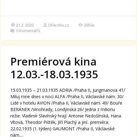
21.3. 2020
DFArchiv.cz
2056x
0
Komentářů
Premiérová kina
12.03.-18.03.1935
15.03.1935 – 21.03.1935 ADRIA /Praha II, Jungmanova 41/
Miluj mne dnes v noci ALFA /Praha II, Václavské nám. 30/
Lidé v hotelu AVION /Praha II, Václavské nám. 49/ Bouře
BERÁNEK /Vinohrady, Londýnská 26/ Jedna z milionu
režie: Vladimír Slavínský hrají: Antonie Nedošínská, Hana
Vítová, Theodor Pištěk, Jiří Plachý a jiní.. premiéra:
22.02.1935 (1. týden) GAUMONT /Praha II, Václavské
nám....