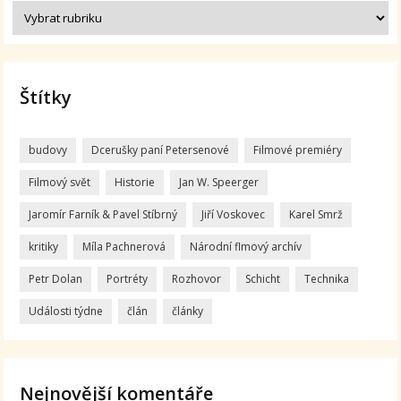
Štítky
budovy
Dcerušky paní Petersenové
Filmové premiéry
Filmový svět
Historie
Jan W. Speerger
Jaromír Farník & Pavel Stíbrný
Jiří Voskovec
Karel Smrž
kritiky
Míla Pachnerová
Národní flmový archív
Petr Dolan
Portréty
Rozhovor
Schicht
Technika
Události týdne
člán
články
Nejnovější komentáře