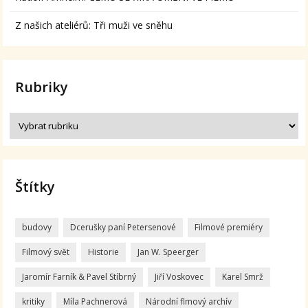
Z našich ateliérů: Tři muži ve sněhu
Rubriky
Štítky
budovy
Dcerušky paní Petersenové
Filmové premiéry
Filmový svět
Historie
Jan W. Speerger
Jaromír Farník & Pavel Stíbrný
Jiří Voskovec
Karel Smrž
kritiky
Míla Pachnerová
Národní flmový archív