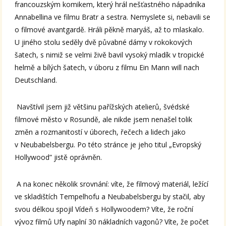
francouzským komikem, který hrál nešťastného nápadníka
Annabellina ve filmu Bratr a sestra. Nemyslete si, nebavili se
o filmové avantgardě. Hráli pěkně maryáš, až to mlaskalo.
U jiného stolu seděly dvě půvabné dámy v rokokových
šatech, s nimiž se velmi živě bavil vysoký mladík v tropické
helmě a bílých šatech, v úboru z filmu Ein Mann will nach
Deutschland.
Navštívil jsem již většinu pařížských atelierů, švédské
filmové město v Rosundě, ale nikde jsem nenašel tolik
změn a rozmanitostí v úborech, řečech a lidech jako
v Neubabelsbergu. Po této stránce je jeho titul „Evropský
Hollywood” jistě oprávněn.
A na konec několik srovnání: víte, že filmový materiál, ležící
ve skladištích Tempelhofu a Neubabelsbergu by stačil, aby
svou délkou spojil Vídeň s Hollywoodem? Víte, že roční
vývoz filmů Ufy naplní 30 nákladních vagonů? Víte, že počet