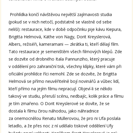
Prohlídka končí návštěvou největší zajímavosti studia
(pokud se v nich netočí, podstatně se vlastně od sebe
neliší): restaurace, kde v době odpočinku pije kávu Kiepura,
Brigitta Helmová, Käthe von Nagy, Dorit Kreyslerová,
Albers, režiséři, kameramani — zkrátka ti, kteří dělají film.
Tato restaurace je semeništěm všech filmových klepů. Zde
se dozvíte od drobného Itala Pannunziho, který pracuje
v oddělení pro zahraniční tisk, všechny klípky, které vám při
oficiální prohlídce říci nemohl. Zde se dozvíte, že Brigitta
Helmová se přímo neuvěřitelně bojí novinářů a vůbec lidí,
kteří přímo na jejím filmu nepracují. Objeví-li se někdo
takový ve studiu, přeruší scénu, nedbajíc, kolik práce a filmu
je tím zmařeno. O Dorit Kreyslerové se dovíte, že se
dostala k filmu čirou náhodou, jako náhradnice
za onemocnělou Renatu Müllerovou, že pro ni Ufa poslala
letadlo, a že přes noc z ní udělalo tiskové oddělení Ufy