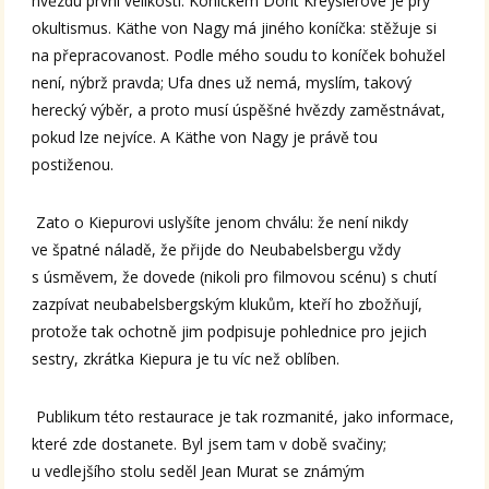
hvězdu první velikosti. Koníčkem Dorit Kreyslerové je prý
okultismus. Käthe von Nagy má jiného koníčka: stěžuje si
na přepracovanost. Podle mého soudu to koníček bohužel
není, nýbrž pravda; Ufa dnes už nemá, myslím, takový
herecký výběr, a proto musí úspěšné hvězdy zaměstnávat,
pokud lze nejvíce. A Käthe von Nagy je právě tou
postiženou.
Zato o Kiepurovi uslyšíte jenom chválu: že není nikdy
ve špatné náladě, že přijde do Neubabelsbergu vždy
s úsměvem, že dovede (nikoli pro filmovou scénu) s chutí
zazpívat neubabelsbergským klukům, kteří ho zbožňují,
protože tak ochotně jim podpisuje pohlednice pro jejich
sestry, zkrátka Kiepura je tu víc než oblíben.
Publikum této restaurace je tak rozmanité, jako informace,
které zde dostanete. Byl jsem tam v době svačiny;
u vedlejšího stolu seděl Jean Murat se známým