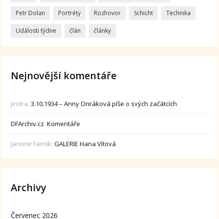
Petr Dolan
Portréty
Rozhovor
Schicht
Technika
Události týdne
člán
články
Nejnovější komentáře
Jindra
:
3.10.1934 – Anny Onráková píše o svých začátcích
DFArchiv.cz
:
Komentáře
Jaromír Farník
:
GALERIE Hana Vítová
Archivy
Červenec 2026