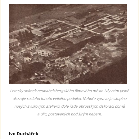
Letecký snímek neubabelsbergského filmového města Ufy nám jasně
ukazuje rozlohu tohoto velkého podniku. Nahoře vpravo je skupina
nových zvukových atelierů, dole řada obrovských dekorací domů
a ulic, postavených pod širým nebem.
Ivo Ducháček