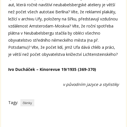
aut, která ročně navštíví neubabelsbergské ateliery je větší
než počet všech autotaxi Berlína? Víte, že reklamní plakáty,
ležící v archivu Ufy, položeny na šířku, představují vzdušnou
vzdálenost Amsterodam-Moskva? Víte, že roční spotřeba
plátna v Neubabelsbergu stačila by obléci všechno
obyvatelstvo středního německého města (na př.
Potsdamu)? Víte, že počet lidí, jimž Ufa dává chléb a práci,
je větší než počet obyvatelstva knížectví Lichtensteinského?
Ivo Ducháček – Kinorevue 19/1935 (369-370)
v původním jazyce a stylistiky
Tagy:
články