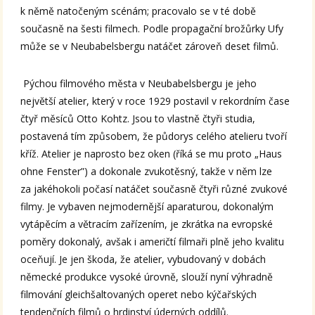
k němě natočeným scénám; pracovalo se v té době
současně na šesti filmech. Podle propagační brožůrky Ufy
může se v Neubabelsbergu natáčet zároveň deset filmů.
Pýchou filmového města v Neubabelsbergu je jeho
největší atelier, který v roce 1929 postavil v rekordním čase
čtyř měsíců Otto Kohtz. Jsou to vlastně čtyři studia,
postavená tím způsobem, že půdorys celého atelieru tvoří
kříž. Atelier je naprosto bez oken (říká se mu proto „Haus
ohne Fenster”) a dokonale zvukotěsný, takže v něm lze
za jakéhokoli počasí natáčet současně čtyři různé zvukové
filmy. Je vybaven nejmodernější aparaturou, dokonalým
vytápěcím a větracím zařízením, je zkrátka na evropské
poměry dokonalý, avšak i američtí filmaři plně jeho kvalitu
oceňují. Je jen škoda, že atelier, vybudovaný v dobách
německé produkce vysoké úrovně, slouží nyní výhradně
filmování gleichšaltovaných operet nebo kýčařských
tendenčních filmů o hrdinství úderných oddílů.