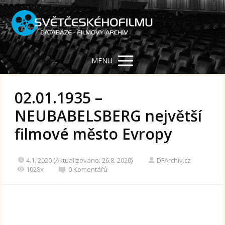
MENU
02.01.1935 –
NEUBABELSBERG největší
filmové město Evropy
4.1. 2020 (Aktualizováno: 26.8. 2020)
DFArchiv.cz
1028x
0 Komentářů