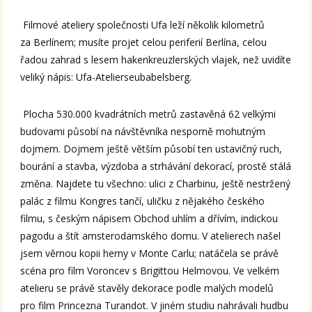
Filmové ateliery společnosti Ufa leží několik kilometrů
za Berlínem; musíte projet celou periferií Berlína, celou
řadou zahrad s lesem hakenkreuzlerských vlajek, než uvidíte
veliký nápis: Ufa-Atelierseubabelsberg.
Plocha 530.000 kvadrátních metrů zastavěná 62 velkými
budovami působí na návštěvníka nesporně mohutným
dojmem. Dojmem ještě větším působí ten ustavičný ruch,
bourání a stavba, výzdoba a strhávání dekorací, prostě stálá
změna. Najdete tu všechno: ulici z Charbinu, ještě nestržený
palác z filmu Kongres tančí, uličku z nějakého českého
filmu, s českým nápisem Obchod uhlím a dřívím, indickou
pagodu a štít amsterodamského domu. V atelierech našel
jsem věrnou kopii herny v Monte Carlu; natáčela se právě
scéna pro film Voroncev s Brigittou Helmovou. Ve velkém
atelieru se právě stavěly dekorace podle malých modelů
pro film Princezna Turandot. V jiném studiu nahrávali hudbu