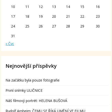
10
11
12
13
14
15
16
17
18
19
20
21
22
23
24
25
26
27
28
29
30
31
« Čvc
Nejnovější příspěvky
Na začátku byla pouze fotografie
První snímky ULIČNICE
Náš filmový portrét: HELENA BUŠOVÁ
Rudolf Arnheim: ČEMU SE ŘÍKÁ UMĚNÍ VE FILMU