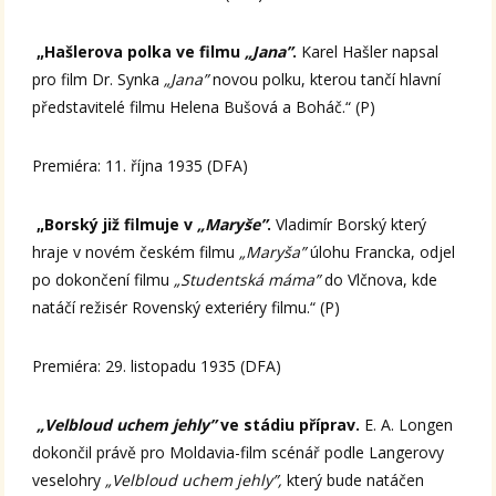
„Hašlerova polka ve filmu
„Jana”
.
Karel Hašler napsal
pro film Dr. Synka
„Jana”
novou polku, kterou tančí hlavní
představitelé filmu Helena Bušová a Boháč.“ (P)
Premiéra: 11. října 1935 (DFA)
„Borský již filmuje v
„Maryše”
.
Vladimír Borský který
hraje v novém českém filmu
„Maryša”
úlohu Francka, odjel
po dokončení filmu
„Studentská máma”
do Vlčnova, kde
natáčí režisér Rovenský exteriéry filmu.“ (P)
Premiéra: 29. listopadu 1935 (DFA)
„Velbloud uchem jehly”
ve stádiu příprav.
E. A. Longen
dokončil právě pro Moldavia-film scénář podle Langerovy
veselohry
„Velbloud uchem jehly”,
který bude natáčen