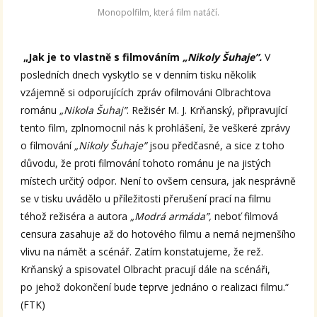
Monopolfilm, která film natáčí.
„Jak je to vlastně s filmováním
„Nikoly Šuhaje”.
V
posledních dnech vyskytlo se v denním tisku několik
vzájemně si odporujících zpráv ofilmováni Olbrachtova
románu
„Nikola Šuhaj”
. Režisér M. J. Krňanský, připravující
tento film, zplnomocnil nás k prohlášení, že veškeré zprávy
o filmování
„Nikoly Šuhaje”
jsou předčasné, a sice z toho
důvodu, že proti filmování tohoto románu je na jistých
místech určitý odpor. Není to ovšem censura, jak nesprávně
se v tisku uvádělo u příležitosti přerušení prací na filmu
téhož režiséra a autora
„Modrá armáda”,
neboť filmová
censura zasahuje až do hotového filmu a nemá nejmenšího
vlivu na námět a scénář. Zatím konstatujeme, že rež.
Krňanský a spisovatel Olbracht pracují dále na scénáři,
po jehož dokončení bude teprve jednáno o realizaci filmu.“
(FTK)