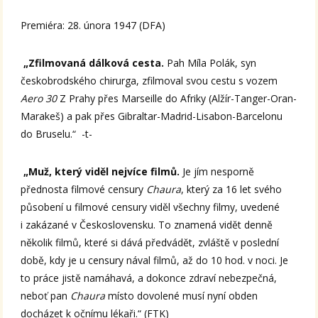
Premiéra: 28. února 1947 (DFA)
„Zfilmovaná dálková cesta.
Pah Míla Polák, syn
českobrodského chirurga, zfilmoval svou cestu s vozem
Aero 30
Z Prahy přes Marseille do Afriky (Alžír-Tanger-Oran-
Marakeš) a pak přes Gibraltar-Madrid-Lisabon-Barcelonu
do Bruselu.“ -t-
„Muž, který viděl nejvíce filmů.
Je jím nesporně
přednosta filmové censury
Chaura
, který za 16 let svého
působení u filmové censury viděl všechny filmy, uvedené
i zakázané v Československu. To znamená vidět denně
několik filmů, které si dává předvádět, zvláště v poslední
době, kdy je u censury nával filmů, až do 10 hod. v noci. Je
to práce jistě namáhavá, a dokonce zdraví nebezpečná,
neboť pan
Chaura
místo dovolené musí nyní obden
docházet k očnímu lékaři.“ (FTK)