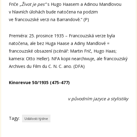
Friče
„Život je pes”
s Hugo Haasem a Adinou Mandlovou
v hlavních úlohách bude natočena na podzim
ve francouzské verzi na Barrandově.“ (P)
Premiéra: 25. prosince 1935 – Francouzská verze byla
natočena, ale bez Huga Haase a Adiny Mandlové =
francouzské obsazení (scénář: Martin Frič, Hugo Haas;
kamera: Otto Heller). NFA kopii nearchivuje, ale francouzský
Archives du Film du C. N. C. ano. (DFA)
Kinorevue 50/1935 (475-477)
v původním jazyce a stylistiky
Tagy:
Události týdne