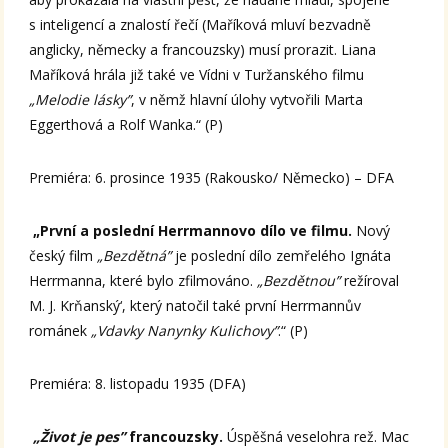
s inteligencí a znalostí řečí (Maříková mluví bezvadně
anglicky, německy a francouzsky) musí prorazit. Liana
Maříková hrála již také ve Vídni v Turžanského filmu
„Melodie lásky”
, v němž hlavní úlohy vytvořili Marta
Eggerthová a Rolf Wanka.“ (P)
Premiéra: 6. prosince 1935 (Rakousko/ Německo) – DFA
„První a poslední Herrmannovo dílo ve filmu.
Nový
český film
„Bezdětná”
je poslední dílo zemřelého Ignáta
Herrmanna, které bylo zfilmováno.
„Bezdětnou”
režíroval
M. J. Krňanský‘, který natočil také první Herrmannův
románek
„Vdavky Nanynky Kulichovy”
.“ (P)
Premiéra: 8. listopadu 1935 (DFA)
„Život je pes”
francouzsky.
Úspěšná veselohra rež. Mac