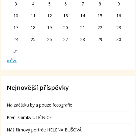
3
4
5
6
7
8
9
10
11
12
13
14
15
16
17
18
19
20
21
22
23
24
25
26
27
28
29
30
31
« Čvc
Nejnovější příspěvky
Na začátku byla pouze fotografie
První snímky ULIČNICE
Náš filmový portrét: HELENA BUŠOVÁ