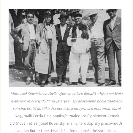
Moravské Slovácko navšívila výprava našich filmařů, aby tu natáčela
exteriérové scény do filmu „Maryša“, zpracovaného podle známého
románu bratří Mrštíků. Na obrázku jsou zprava kameraman Karel
Degl
, malíř Ferda Fiala, vynikající znalec krojů poštmistr Zemek
z Vlčňova, režisér Josef Rovenský, známý národopisný pracovník Dr.
Ladislav Ruttl z Uher. Hradiště a ředitel brněnské společnosti