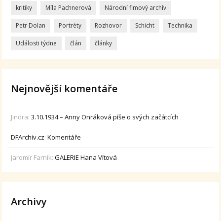
kritiky
Míla Pachnerová
Národní flmový archív
Petr Dolan
Portréty
Rozhovor
Schicht
Technika
Události týdne
člán
články
Nejnovější komentáře
Jindra
:
3.10.1934 – Anny Onráková píše o svých začátcích
DFArchiv.cz
:
Komentáře
Jaromír Farník
:
GALERIE Hana Vítová
Archivy