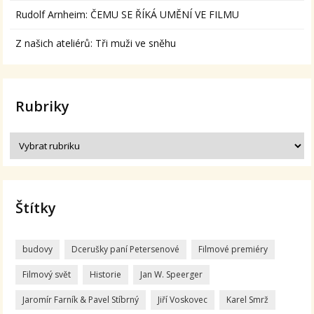
Rudolf Arnheim: ČEMU SE ŘÍKÁ UMĚNÍ VE FILMU
Z našich ateliérů: Tři muži ve sněhu
Rubriky
Štítky
budovy
Dcerušky paní Petersenové
Filmové premiéry
Filmový svět
Historie
Jan W. Speerger
Jaromír Farník & Pavel Stíbrný
Jiří Voskovec
Karel Smrž