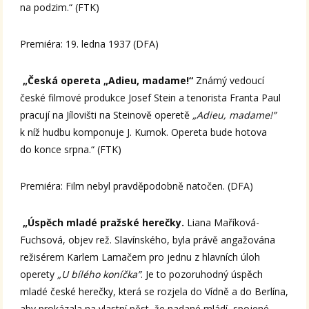
na podzim.“ (FTK)
Premiéra: 19. ledna 1937 (DFA)
„Česká opereta „Adieu, madame!“
Známý vedoucí
české filmové produkce Josef Stein a tenorista Franta Paul
pracují na Jílovišti na Steinově operetě
„Adieu, madame!”
k níž hudbu komponuje J. Kumok. Opereta bude hotova
do konce srpna.“ (FTK)
Premiéra: Film nebyl pravděpodobně natočen. (DFA)
„Úspěch mladé pražské herečky.
Liana Maříková-
Fuchsová, objev rež. Slavínského, byla právě angažována
režisérem Karlem Lamačem pro jednu z hlavních úloh
operety
„U bílého koníčka”
. Je to pozoruhodný úspěch
mladé české herečky, která se rozjela do Vídně a do Berlína,
aby prokázala na vlastní pěst, že nadané mládí, spojené