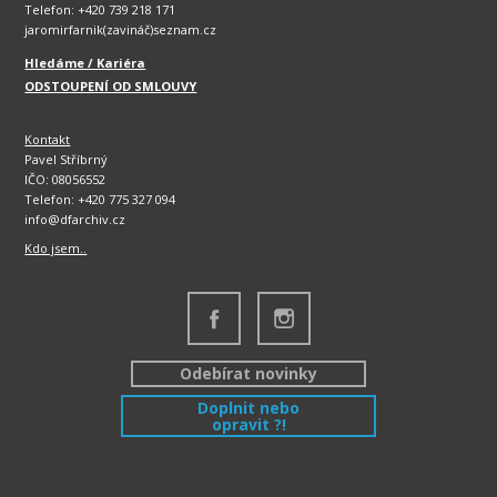
Telefon: +420 739 218 171
jaromirfarnik(zavináč)seznam.cz
Hledáme / Kariéra
ODSTOUPENÍ OD SMLOUVY
Kontakt
Pavel Stříbrný
IČO: 08056552
Telefon: +420 775 327 094
info@dfarchiv.cz
Kdo jsem..
Odebírat novinky
Doplnit nebo
opravit ?!