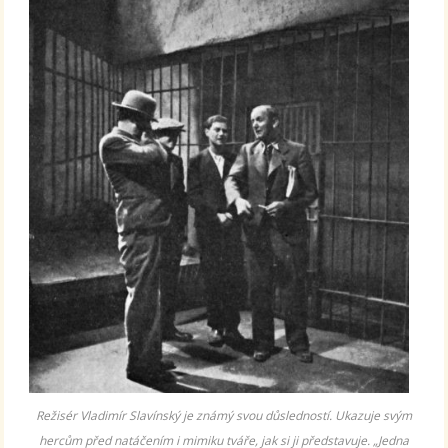
Režisér Vladimír Slavínský je známý svou důsledností. Ukazuje svým
hercům před natáčením i mimiku tváře, jak si ji představuje. „Jedna