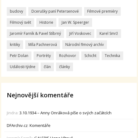
budovy
Dcerušky paní Petersenové
Filmové premiéry
Filmový svět
Historie
Jan W. Speerger
Jaromír Farník & Pavel Stíbrný
Jiří Voskovec
Karel Smrž
kritiky
Míla Pachnerová
Národní flmový archív
Petr Dolan
Portréty
Rozhovor
Schicht
Technika
Události týdne
člán
články
Nejnovější komentáře
Jindra
:
3.10.1934 – Anny Onráková píše o svých začátcích
DFArchiv.cz
:
Komentáře
Jaromír Farník
:
GALERIE Hana Vítová