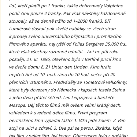
lidí, kteří platili po 1 franku, takže dohromady Volpiniho
podíl činil pouze 4 franky. Pak však návštěvy každodenně
stoupaly, až se denně tržilo od 1–2000 franků. Bří
Lumiérové dostali pak skvělé nabídky se všech stran
k prodeji svého universálního příjmacího i promítacího
filmového aparátu, nejvyšší od Folies Bergéres 35.000 frs.,
které však všechny rozumně odmítli… Ani ne půl roku
později, 21. III. 1896, otevřeno bylo v Berlíně první kino
ve dvoře domu č. 21 Unter den Linden. Kino hrálo
nepřetržitě od 10. hod. ráno do 10 hod. večer při 20
pfenicích vstupného. Předváděly se 15metrové velkofilmy,
které byly dovezeny do Německa v kapsách Josefa Steina
a jeho dvou přátel šéfred. Leo Leipzigera a bankéře
Masopa. Děj těchto filmů měl ovšem velmi krátký dech,
vzhledem k uvedené délce filmu. První program
berlínského kina vypadal takto: 1. Vlka jede kolem. 2. Pán
stojí na ulici a zdraví. 3. Dva psi se perou. Zkrátka, když
byl film v nejlepším, byl konec. Obecenstvo bylo z počátku