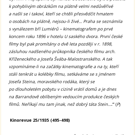
k pohyblivým obrázkům na plátně velmi nedůvěřivé
a našli se i takoví, kteří se chtěli přesvědčit hmatem
o osobách na plátně, nejsou-li živé… Praha se seznámila
s vynálezem bří Lumiérů – kinematografem po prvé
koncem roku 1896 v hotelu U saského dvora. První české
filmy byl pak promítány o dvě leta později v r. 1898,
zásluhou nadšeného průkopníka českého filmu arch.
Kříženeckého a Josefa Švába-Malostranského. A tak
vzpomínáme-li na začátky kinematografie a na ty, kteří
stáli tenkrát u kolébky filmu, setkáváme se s jménem
Josefa Steina, moravského rodáka, který se
po dlouholetém pobytu v cizině vrátil domů a je dnes
na Barrandově oblíbeným vedoucím produkce českých
filmů. Neříkají mu tam jinak, než dobrý táta Stein…
.“
(
P
)
Kinorevue 25/1935 (495-498)