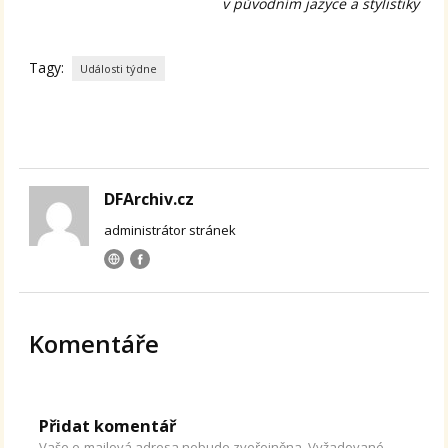
v původním jazyce a stylistiky
Tagy:
Události týdne
DFArchiv.cz
administrátor stránek
Komentáře
Přidat komentář
Vaše e-mailová adresa nebude zveřejněna.
Vyžadované