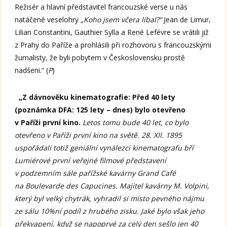
Režisér a hlavní představitel francouzské verse u nás
natáčené veselohry
„Koho jsem včera líbal?“
Jean de Limur,
Lilian Constantini, Gauthier Sylla a René Lefévre se vrátili již
z Prahy do Paříže a prohlásili při rozhovoru s francouzskými
žurnalisty, že byli pobytem v Československu prostě
nadšeni.“ (
P
)
„Z dávnověku kinematografie: Před 40 lety
(poznámka DFA: 125 lety – dnes) bylo otevřeno
v Paříži první kino.
Letos tomu bude 40 let, co bylo
otevřeno v Paříži první kino na světě. 28. XII. 1895
uspořádali totiž geniální vynálezci kinematografu bří
Lumiérové první veřejné filmové představení
v podzemním sále pařížské kavárny Grand Café
na Boulevarde des Capucines. Majitel kavárny M. Volpini,
který byl velký chytrák, vyhradil si místo pevného nájmu
ze sálu 10%ní podíl z hrubého zisku. Jaké bylo však jeho
překvapení, když se napoprvé za celý den sešlo jen 40