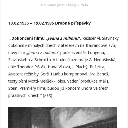
z milionu“ (foto: Hájek) – 1935
13.02.1935 – 19.02.1935 Drobné příspěvky
„Dokončení filmu „
Jedna z milionu
“.
Režisér Vl. Slavínský
dokončil v minulých dnech v ateliérech na Barrandově svůj
nový film „
Jedna z milionu
“ podle scénáře Longena,
Slavínského a Schmitta. V titulní úloze hraje A. Nedošínská,
dále Theodor Pištěk, Hana Vítová, J. Plachý, Pešek aj.
Asistent režie byl Šorš. Hudbu komponoval Jára Beneš,
texty písní Mottl-Melíšek-Tobis. Vedení produkce měl J.
Stein. Premiéry filmu budou již koncem února ve třech
pražských kinech.“ (
FTK
)