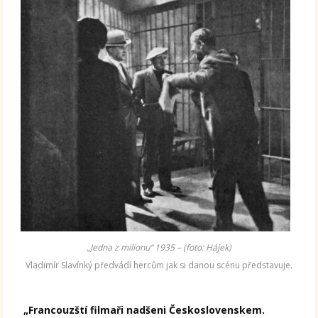
„Jedna z milionu“ 1935 – (foto: Hájek)
Vladimír Slavínký předvádí hercům jak si danou scénu představuje.
„Francouzští filmaři nadšeni Československem.