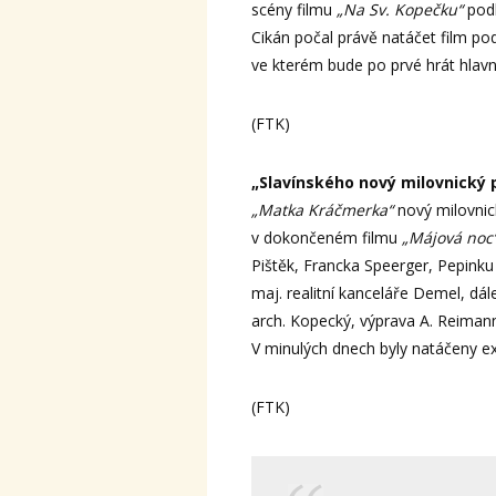
scény filmu
„Na Sv. Kopečku“
podl
Cikán počal právě natáčet film po
ve kterém bude po prvé hrát hlavn
(FTK)
„Slavínského nový milovnický 
„Matka Kráčmerka“
nový milovnic
v dokončeném filmu
„Májová noc
Pištěk, Francka Speerger, Pepinku
maj. realitní kanceláře Demel, dále
arch. Kopecký, výprava A. Reimann, 
V minulých dnech byly natáčeny ext
(FTK)