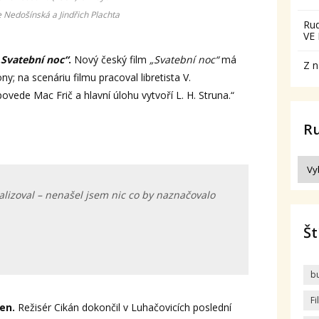
 Nedošínská a Jindřich Plachta
Ru
VE
„
Svatební noc“
.
Nový český film
„Svatební noc“
má
Z n
y; na scenáriu filmu pracoval libretista V.
ovede Mac Frič a hlavní úlohu vytvoří L. H. Struna.“
R
lizoval – nenašel jsem nic co by naznačovalo
Št
b
F
en.
Režisér Cikán dokončil v Luhačovicích poslední