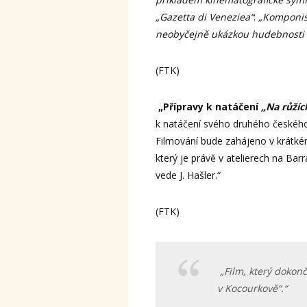
„Gazetta di Veneziea“
:
„Komponist
neobyčejně ukázkou hudebnosti 
(FTK)
„Přípravy k natáčení
„Na růžíc
k natáčení svého druhého českéh
Filmování bude zahájeno v krátk
který je právě v atelierech na Ba
vede J. Hašler.“
(FTK)
„Film, který dokon
v Kocourkově“.“