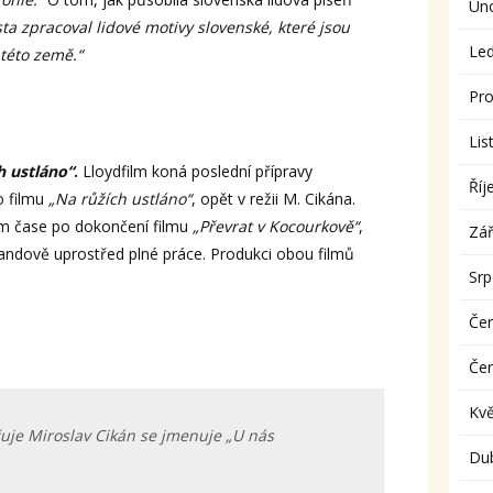
Ún
a zpracoval lidové motivy slovenské, které jsou
Le
této země.“
Pro
Lis
h ustláno“
.
Lloydfilm koná poslední přípravy
Říj
o filmu
„Na růžích ustláno“
, opět v režii M. Cikána.
ém čase po dokončení filmu
„Převrat v Kocourkově“
,
Zář
rrandově uprostřed plné práce. Produkci obou filmů
Sr
Če
Če
Kv
čuje Miroslav Cikán se jmenuje „U nás
Du