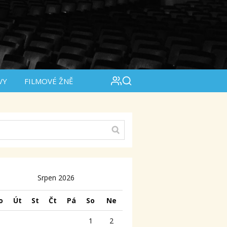
VY
FILMOVÉ ŽNĚ
Srpen 2026
o
Út
St
Čt
Pá
So
Ne
1
2