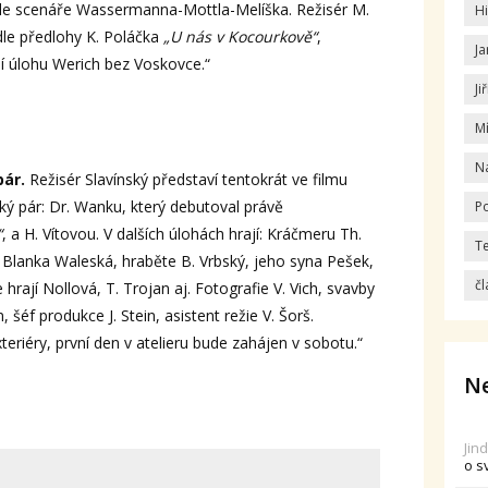
e scenáře Wassermanna-Mottla-Melíška. Režisér M.
Hi
dle předlohy K. Poláčka
„U nás v Kocourkově“
,
Ja
í úlohu Werich bez Voskovce.“
Ji
M
N
pár.
Režisér Slavínský představí tentokrát ve filmu
ký pár: Dr. Wanku, který debutoval právě
Po
“
, a H. Vítovou. V dalších úlohách hrají: Kráčmeru Th.
T
 Blanka Waleská, hraběte B. Vrbský, jeho syna Pešek,
čl
 hrají Nollová, T. Trojan aj. Fotografie V. Vich, svavby
šéf produkce J. Stein, asistent režie V. Šorš.
eriéry, první den v atelieru bude zahájen v sobotu.“
Ne
Jin
o s