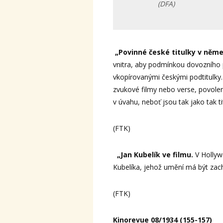
(DFA)
„Povinné české titulky v něm
vnitra, aby podmínkou dovozního 
vkopírovanými českými podtitulky
zvukové filmy nebo verse, povolené
v úvahu, neboť jsou tak jako tak ti
(FTK)
„Jan Kubelík ve filmu.
V Hollyw
Kubelíka, jehož umění má být za
(FTK)
Kinorevue 08/1934 (155-157)