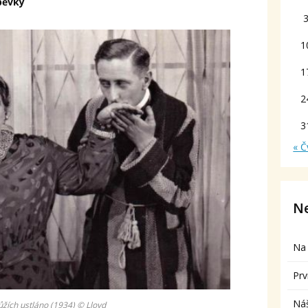
spěvky
1
1
2
3
« Č
Ne
Na 
Prv
Ná
ůžích ustláno (1934) © Lloyd