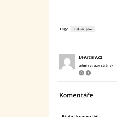
Tagy:
Události týdne
DFArchiv.cz
administrátor stránek
Komentáře
Přidat komentář