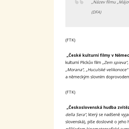
„Název filmu „Májo
(DFA)
(FTK)
„České kulturní filmy v Něme
kulturní Plickův film
„Zem spieva“
„Morana“
,
„Huculské velikonoce“
a německým slovním doprovodem
(FTK)
„Československá hudba zvítěz
della Sera“
, který se nadšeně vyj
slovenská), píše doslovně o jeho 
příkladem kinematografické symf