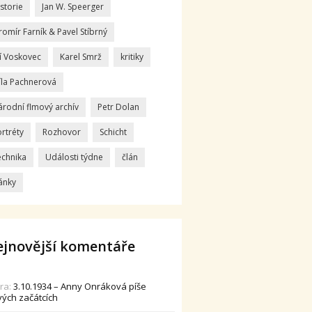
storie
Jan W. Speerger
romír Farník & Pavel Stíbrný
ří Voskovec
Karel Smrž
kritiky
íla Pachnerová
árodní flmový archív
Petr Dolan
rtréty
Rozhovor
Schicht
echnika
Události týdne
člán
ánky
jnovější komentáře
dra
:
3.10.1934 – Anny Onráková píše
vých začátcích