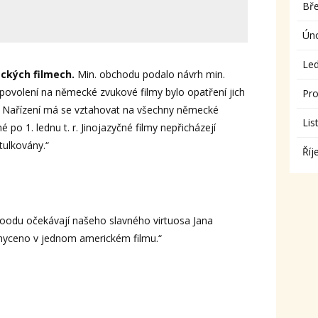
Bř
Ún
Le
eckých filmech.
Min. obchodu podalo návrh min.
povolení na německé zvukové filmy bylo opatření jich
Pro
. Nařízení má se vztahovat na všechny německé
Lis
 po 1. lednu t. r. Jinojazyčné filmy nepřicházejí
tulkovány.“
Říj
oodu očekávají našeho slavného virtuosa Jana
chyceno v jednom americkém filmu.“