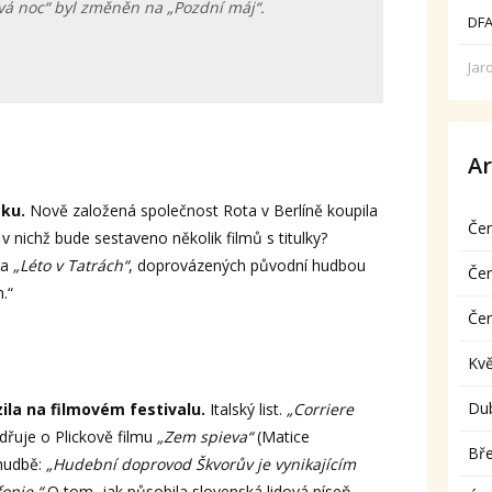
vá noc“ byl změněn na „Pozdní máj“.
DFA
Jar
Ar
cku.
Nově založená společnost Rota v Berlíně koupila
Če
, v nichž bude sestaveno několik filmů s titulky?
a
„Léto v Tatrách“
, doprovázených původní hudbou
Če
.“
Če
Kv
Du
ila na filmovém festivalu.
Italský list.
„Corriere
adřuje o Plickově filmu
„Zem spieva“
(Matice
Bř
hudbě:
„Hudební doprovod Škvorův je vynikajícím
onie.“
O tom, jak působila slovenská lidová píseň