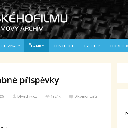
IHOVNA
ČLÁNKY
HISTORIE
E-SHOP
HRBITO
obné příspěvky
20)
DFArchiv.cz
1324x
0 Komentářů
P