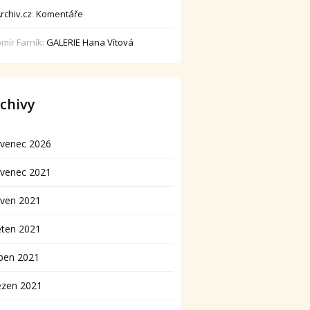
rchiv.cz
:
Komentáře
omír Farník
:
GALERIE Hana Vítová
chivy
rvenec 2026
rvenec 2021
rven 2021
ěten 2021
ben 2021
ezen 2021