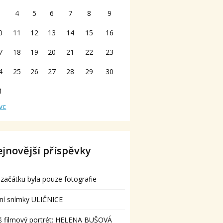
3
4
5
6
7
8
9
0
11
12
13
14
15
16
7
18
19
20
21
22
23
4
25
26
27
28
29
30
1
vc
jnovější příspěvky
začátku byla pouze fotografie
ní snímky ULIČNICE
š filmový portrét: HELENA BUŠOVÁ