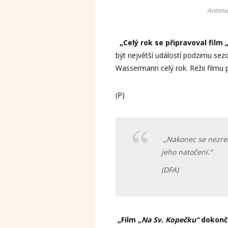
Antonie
„Celý rok se připravoval film 
být největší událostí podzimu sezon
Wassermann celý rok. Režii filmu p
(P)
„Nakonec se nezrea
jeho natočení.“
(DFA)
„Film
„Na Sv. Kopečku“
dokonč