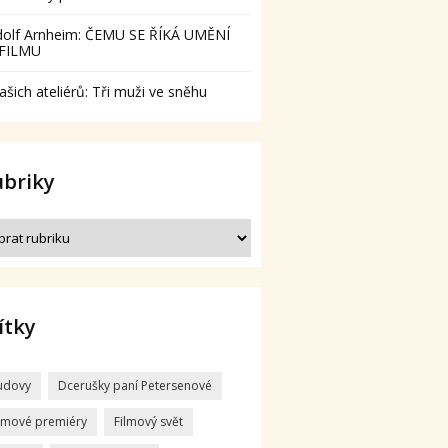
dolf Arnheim: ČEMU SE ŘÍKÁ UMĚNÍ
 FILMU
ašich ateliérů: Tři muži ve sněhu
ubriky
ítky
udovy
Dcerušky paní Petersenové
ilmové premiéry
Filmový svět