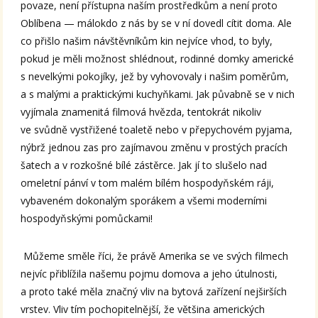
povaze, není přístupna naším prostředkům a není proto
Oblíbena — málokdo z nás by se v ní dovedl cítit doma. Ale
co přišlo našim návštěvníkům kin nejvíce vhod, to byly,
pokud je měli možnost shlédnout, rodinné domky americké
s nevelkými pokojíky, jež by vyhovovaly i našim poměrům,
a s malými a praktickými kuchyňkami. Jak půvabně se v nich
vyjímala znamenitá filmová hvězda, tentokrát nikoliv
ve svůdně vystřižené toaletě nebo v přepychovém pyjama,
nýbrž jednou zas pro zajímavou změnu v prostých pracích
šatech a v rozkošné bílé zástěrce. Jak jí to slušelo nad
omeletní pánví v tom malém bílém hospodyňském ráji,
vybaveném dokonalým sporákem a všemi moderními
hospodyňskými pomůckami!
Můžeme směle říci, že právě Amerika se ve svých filmech
nejvíc přiblížila našemu pojmu domova a jeho útulnosti,
a proto také měla značný vliv na bytová zařízení nejširších
vrstev. Vliv tím pochopitelnější, že většina amerických