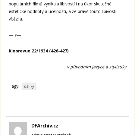
populárních filmů vynikala líbivostí i na úkor skutečné
estetické hodnoty a účelnosti, a že právě touto líbivostí
vítězila.
—
v
—
Kinorevue 22/1934 (426-427)
v původním jazyce a stylistiky
Tagy:
články
DFArchiv.cz
administrátor stránek