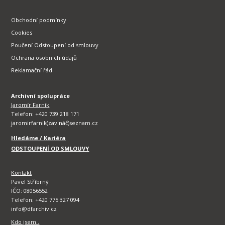
Obchodní podmínky
Cookies
Poučení Odstoupení od smlouvy
Ochrana osobních údajů
Reklamační řád
Archivní spolupráce
Jaromír Farník
Telefon: +420 739 218 171
jaromirfarnik(zavináč)seznam.cz
Hledáme / Kariéra
ODSTOUPENÍ OD SMLOUVY
Kontakt
Pavel Stříbrný
IČO: 08056552
Telefon: +420 775 327 094
info@dfarchiv.cz
Kdo jsem..