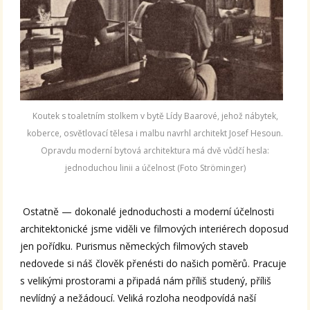
Koutek s toaletním stolkem v bytě Lídy Baarové, jehož nábytek,
koberce, osvětlovací tělesa i malbu navrhl architekt Josef Hesoun.
Opravdu moderní bytová architektura má dvě vůdčí hesla:
jednoduchou linii a účelnost (Foto Ströminger)
Ostatně — dokonalé jednoduchosti a moderní účelnosti
architektonické jsme viděli ve filmových interiérech doposud
jen pořídku. Purismus německých filmových staveb
nedovede si náš člověk přenésti do našich poměrů. Pracuje
s velikými prostorami a připadá nám příliš studený, příliš
nevlídný a nežádoucí. Veliká rozloha neodpovídá naší