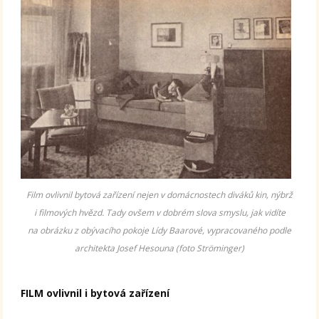
Film ovlivnil bytová zařízení nejen v domácnostech diváků kin, nýbrž
i filmových hvězd. Tady ovšem v dobrém slova smyslu, jak vidíte
na obrázku z obývacího pokoje Lídy Baarové, vypracovaného podle
architekta Josef Hesouna (foto Ströminger)
FILM ovlivnil i bytová zařízení