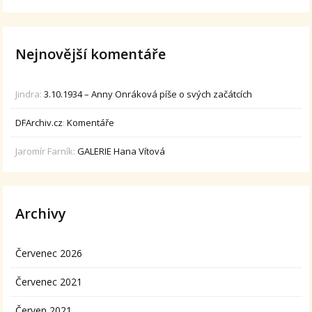
Nejnovější komentáře
Jindra
:
3.10.1934 – Anny Onráková píše o svých začátcích
DFArchiv.cz
:
Komentáře
Jaromír Farník
:
GALERIE Hana Vítová
Archivy
Červenec 2026
Červenec 2021
Červen 2021