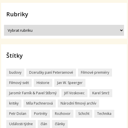
Rubriky
Štítky
budovy
Dcerušky paní Petersenové
Filmové premiéry
Filmový svět
Historie
Jan W. Speerger
Jaromír Farník & Pavel Stíbrný
Jiří Voskovec
Karel Smrž
kritiky
Míla Pachnerová
Národní flmový archív
Petr Dolan
Portréty
Rozhovor
Schicht
Technika
Události týdne
člán
články