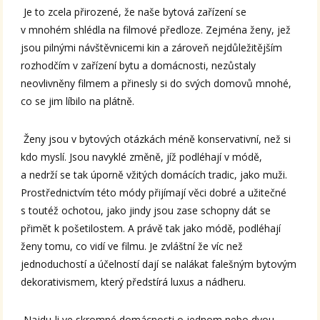
Je to zcela přirozené, že naše bytová zařízení se
v mnohém shlédla na filmové předloze. Zejména ženy, jež
jsou pilnými návštěvnicemi kin a zároveň nejdůležitějším
rozhodčím v zařízení bytu a domácnosti, nezůstaly
neovlivněny filmem a přinesly si do svých domovů mnohé,
co se jim líbilo na plátně.
Ženy jsou v bytových otázkách méně konservativní, než si
kdo myslí. Jsou navyklé změně, jíž podléhají v módě,
a nedrží se tak úporně vžitých domácích tradic, jako muži.
Prostřednictvím této módy přijímají věci dobré a užitečné
s toutéž ochotou, jako jindy jsou zase schopny dát se
přimět k pošetilostem. A právě tak jako módě, podléhají
ženy tomu, co vidí ve filmu. Je zvláštní že víc než
jednoduchostí a účelností dají se nalákat falešným bytovým
dekorativismem, který předstírá luxus a nádheru.
Najdu-li ve skromné domácnosti o jednom nebo dvou