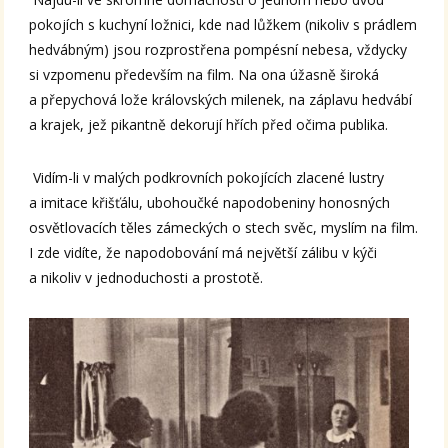
pokojích s kuchyní ložnici, kde nad lůžkem (nikoliv s prádlem
hedvábným) jsou rozprostřena pompésní nebesa, vždycky
si vzpomenu především na film. Na ona úžasně široká
a přepychová lože královských milenek, na záplavu hedvábí
a krajek, jež pikantně dekorují hřích před očima publika.
Vidím-li v malých podkrovních pokojících zlacené lustry
a imitace křišťálu, ubohoučké napodobeniny honosných
osvětlovacích těles zámeckých o stech svěc, myslím na film.
I zde vidíte, že napodobování má největší zálibu v kýči
a nikoliv v jednoduchosti a prostotě.