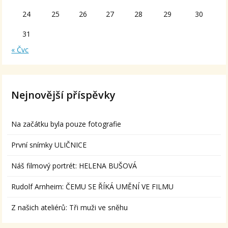
24
25
26
27
28
29
30
31
« Čvc
Nejnovější příspěvky
Na začátku byla pouze fotografie
První snímky ULIČNICE
Náš filmový portrét: HELENA BUŠOVÁ
Rudolf Arnheim: ČEMU SE ŘÍKÁ UMĚNÍ VE FILMU
Z našich ateliérů: Tři muži ve sněhu