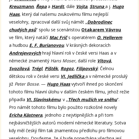
Kreuzmann
,
Řepa
a
Hardt
, dále
Vojta
,
Struna
a j.
Hugo
Haas
, který dal našemu zvukovému filmu nejlepší
veselohry, zpracoval další svůj námět „
Dobrodinec
chudých psů
” spolu se scenáristou
Otakarem Vávrou
ve film, který natáčí
Mac Frič
s operatérem
O. Hellerem
a hudbou
E. F. Burianovou
. V krásných dekoracích
Andrejevových
hrají hlavní roli v české versi Haas a v
německé znamenitý
Hans Moser
, další role
Vítová,
Svozilová
,
Trégl
,
Pištěk
,
Rogoz,
Filipovský
. Čelnou
dětskou roli v české versi
VI. Jedlička
a v německé proslulý
již
Peter Bosse
. —
Hugo Haas
vytvoří ihned po skončení
tohoto filmu hlavní úlohu v dalším českém filmu, jehož režie
připadla
VI. Slavínskému
: v „
Třech mužích ve sněhu
”.
Pro námět tohoto filmu bylo použito rozkošné novely
Ericha Kästnera
, jednoho z nejvtipnějších a při tom
nejbásničtějších autorů moderní německé literatury. Sotva
kdy měl český film tak znamenitou předlohu pro filmovou
veselohru. Doufejme, že jí bude ponechána všechna její