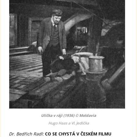
Ulička v ráji (1936) © Moldavia
Hugo Haas a Vl. Jedlička
Dr. Bedřich Radl:
CO SE CHYSTÁ V ČESKÉM FILMU