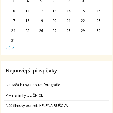
3
4
5
6
7
8
9
10
11
12
13
14
15
16
17
18
19
20
21
22
23
24
25
26
27
28
29
30
31
« Čvc
Nejnovější příspěvky
Na začátku byla pouze fotografie
První snímky ULIČNICE
Náš filmový portrét: HELENA BUŠOVÁ