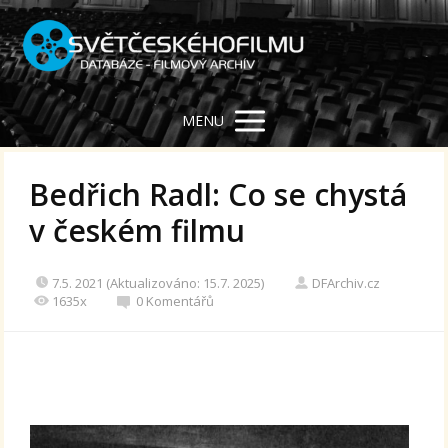
MENU
Bedřich Radl: Co se chystá
v českém filmu
7.5. 2021 (Aktualizováno: 15.7. 2025)
DFArchiv.cz
1635x
0 Komentářů