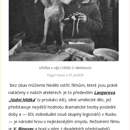
Ulička v ráji (1936) © Moldavia
Hugo Haas a Vl. Jedličk
Bez obav můžeme hleděti vstříc filmům, které jsou právě
natáčeny v našich ateliérech. Je to především
Langerova
„
Jízdní hlídka
” (v produkci AB), silné umělecké dílo, jež
představuje největší hodnotu dramatické tvorby poslední
doby a — líčíc individuální osud skupiny legionářů v Rusku
— je národní hrou v nejkrásnějším smyslu. Režisérem filmu
je
V. Binovec
a hrají v něm z divadelních představitelů