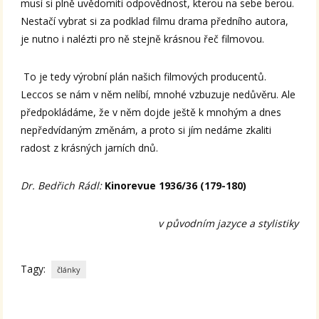
musí si plně uvědomiti odpovědnost, kterou na sebe berou.
Nestačí vybrat si za podklad filmu drama předního autora,
je nutno i nalézti pro ně stejně krásnou řeč filmovou.
To je tedy výrobní plán našich filmových producentů.
Leccos se nám v něm nelíbí, mnohé vzbuzuje nedůvěru. Ale
předpokládáme, že v něm dojde ještě k mnohým a dnes
nepředvídaným změnám, a proto si jím nedáme zkaliti
radost z krásných jarních dnů.
Dr. Bedřich Rádl:
Kinorevue 1936/36 (179-180)
v původním jazyce a stylistiky
Tagy:
články