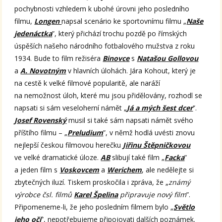
pochybnosti vzhledem k ubohé úrovni jeho posledního
filmu,
Longen
napsal scenário ke sportovnímu filmu „
Naše
jedenáctka
”, který přichází trochu pozdě po římských
úspěších našeho národního fotbalového mužstva z roku
1934. Bude to film režiséra
Binovce
s
Natašou Gollovou
a
A. Novotným
v hlavních úlohách. Jára Kohout, který je
na cestě k velké filmové popularitě, ale naráží
na nemožnost úloh, které mu jsou přidělovány, rozhodl se
napsati si sám veseloherní námět „
Já a mých šest dcer
”.
Josef Rovenský
musil si také sám napsati námět svého
příštího filmu – „
Preludium
”, v němž hodlá uvésti znovu
nejlepší českou filmovou herečku
Jiřinu Štěpničkovou
ve velké dramatické úloze.
AB
slibují také film „
Facka
”
a jeden film s
Voskovcem
a
Werichem
, ale nedělejte si
zbytečných iluzí. Tiskem proskočila i zpráva, že „
známý
výrobce čsl. filmů
Karel Špelina
připravuje nový film
”.
Připomeneme-li, že jeho posledním filmem bylo „
Světlo
jeho očí
”, nepotřebujeme připojovati dalších poznámek.