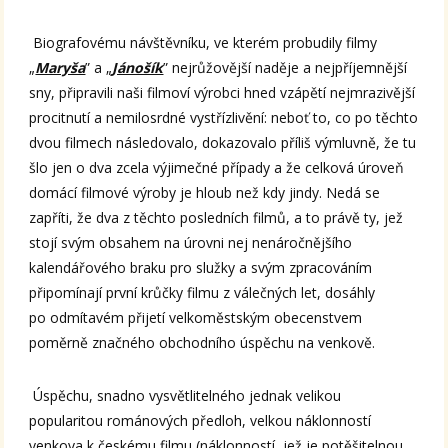
Biografovému návštěvníku, ve kterém probudily filmy
„
Maryša
” a „
Jánošík
” nejrůžovější naděje a nejpříjemnější
sny, připravili naši filmoví výrobci hned vzápětí nejmrazivější
procitnutí a nemilosrdné vystřízlivění: neboť to, co po těchto
dvou filmech následovalo, dokazovalo příliš výmluvně, že tu
šlo jen o dva zcela výjimečné případy a že celková úroveň
domácí filmové výroby je hloub než kdy jindy. Nedá se
zapříti, že dva z těchto posledních filmů, a to právě ty, jež
stojí svým obsahem na úrovni nej nenáročnějšího
kalendářového braku pro služky a svým zpracováním
připomínají první krůčky filmu z válečných let, dosáhly
po odmítavém přijetí velkoměstským obecenstvem
poměrně značného obchodního úspěchu na venkově.
Úspěchu, snadno vysvětlitelného jednak velikou
popularitou románových předloh, velkou náklonností
venkova k českému filmu (náklonností, jež je potěšitelnou,