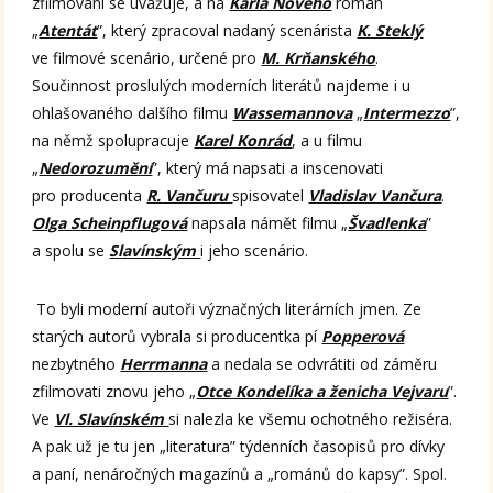
zfilmování se uvažuje, a na
Karla Nového
román
„
Atentát
”, který zpracoval nadaný scenárista
K. Steklý
ve filmové scenário, určené pro
M. Krňanského
.
Součinnost proslulých moderních literátů najdeme i u
ohlašovaného dalšího filmu
Wassemannova
„
Intermezzo
”,
na němž spolupracuje
Karel Konrád
, a u filmu
„
Nedorozumění
”, který má napsati a inscenovati
pro producenta
R. Vančuru
spisovatel
Vladislav Vančura
.
Olga Scheinpflugová
napsala námět filmu „
Švadlenka
”
a spolu se
Slavínským
i jeho scenário.
To byli moderní autoři význačných literárních jmen. Ze
starých autorů vybrala si producentka pí
Popperová
nezbytného
Herrmanna
a nedala se odvrátiti od záměru
zfilmovati znovu jeho „
Otce Kondelíka a ženicha Vejvaru
”.
Ve
Vl. Slavínském
si nalezla ke všemu ochotného režiséra.
A pak už je tu jen „literatura” týdenních časopisů pro dívky
a paní, nenáročných magazínů a „románů do kapsy”. Spol.