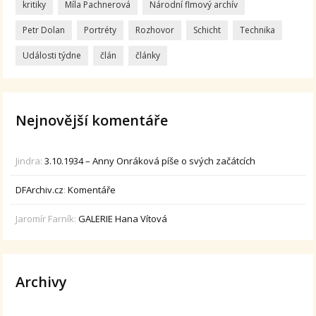
kritiky
Míla Pachnerová
Národní flmový archív
Petr Dolan
Portréty
Rozhovor
Schicht
Technika
Události týdne
člán
články
Nejnovější komentáře
Jindra
:
3.10.1934 – Anny Onráková píše o svých začátcích
DFArchiv.cz
:
Komentáře
Jaromír Farník
:
GALERIE Hana Vítová
Archivy