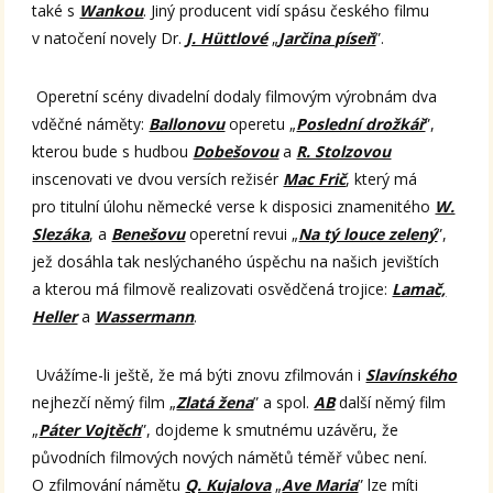
také s
Wankou
. Jiný producent vidí spásu českého filmu
v natočení novely Dr.
J. Hüttlové
„
Jarčina píseň
”.
Operetní scény divadelní dodaly filmovým výrobnám dva
vděčné náměty:
Ballonovu
operetu „
Poslední drožkář
”,
kterou bude s hudbou
Dobešovou
a
R. Stolzovou
inscenovati ve dvou versích režisér
Mac Frič
, který má
pro titulní úlohu německé verse k disposici znamenitého
W.
Slezáka
, a
Benešovu
operetní revui „
Na tý louce zelený
”,
jež dosáhla tak neslýchaného úspěchu na našich jevištích
a kterou má filmově realizovati osvědčená trojice:
Lamač,
Heller
a
Wassermann
.
Uvážíme-li ještě, že má býti znovu zfilmován i
Slavínského
nejhezčí němý film „
Zlatá žena
” a spol.
AB
další němý film
„
Páter Vojtěch
”, dojdeme k smutnému uzávěru, že
původních filmových nových námětů téměř vůbec není.
O zfilmování námětu
Q. Kujalova
„
Ave Maria
” lze míti