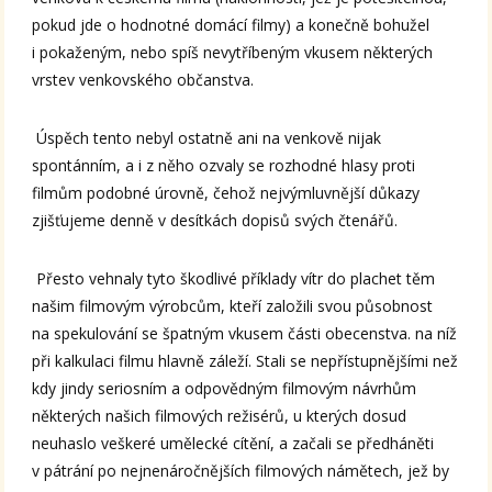
pokud jde o hodnotné domácí filmy) a konečně bohužel
i pokaženým, nebo spíš nevytříbeným vkusem některých
vrstev venkovského občanstva.
Úspěch tento nebyl ostatně ani na venkově nijak
spontánním, a i z něho ozvaly se rozhodné hlasy proti
filmům podobné úrovně, čehož nejvýmluvnější důkazy
zjišťujeme denně v desítkách dopisů svých čtenářů.
Přesto vehnaly tyto škodlivé příklady vítr do plachet těm
našim filmovým výrobcům, kteří založili svou působnost
na spekulování se špatným vkusem části obecenstva. na níž
při kalkulaci filmu hlavně záleží. Stali se nepřístupnějšími než
kdy jindy seriosním a odpovědným filmovým návrhům
některých našich filmových režisérů, u kterých dosud
neuhaslo veškeré umělecké cítění, a začali se předháněti
v pátrání po nejnenáročnějších filmových námětech, jež by