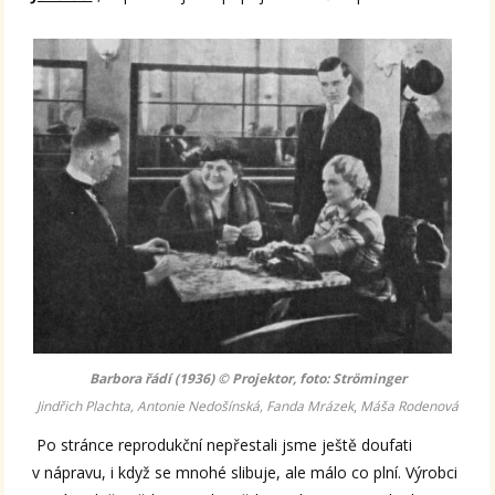
Barbora řádí (1936) © Projektor, foto: Ströminger
Jindřich Plachta, Antonie Nedošínská, Fanda Mrázek
,
Máša Rodenová
Po stránce reprodukční nepřestali jsme ještě doufati
v nápravu, i když se mnohé slibuje, ale málo co plní. Výrobci