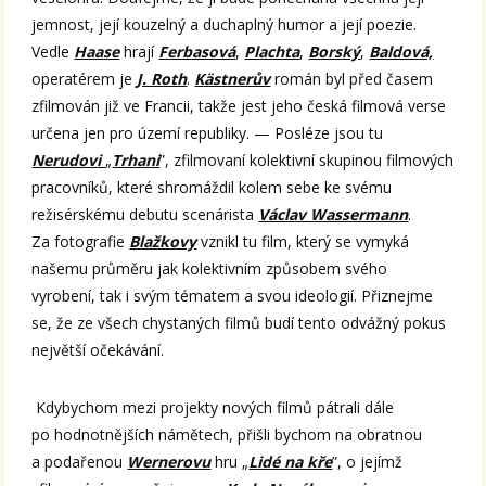
jemnost, její kouzelný a duchaplný humor a její poezie.
Vedle
Haase
hrají
Ferbasová
,
Plachta
,
Borský
,
Baldová,
operatérem je
J. Roth
.
Kästnerův
román byl před časem
zfilmován již ve Francii, takže jest jeho česká filmová verse
určena jen pro území republiky. — Posléze jsou tu
Nerudovi
„
Trhani
”, zfilmovaní kolektivní skupinou filmových
pracovníků, které shromáždil kolem sebe ke svému
režisérskému debutu scenárista
Václav Wassermann
.
Za fotografie
Blažkovy
vznikl tu film, který se vymyká
našemu průměru jak kolektivním způsobem svého
vyrobení, tak i svým tématem a svou ideologií. Přiznejme
se, že ze všech chystaných filmů budí tento odvážný pokus
největší očekávání.
Kdybychom mezi projekty nových filmů pátrali dále
po hodnotnějších námětech, přišli bychom na obratnou
a podařenou
Wernerovu
hru „
Lidé na kře
”, o jejímž