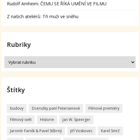
Rudolf Arnheim: ČEMU SE ŘÍKÁ UMĚNÍ VE FILMU
Z našich ateliérů: Tři muži ve sněhu
Rubriky
Štítky
budovy
Dcerušky paní Petersenové
Filmové premiéry
Filmový svět
Historie
Jan W. Speerger
Jaromír Farník & Pavel Stíbrný
Jiří Voskovec
Karel Smrž