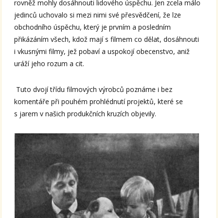
rovněž mohly dosáhnouti lidového úspěchu. Jen zcela málo
jedinců uchovalo si mezi nimi své přesvědčení, že lze
obchodního úspěchu, který je prvním a posledním
přikázáním všech, kdož mají s filmem co dělat, dosáhnouti
i vkusnými filmy, jež pobaví a uspokojí obecenstvo, aniž
uráží jeho rozum a cit.
Tuto dvojí třídu filmových výrobců poznáme i bez
komentáře při pouhém prohlédnutí projektů, které se
s jarem v našich produkčních kruzích objevily.