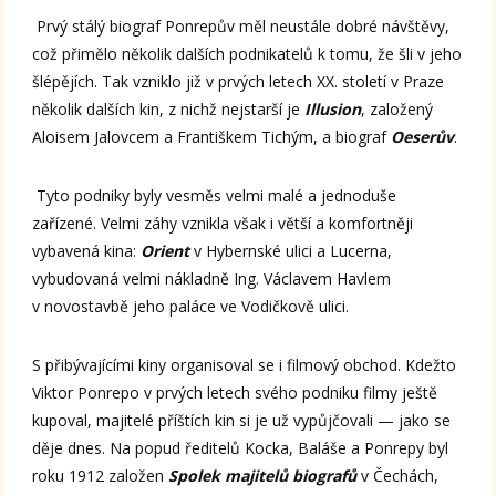
Prvý stálý biograf Ponrepův měl neustále dobré návštěvy,
což přimělo několik dalších podnikatelů k tomu, že šli v jeho
šlépějích. Tak vzniklo již v prvých letech XX. století v Praze
několik dalších kin, z nichž nejstarší je
Illusion
, založený
Aloisem Jalovcem a Františkem Tichým, a biograf
Oeserův
.
Tyto podniky byly vesměs velmi malé a jednoduše
zařízené. Velmi záhy vznikla však i větší a komfortněji
vybavená kina:
Orient
v Hybernské ulici a Lucerna,
vybudovaná velmi nákladně Ing. Václavem Havlem
v novostavbě jeho paláce ve Vodičkově ulici.
S přibývajícími kiny organisoval se i filmový obchod. Kdežto
Viktor Ponrepo v prvých letech svého podniku filmy ještě
kupoval, majitelé příštích kin si je už vypůjčovali — jako se
děje dnes. Na popud ředitelů Kocka, Baláše a Ponrepy byl
roku 1912 založen
Spolek majitelů biografů
v Čechách,