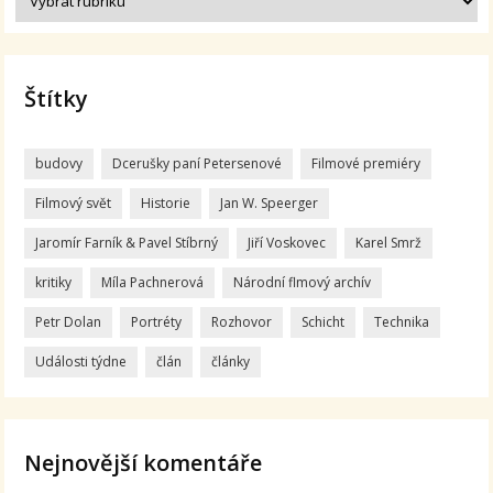
Štítky
budovy
Dcerušky paní Petersenové
Filmové premiéry
Filmový svět
Historie
Jan W. Speerger
Jaromír Farník & Pavel Stíbrný
Jiří Voskovec
Karel Smrž
kritiky
Míla Pachnerová
Národní flmový archív
Petr Dolan
Portréty
Rozhovor
Schicht
Technika
Události týdne
člán
články
Nejnovější komentáře