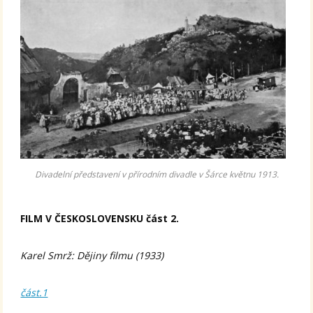
Divadelní představení v přírodním divadle v Šárce květnu 1913.
FILM V ČESKOSLOVENSKU část 2.
Karel Smrž: Dějiny filmu (1933)
část.1