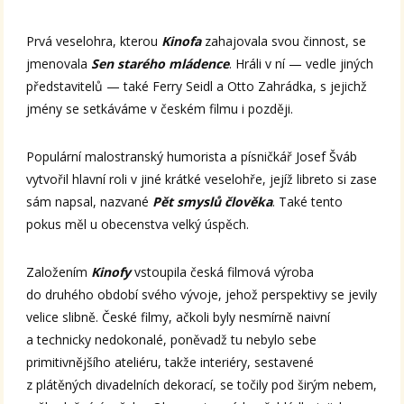
Prvá veselohra, kterou
Kinofa
zahajovala svou činnost, se
jmenovala
Sen starého mládence
. Hráli v ní — vedle jiných
představitelů — také Ferry Seidl a Otto Zahrádka, s jejichž
jmény se setkáváme v českém filmu i později.
Populární malostranský humorista a písničkář Josef Šváb
vytvořil hlavní roli v jiné krátké veselohře, jejíž libreto si zase
sám napsal, nazvané
Pět smyslů člověka
. Také tento
pokus měl u obecenstva velký úspěch.
Založením
Kinofy
vstoupila česká filmová výroba
do druhého období svého vývoje, jehož perspektivy se jevily
velice slibně. České filmy, ačkoli byly nesmírně naivní
a technicky nedokonalé, poněvadž tu nebylo sebe
primitivnějšího ateliéru, takže interiéry, sestavené
z plátěných divadelních dekorací, se točily pod širým nebem,