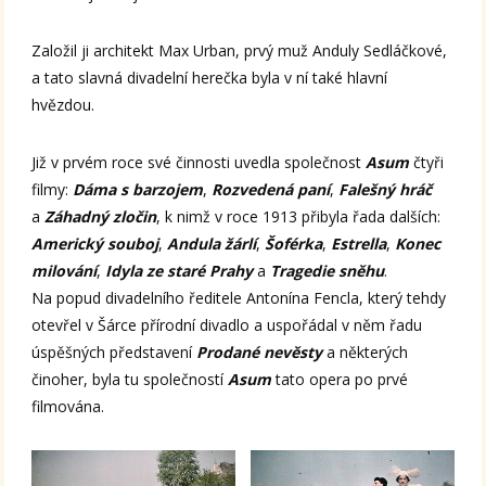
Založil ji architekt Max Urban, prvý muž Anduly Sedláčkové,
a tato slavná divadelní herečka byla v ní také hlavní
hvězdou.
Již v prvém roce své činnosti uvedla společnost
Asum
čtyři
filmy:
Dáma s barzojem
,
Rozvedená paní
,
Falešný hráč
a
Záhadný zločin
, k nimž v roce 1913 přibyla řada dalších:
Americký souboj
,
Andula žárlí
,
Šoférka
,
Estrella
,
Konec
milování
,
Idyla ze staré Prahy
a
Tragedie sněhu
.
Na popud divadelního ředitele Antonína Fencla, který tehdy
otevřel v Šárce přírodní divadlo a uspořádal v něm řadu
úspěšných představení
Prodané nevěsty
a některých
činoher, byla tu společností
Asum
tato opera po prvé
filmována.