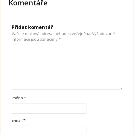
Komentáře
Přidat komentář
Vaše e-mailová adresa nebude zveřejněna.
Vyžadované
informace jsou označeny
*
Jméno
*
E-mail
*