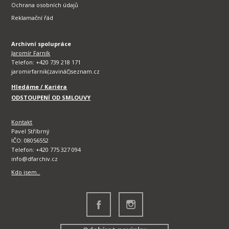
Ochrana osobních údajů
Reklamační řád
Archivní spolupráce
Jaromír Farník
Telefon: +420 739 218 171
jaromirfarnik(zavináč)seznam.cz
Hledáme / Kariéra
ODSTOUPENÍ OD SMLOUVY
Kontakt
Pavel Stříbrný
IČO: 08056552
Telefon: +420 775 327 094
info@dfarchiv.cz
Kdo jsem..