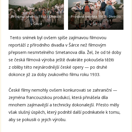
Prodaná nevěsta 1913 – Divadlo
Prodaná nevěsta 1913 – Divadlo
v Šárce
v Šárce
Tento snímek byl ovšem spíše zajímavou filmovou
reportáží z přírodního divadla v Šárce než filmovým
přepisem nesmrtelného Smetanova díla. Žel, že od té doby
se česká filmová výroba ještě dvakráte pokoušela těžiti
z obliby této nejnárodnější české opery — po druhé
dokonce již za doby zvukového filmu roku 1933.
České filmy nemohly ovšem konkurovati se zahraniční —
zejména francouzskou produkcí, která přinášela díla
mnohem zajímavější a technicky dokonalejší. Přesto měly
však slušný úspěch, který podnítil další podnikatele k tomu,
aby se pokusili o jejich výrobu.