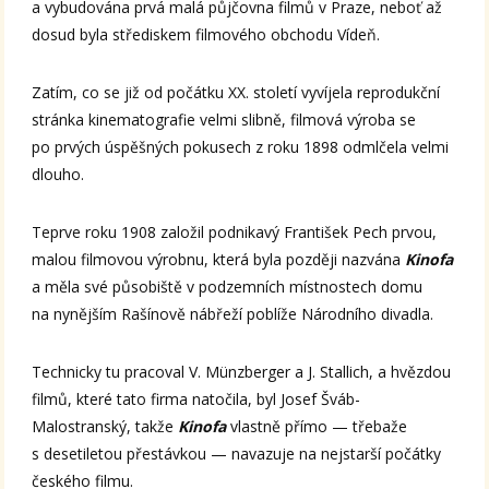
a vybudována prvá malá půjčovna filmů v Praze, neboť až
dosud byla střediskem filmového obchodu Vídeň.
Zatím, co se již od počátku XX. století vyvíjela reprodukční
stránka kinematografie velmi slibně, filmová výroba se
po prvých úspěšných pokusech z roku 1898 odmlčela velmi
dlouho.
Teprve roku 1908 založil podnikavý František Pech prvou,
malou filmovou výrobnu, která byla později nazvána
Kinofa
a měla své působiště v podzemních místnostech domu
na nynějším Rašínově nábřeží poblíže Národního divadla.
Technicky tu pracoval V. Münzberger a J. Stallich, a hvězdou
filmů, které tato firma natočila, byl Josef Šváb-
Malostranský, takže
Kinofa
vlastně přímo — třebaže
s desetiletou přestávkou — navazuje na nejstarší počátky
českého filmu.