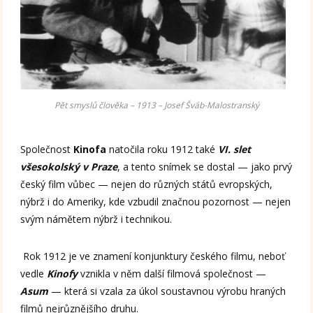
Pět smyslů člověka – 1913 – Josef Šváb-Malostranský
Společnost
Kinofa
natočila roku 1912 také
VI. slet
všesokolský v Praze
, a tento snímek se dostal — jako prvý
český film vůbec — nejen do různých států evropských,
nýbrž i do Ameriky, kde vzbudil značnou pozornost — nejen
svým námětem nýbrž i technikou.
Rok 1912 je ve znamení konjunktury českého filmu, neboť
vedle
Kinofy
vznikla v něm další filmová společnost —
Asum
— která si vzala za úkol soustavnou výrobu hraných
filmů nejrůznějšího druhu.