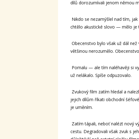
dílů dorozumívali jenom němou mim
Nikdo se nezamýšlel nad tím, jak 
chtělo akustické slovo — mělo je 
Obecenstvo bylo však už dál než v
většinou nerozumělo. Obecenstvo 
Pomalu — ale tím naléhavěji si vy
už nelákalo. Spíše odpuzovalo.
Zvukový film zatím hledal a nalezl
jejich dílům říkati obchodní šéfové 
je uměním.
Zatím tápali, neboť nalézt nový 
cestu. Degradovali však zvuk s je