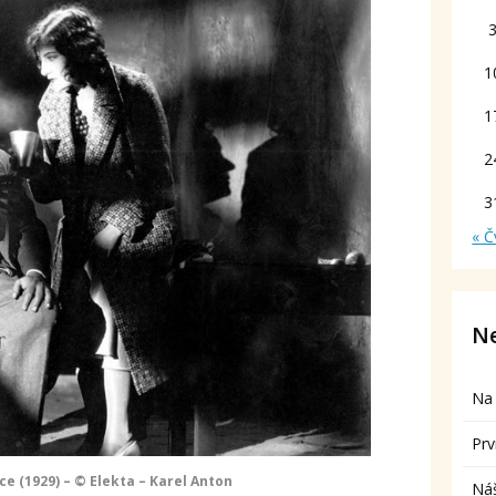
1
1
2
3
« Č
Ne
Na 
Prv
ce (1929) – © Elekta – Karel Anton
Ná