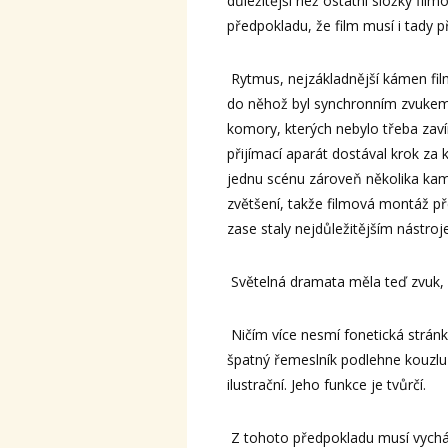
důležitější než ostatní složky fil
předpokladu, že film musí i tady 
Rytmus, nejzákladnější kámen fil
do něhož byl synchronním zvukem 
komory, kterých nebylo třeba zaví
přijímací aparát dostával krok za
jednu scénu zároveň několika ka
zvětšení, takže filmová montáž př
zase staly nejdůležitějším nástro
Světelná dramata měla teď zvuk, 
Ničím více nesmí fonetická stránk
špatný řemeslník podlehne kouzlu
ilustrační. Jeho funkce je tvůrčí.
Z tohoto předpokladu musí vycháze