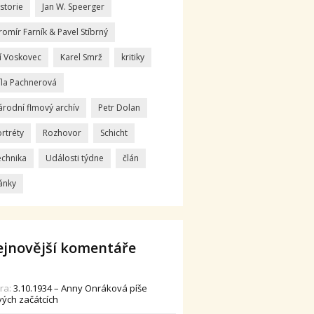
storie
Jan W. Speerger
romír Farník & Pavel Stíbrný
ří Voskovec
Karel Smrž
kritiky
íla Pachnerová
árodní flmový archív
Petr Dolan
rtréty
Rozhovor
Schicht
echnika
Události týdne
člán
ánky
jnovější komentáře
dra
:
3.10.1934 – Anny Onráková píše
vých začátcích