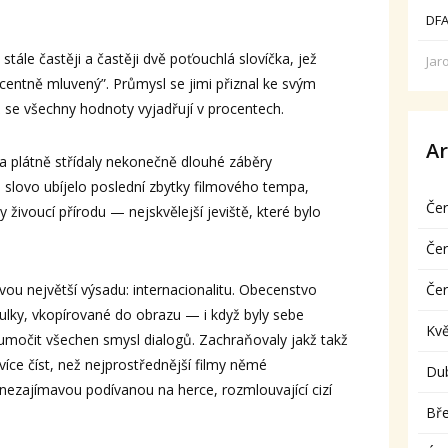
DFA
stále častěji a častěji dvě poťouchlá slovíčka, jež
Jar
centně mluvený”. Průmysl se jimi přiznal ke svým
se všechny hodnoty vyjadřují v procentech.
Ar
na plátně střídaly nekonečně dlouhé záběry
 slovo ubíjelo poslední zbytky filmového tempa,
Če
živoucí přírodu — nejskvělejší jeviště, které bylo
Če
vou největší výsadu: internacionalitu. Obecenstvo
Če
lky, vkopírované do obrazu — i když byly sebe
Kv
lumočit všechen smysl dialogů. Zachraňovaly jakž takž
 více číst, než nejprostřednější filmy němé
Du
ezajímavou podívanou na herce, rozmlouvající cizí
Bř