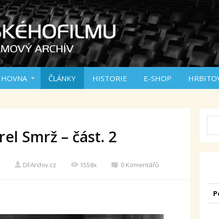
IHOVNA
ČLÁNKY
HISTORIE
E-SHOP
HRBITO
el Smrž – část. 2
DFArchiv.cz
1558x
0 Komentářů
P