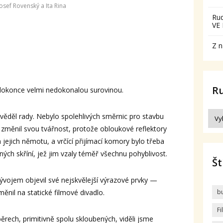
Josef Rovenský a Ita Rina
Ru
VE
Z n
R
 dokonce velmi nedokonalou surovinou.
nevěděl rady. Nebylo spolehlivých směrnic pro stavbu
 změnil svou tvářnost, protože obloukové reflektory
h jejich němotu, a vrčící přijímací komory bylo třeba
ých skříní, jež jim vzaly téměř všechnu pohyblivost.
Št
vojem objevil své nejskvělejší výrazové prvky —
nil na statické filmové divadlo.
b
F
rech, primitivně spolu skloubených, viděli jsme