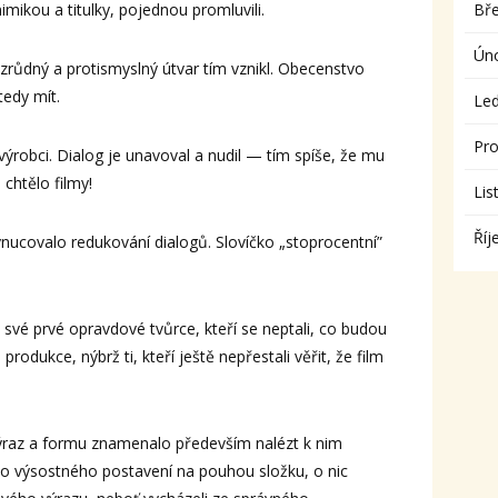
ikou a titulky, pojednou promluvili.
Bř
Ún
zrůdný a protismyslný útvar tím vznikl. Obecenstvo
tedy mít.
Le
Pro
ýrobci. Dialog je unavoval a nudil — tím spíše, že mu
chtělo filmy!
Lis
Říj
nucovalo redukování dialogů. Slovíčko „stoprocentní”
 své prvé opravdové tvůrce, kteří se neptali, co budou
produkce, nýbrž ti, kteří ještě nepřestali věřit, že film
výraz a formu znamenalo především nalézt k nim
ho výsostného postavení na pouhou složku, o nic