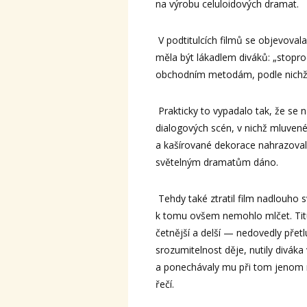
na výrobu celuloidových dramat.
V podtitulcích filmů se objevovala 
měla být lákadlem diváků: „stopro
obchodním metodám, podle nichž 
Prakticky to vypadalo tak, že se 
dialogových scén, v nichž mluvené
a kašírované dekorace nahrazovaly 
světelným dramatům dáno.
Tehdy také ztratil film nadlouho s
k tomu ovšem nemohlo mlčet. Titu
četnější a delší — nedovedly přet
srozumitelnost děje, nutily diváka
a ponechávaly mu při tom jenom n
řečí.