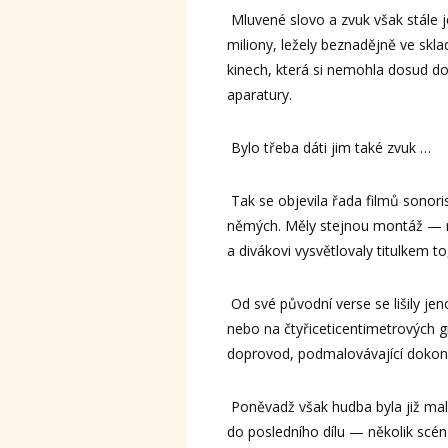
Mluvené slovo a zvuk však stále j
miliony, ležely beznadějně ve skla
kinech, která si nemohla dosud do
aparatury.
Bylo třeba dáti jim také zvuk …
Tak se objevila řada filmů sonoris
němých. Měly stejnou montáž — ro
a divákovi vysvětlovaly titulkem t
Od své původní verse se lišily je
nebo na čtyřiceticentimetrových
doprovod, podmalovávající dokona
Poněvadž však hudba byla již m
do posledního dílu — několik scén