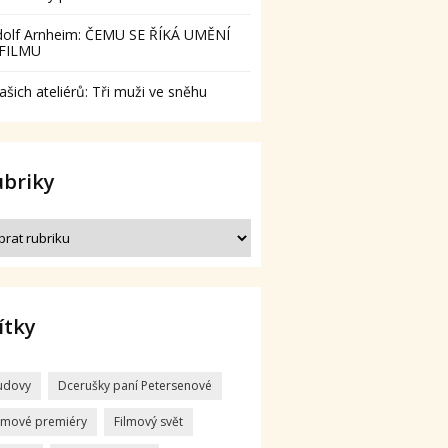
dolf Arnheim: ČEMU SE ŘÍKÁ UMĚNÍ
 FILMU
ašich ateliérů: Tři muži ve sněhu
ubriky
ítky
udovy
Dcerušky paní Petersenové
ilmové premiéry
Filmový svět