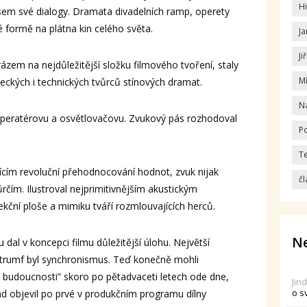
Hi
asem své dialogy. Dramata divadelních ramp, operety
é formě na plátna kin celého světa.
Ja
Ji
zem na nejdůležitější složku filmového tvoření, staly
M
eckých i technických tvůrců stínových dramat.
N
 operatérovu a osvětlovačovu. Zvukový pás rozhodoval
Po
T
cím revoluční přehodnocování hodnot, zvuk nijak
čl
rčím. Ilustroval nejprimitivnějším akustickým
ční ploše a mimiku tváří rozmlouvajících herců.
Ne
dal v koncepci filmu důležitější úlohu. Největší
 trumf byl synchronismus. Teď konečně mohli
lo budoucnosti” skoro po pětadvaceti letech ode dne,
Jin
o s
d objevil po prvé v produkčním programu dílny