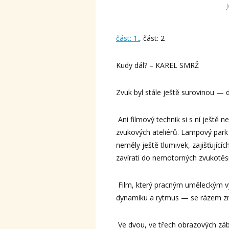
část: 1.
, část: 2
Kudy dál? – KAREL SMRŽ
Zvuk byl stále ještě surovinou —
Ani filmový technik si s ní ještě 
zvukových ateliérů. Lampový park
neměly ještě tlumivek, zajišťujícíc
zavírati do nemotorných zvukotěsn
Film, který pracným uměleckým vý
dynamiku a rytmus — se rázem změ
Ve dvou, ve třech obrazových zábě