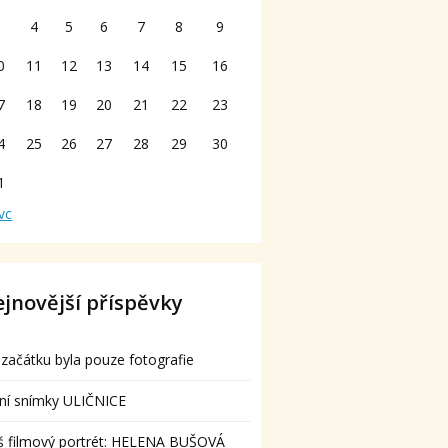
3
4
5
6
7
8
9
0
11
12
13
14
15
16
7
18
19
20
21
22
23
4
25
26
27
28
29
30
1
vc
jnovější příspěvky
začátku byla pouze fotografie
ní snímky ULIČNICE
š filmový portrét: HELENA BUŠOVÁ