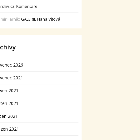
rchiv.cz
:
Komentáře
omír Farník
:
GALERIE Hana Vítová
chivy
rvenec 2026
rvenec 2021
rven 2021
ěten 2021
ben 2021
ezen 2021