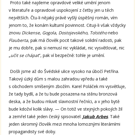
Proto také najdeme opravdové veliké umění jenom
v literatuře a opravdové uspokojení z četby jen u těch
největších. Čtu-li nějaký právě vyšlý úspěšný román, vím
jenom to, že konám kulturní povinnost. Cituji-li však vždycky
znovu
Dickense
,
Gogola
,
Dostojevského
,
Tolstého
nebo
Flauberta
, pak má člověk pocit takové solidní radosti, pak
je mu dobře, pak si nemusí nic vykládat, nic vysvětlovat, nic
„
učit se chápat
”, pak ví bezpečně: tohle je umění.
Došli jsme až do Švédské ulice vysoko na úbočí Petřína.
Takový úzký dům s malou zahradou vpředu a také
s obchodem smíšeným zbožím. Karel Poláček mi vysvětluje,
že tady bydlí, a že tu bude posazena na stěnu bronzová
deska, a že budou mluvit slavnostní řečníci, a v jeho bytě
bude kdožví kolik slávy. — On totiž ve stejných pokojích žil
a zemřel také jeden český spisovatel:
Jakub Arbes
. Také
jeden skromný člověk mezi mnoha lomoznými literárními
propagandisty své doby.