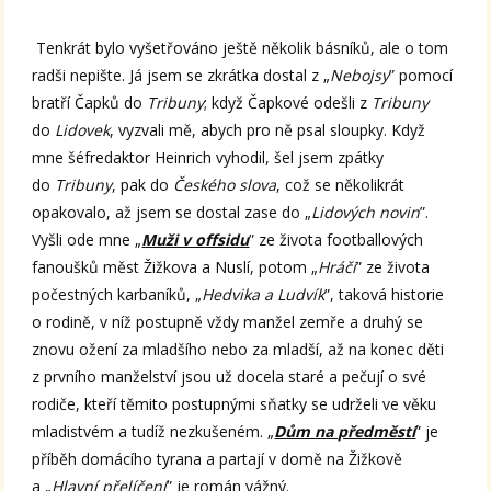
Tenkrát bylo vyšetřováno ještě několik básníků, ale o tom
radši nepište. Já jsem se zkrátka dostal z „
Nebojsy
” pomocí
bratří Čapků do
Tribuny
; když Čapkové odešli z
Tribuny
do
Lidovek
, vyzvali mě, abych pro ně psal sloupky. Když
mne šéfredaktor Heinrich vyhodil, šel jsem zpátky
do
Tribuny
, pak do
Českého slova
, což se několikrát
opakovalo, až jsem se dostal zase do „
Lidových novin
”.
Vyšli ode mne „
Muži v offsidu
” ze života footballových
fanoušků měst Žižkova a Nuslí, potom „
Hráči
” ze života
počestných karbaníků, „
Hedvika a Ludvík
”, taková historie
o rodině, v níž postupně vždy manžel zemře a druhý se
znovu ožení za mladšího nebo za mladší, až na konec děti
z prvního manželství jsou už docela staré a pečují o své
rodiče, kteří těmito postupnými sňatky se udrželi ve věku
mladistvém a tudíž nezkušeném. „
Dům na předměstí
” je
příběh domácího tyrana a partají v domě na Žižkově
a „
Hlavní přelíčení
” je román vážný.