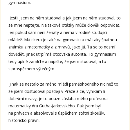
gymnasium.
Jestli jsem na něm studoval a jak jsem na něm studoval, to
se mne neptejte. Na takové otázky může člověk odpovídat,
jen pokud sám není ženatý a nemá v rodině studující
mládež. Má dcera je také na gymnasiu a má taky špatnou
známku z matematiky a z mravů, jako já. Ta se to nesmí
dovědět, jinak utrpí má otcovská autorita. To gymnasium
tedy úplně zamlčte a napište, že jsem studoval, a to
s prospěchem výtečným.
Jinak se nestalo za mého mládí pamětihodného nic než to,
že jsem dostudoval později v Praze a že, vynikám-li
dobrými mravy, je to pouze zásluha mého profesora
matematiky dra Gutha-Jarkovského. Pak jsem byl
na právech a absolvoval s úspěchem státní zkoušku
historicko-právní.