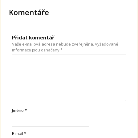
Komentáře
Přidat komentář
Vaše e-mailová adresa nebude zveřejněna.
Vyžadované
informace jsou označeny
*
Jméno
*
E-mail
*