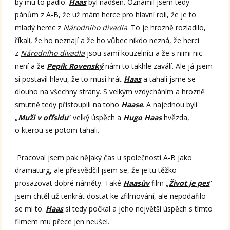
by mu to padlo.
Haas
byl nadšen. Oznámil jsem tedy
pánům z A-B, že už mám herce pro hlavní roli, že je to
mladý herec z
Národního divadla
. To je hrozně rozladilo,
říkali, že ho neznají a že ho vůbec nikdo nezná, že herci
z
Národního divadla
jsou samí kouzelníci a že s nimi nic
není a že
Pepík Rovenský
nám to takhle zaválí. Ale já jsem
si postavil hlavu, že to musí hrát
Haas
a tahali jsme se
dlouho na všechny strany. S velkým vzdycháním a hrozně
smutně tedy přistoupili na toho
Haase
. A najednou byli
„
Muži v offsidu
” velký úspěch a
Hugo Haas
hvězda,
o kterou se potom tahali.
Pracoval jsem pak nějaký čas u společnosti A-B jako
dramaturg, ale přesvědčil jsem se, že je tu těžko
prosazovat dobré náměty. Také
Haasův
film „
Život je pes
”
jsem chtěl už tenkrát dostat ke zfilmování, ale nepodařilo
se mi to.
Haas
si tedy počkal a jeho největší úspěch s tímto
filmem mu přece jen neušel.