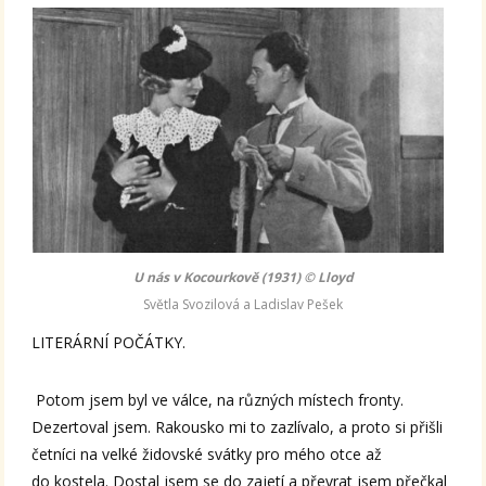
U nás v Kocourkově (1931) © Lloyd
Světla Svozilová a Ladislav Pešek
LITERÁRNÍ POČÁTKY.
Potom jsem byl ve válce, na různých místech fronty.
Dezertoval jsem. Rakousko mi to zazlívalo, a proto si přišli
četníci na velké židovské svátky pro mého otce až
do kostela. Dostal jsem se do zajetí a převrat jsem přečkal