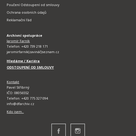
Poučení Odstoupení od smlouvy
Ochrana osobních údajů
Reklamační řád
Archivní spolupráce
Jaromír Farník
Telefon: +420 739 218 171
jaromirfarnik(zavináč)seznam.cz
Hledáme / Kariéra
ODSTOUPENÍ OD SMLOUVY
Kontakt
Pavel Stříbrný
IČO: 08056552
Telefon: +420 775 327 094
info@dfarchiv.cz
Kdo jsem..