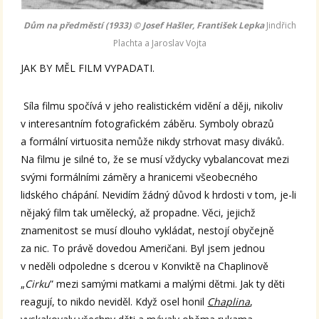
Dům na předměstí (1933) © Josef Hašler, František Lepka
Jindřich
Plachta a Jaroslav Vojta
JAK BY MĚL FILM VYPADATI.
Síla filmu spočívá v jeho realistickém vidění a ději, nikoliv
v interesantním fotografickém záběru. Symboly obrazů
a formální virtuosita nemůže nikdy strhovat masy diváků.
Na filmu je silné to, že se musí vždycky vybalancovat mezi
svými formálními záměry a hranicemi všeobecného
lidského chápání. Nevidím žádný důvod k hrdosti v tom, je-li
nějaký film tak umělecký, až propadne. Věci, jejichž
znamenitost se musí dlouho vykládat, nestojí obyčejně
za nic. To právě dovedou Američani. Byl jsem jednou
v neděli odpoledne s dcerou v Konviktě na Chaplinově
„
Cirku
” mezi samými matkami a malými dětmi. Jak ty děti
reagují, to nikdo neviděl. Když osel honil
Chaplina
,