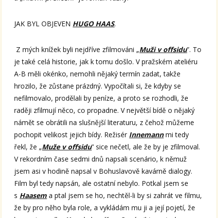
JAK BYL OBJEVEN
HUGO HAAS
.
Z mých knížek byli nejdříve zfilmováni „
Muži v offsidu
”. To
je také celá historie, jak k tomu došlo. V pražském ateliéru
A-B měli okénko, nemohli nějaký termín zadat, takže
hrozilo, že zůstane prázdný. Vypočítali si, že kdyby se
nefilmovalo, prodělali by peníze, a proto se rozhodli, že
raději zfilmují něco, co propadne. V největší bídě o nějaký
námět se obrátili na slušnější literaturu, z čehož můžeme
pochopit velikost jejich bídy. Režisér
Innemann
mi tedy
řekl, že „
Muže v offsidu
” sice nečetl, ale že by je zfilmoval.
V rekordním čase sedmi dnů napsali scenário, k němuž
jsem asi v hodině napsal v Bohuslavově kavárně dialogy.
Film byl tedy napsán, ale ostatní nebylo. Potkal jsem se
s
Haasem
a ptal jsem se ho, nechtěl-li by si zahrát ve filmu,
že by pro něho byla role, a vykládám mu ji a její pojetí, že