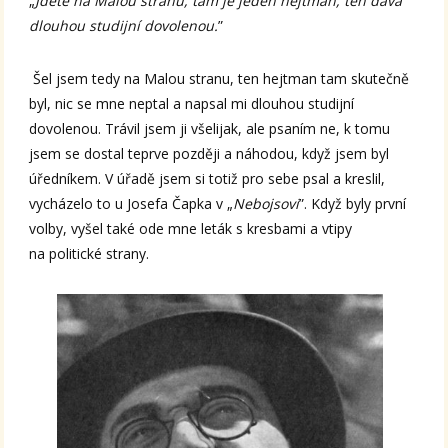
„
Jděte na Malou stranu, tam je jeden hejtman, ten dává
dlouhou studijní dovolenou.
”
Šel jsem tedy na Malou stranu, ten hejtman tam skutečně
byl, nic se mne neptal a napsal mi dlouhou studijní
dovolenou. Trávil jsem ji všelijak, ale psaním ne, k tomu
jsem se dostal teprve později a náhodou, když jsem byl
úředníkem. V úřadě jsem si totiž pro sebe psal a kreslil,
vycházelo to u Josefa Čapka v „
Nebojsovi
”. Když byly první
volby, vyšel také ode mne leták s kresbami a vtipy
na politické strany.