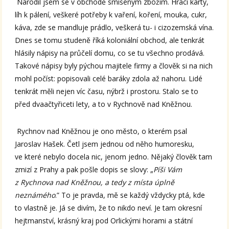
Narodil jsem se v obchodě smíšeným zbožím. Hrací karty,
líh k pálení, veškeré potřeby k vaření, koření, mouka, cukr,
káva, zde se mandluje prádlo, veškerá tu- i cizozemská vína.
Dnes se tomu studeně říká koloniální obchod, ale tenkrát
hlásily nápisy na průčelí domu, co se tu všechno prodává.
Takové nápisy byly pýchou majitele firmy a člověk si na nich
mohl počíst: popisovali celé baráky zdola až nahoru. Lidé
tenkrát měli nejen víc času, nýbrž i prostoru. Stalo se to
před dvaačtyřiceti lety, a to v Rychnově nad Kněžnou.
Rychnov nad Kněžnou je ono město, o kterém psal
Jaroslav Hašek. Četl jsem jednou od něho humoresku,
ve které nebylo docela nic, jenom jedno. Nějaký člověk tam
zmizí z Prahy a pak pošle dopis se slovy: „
Píši Vám
z Rychnova nad Kněžnou, a tedy z místa úplně
neznámého
.” To je pravda, mě se každý vždycky ptá, kde
to vlastně je. Já se divím, že to nikdo neví. Je tam okresní
hejtmanství, krásný kraj pod Orlickými horami a státní