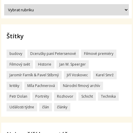
Štítky
budovy
Dcerušky paní Petersenové
Filmové premiéry
Filmový svět
Historie
Jan W. Speerger
Jaromír Farník & Pavel Stíbrný
Jiří Voskovec
Karel Smrž
kritiky
Míla Pachnerová
Národní flmový archív
Petr Dolan
Portréty
Rozhovor
Schicht
Technika
Události týdne
člán
články