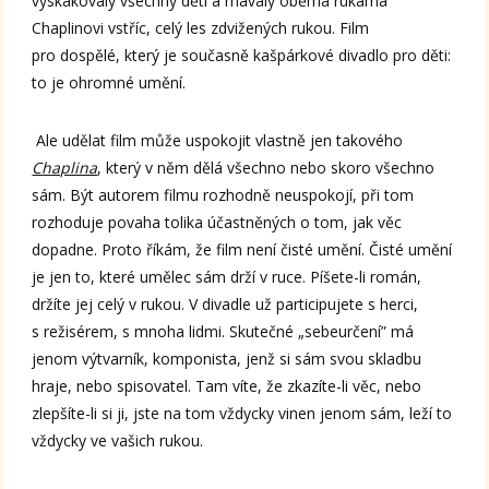
vyskakovaly všechny děti a mávaly oběma rukama
Chaplinovi vstříc, celý les zdvižených rukou. Film
pro dospělé, který je současně kašpárkové divadlo pro děti:
to je ohromné umění.
Ale udělat film může uspokojit vlastně jen takového
Chaplina
, který v něm dělá všechno nebo skoro všechno
sám. Být autorem filmu rozhodně neuspokojí, při tom
rozhoduje povaha tolika účastněných o tom, jak věc
dopadne. Proto říkám, že film není čisté umění. Čisté umění
je jen to, které umělec sám drží v ruce. Píšete-li román,
držíte jej celý v rukou. V divadle už participujete s herci,
s režisérem, s mnoha lidmi. Skutečné „sebeurčení” má
jenom výtvarník, komponista, jenž si sám svou skladbu
hraje, nebo spisovatel. Tam víte, že zkazíte-li věc, nebo
zlepšíte-li si ji, jste na tom vždycky vinen jenom sám, leží to
vždycky ve vašich rukou.