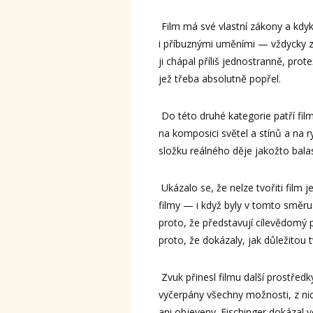
Film má své vlastní zákony a kdyk
i příbuznými uměními — vždycky z
ji chápal příliš jednostranně, pro
jež třeba absolutně popřel.
Do této druhé kategorie patří film
na komposici světel a stínů a na r
složku reálného děje jakožto balast
Ukázalo se, že nelze tvořiti film
filmy — i když byly v tomto smě
proto, že představují cílevědomý 
proto, že dokázaly, jak důležitou 
Zvuk přinesl filmu další prostředk
vyčerpány všechny možnosti, z nic
ani objeveny. Fischinger dokázal v