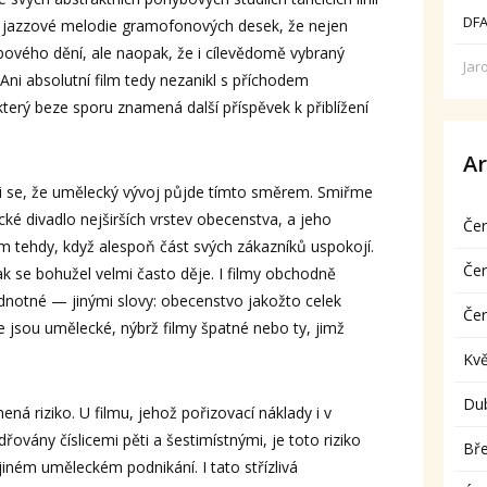
DFA
jazzové melodie gramofonových desek, že nejen
bového dění, ale naopak, že i cílevědomě vybraný
Jar
ni absolutní film tedy nezanikl s příchodem
který beze sporu znamená další příspěvek k přiblížení
Ar
i se, že umělecký vývoj půjde tímto směrem. Smiřme
ické divadlo nejširších vrstev obecenstva, a jeho
Če
m tehdy, když alespoň část svých zákazníků uspokojí.
Če
ak se bohužel velmi často děje. I filmy obchodně
notné — jinými slovy: obecenstvo jakožto celek
Če
 jsou umělecké, nýbrž filmy špatné nebo ty, jimž
Kv
Du
 riziko. U filmu, jehož pořizovací náklady i v
ovány číslicemi pěti a šestimístnými, je toto riziko
Bř
jiném uměleckém podnikání. I tato střízlivá