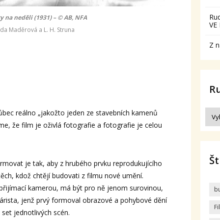
Ru
y na neděli (1931) – © AB, NFA
VE
da Maděrová a L. H. Struna
Z n
R
 vůbec reálno „jakožto jeden ze stavebních kamenů
 že film je oživlá fotografie a fotografie je celou
Št
rmovat je tak, aby z hrubého prvku reprodukujícího
těch, kdož chtějí budovati z filmu nové umění.
přijímací kamerou, má být pro ně jenom surovinou,
b
árista, jenž prvý formoval obrazové a pohybové dění
F
set jednotlivých scén.