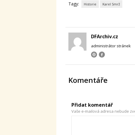
Tagy:
Historie
Karel Smrž
DFArchiv.cz
administrátor stránek
Komentáře
Přidat komentář
Vaše e-mailová adresa nebude zv