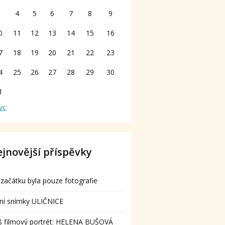
3
4
5
6
7
8
9
0
11
12
13
14
15
16
7
18
19
20
21
22
23
4
25
26
27
28
29
30
1
vc
jnovější příspěvky
začátku byla pouze fotografie
ní snímky ULIČNICE
š filmový portrét: HELENA BUŠOVÁ