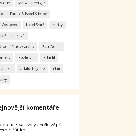
storie
Jan W. Speerger
romír Farník & Pavel Stíbrný
ří Voskovec
Karel Smrž
kritiky
íla Pachnerová
árodní flmový archív
Petr Dolan
rtréty
Rozhovor
Schicht
echnika
Události týdne
člán
ánky
jnovější komentáře
dra
:
3.10.1934 – Anny Onráková píše
vých začátcích