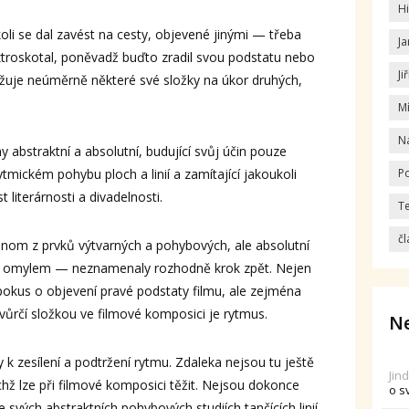
Hi
oli se dal zavést na cesty, objevené jinými — třeba
Ja
troskotal, poněvadž buďto zradil svou podstatu nebo
Ji
težuje neúměrně některé své složky na úkor druhých,
M
N
y abstraktní a absolutní, budující svůj účin pouze
ytmickém pohybu ploch a linií a zamítající jakoukoli
Po
 literárnosti a divadelnosti.
T
čl
 jenom z prvků výtvarných a pohybových, ale absolutní
ru omylem — neznamenaly rozhodně krok zpět. Nejen
pokus o objevení pravé podstaty filmu, ale zejména
tvůrčí složkou ve filmové komposici je rytmus.
Ne
y k zesílení a podtržení rytmu. Zdaleka nejsou tu ještě
Jin
hž lze při filmové komposici těžit. Nejsou dokonce
o s
e svých abstraktních pohybových studiích tančících linií