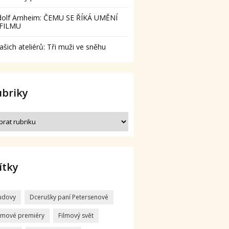
dolf Arnheim: ČEMU SE ŘÍKÁ UMĚNÍ
 FILMU
ašich ateliérů: Tři muži ve sněhu
ubriky
ítky
udovy
Dcerušky paní Petersenové
ilmové premiéry
Filmový svět