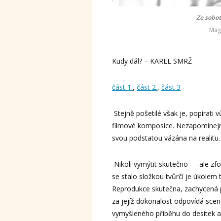
Ze sobot
Mag
Kudy dál? – KAREL SMRŽ
část 1.
,
část 2.
,
část 3
Stejně pošetilé však je, popírati
filmové komposice. Nezapomínejme,
svou podstatou vázána na realitu.
Nikoli vymýtit skutečno — ale zfo
se stalo složkou tvůrčí je úkolem 
Reprodukce skutečna, zachycená 
za jejíž dokonalost odpovídá scen
vymyšleného příběhu do desítek a 