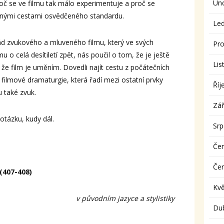
Ún
roč se ve filmu tak málo experimentuje a proč se
čnými cestami osvědčeného standardu.
Le
ád zvukového a mluveného filmu, který ve svých
Pro
mu o celá desítiletí zpět, nás poučil o tom, že je ještě
Lis
t, že film je uměním. Dovedli najít cestu z počátečních
 filmové dramaturgie, která řadí mezi ostatní prvky
Říj
 také zvuk.
Zář
otázku, kudy dál.
Sr
Če
Če
(407-408)
Kv
v původním jazyce a stylistiky
Du