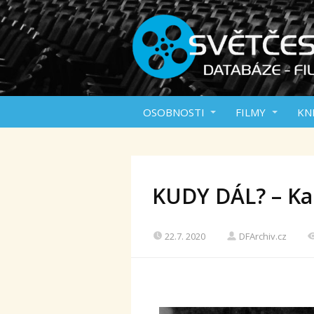
OSOBNOSTI
FILMY
KN
KUDY DÁL? – Kar
22.7. 2020
DFArchiv.cz