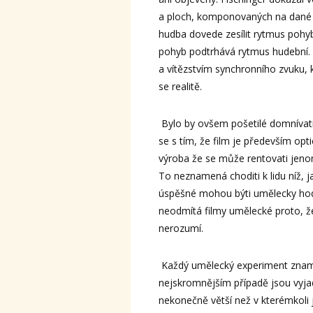
a ploch, komponovaných na dané 
hudba dovede zesílit rytmus pohy
pohyb podtrhává rytmus hudební. A
a vítězstvím synchronního zvuku, 
se realitě.
Bylo by ovšem pošetilé domnívat
se s tím, že film je především opt
výroba že se může rentovati jeno
To neznamená choditi k lidu níž, j
úspěšné mohou býti umělecky hod
neodmítá filmy umělecké proto, že
nerozumí.
Každý umělecký experiment znamená
nejskromnějším případě jsou vyjadř
nekonečně větší než v kterémkoli 