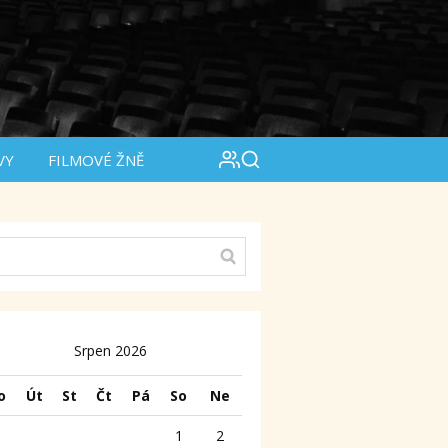
VY
FILMOVÉ ŽNĚ
Srpen 2026
o
Út
St
Čt
Pá
So
Ne
1
2