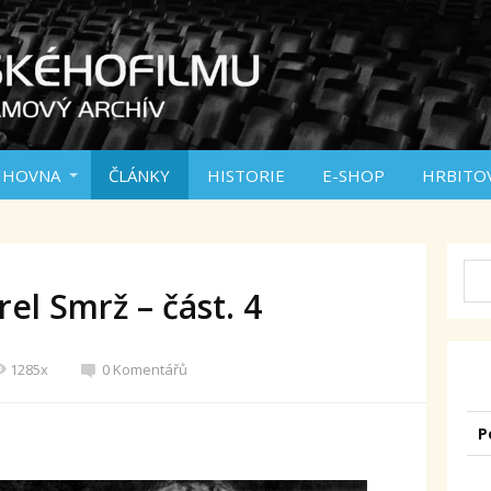
IHOVNA
ČLÁNKY
HISTORIE
E-SHOP
HRBITO
el Smrž – část. 4
1285x
0 Komentářů
P