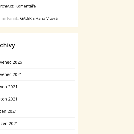
rchiv.cz
:
Komentáře
omír Farník
:
GALERIE Hana Vítová
chivy
rvenec 2026
rvenec 2021
rven 2021
ěten 2021
ben 2021
ezen 2021