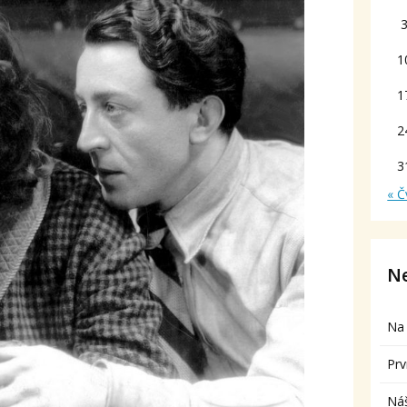
1
1
2
3
« Č
Ne
Na 
Prv
Ná