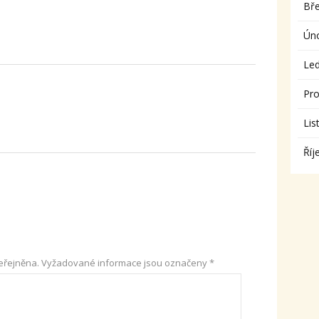
Bř
Ún
Le
Pro
Lis
Říj
eřejněna.
Vyžadované informace jsou označeny
*