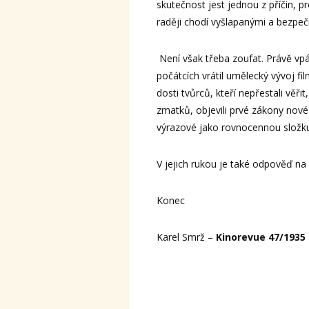
skutečnost jest jednou z příčin, p
raději chodí vyšlapanými a bezpe
Není však třeba zoufat. Právě vp
počátcích vrátil umělecký vývoj fil
dosti tvůrců, kteří nepřestali věři
zmatků, objevili prvé zákony nové
výrazové jako rovnocennou složku
V jejich rukou je také odpověď na 
Konec
Karel Smrž –
Kinorevue 47/1935 