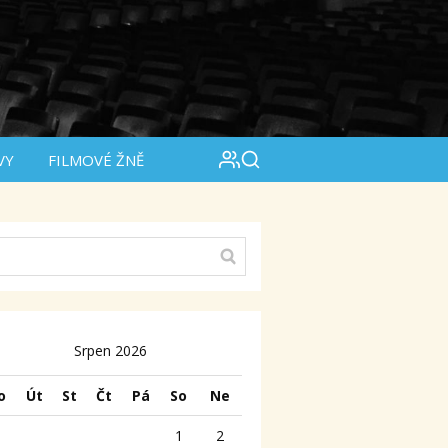
VY
FILMOVÉ ŽNĚ
Srpen 2026
o
Út
St
Čt
Pá
So
Ne
1
2