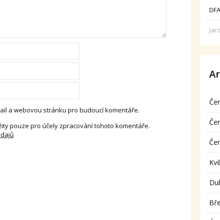
DFA
Jar
Ar
Če
-mail a webovou stránku pro budoucí komentáře.
Če
ity pouze pro účely zpracování tohoto komentáře.
údajů
Če
Kv
Du
Bř