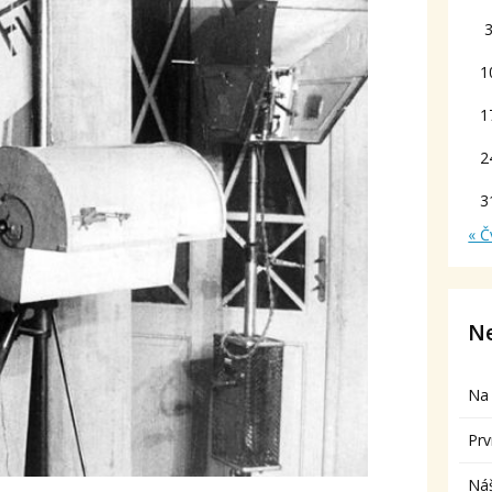
1
1
2
3
« Č
Ne
Na 
Prv
Ná