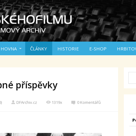
IHOVNA
ČLÁNKY
HISTORIE
E-SHOP
HRBITO
bné příspěvky
0)
DFArchiv.cz
1319x
0 Komentářů
P