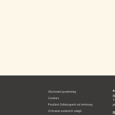
A
Obchodní podmínky
J
Cookies
T
Poučení Odstoupení od smlouvy
j
Ochrana osobních údajů
H