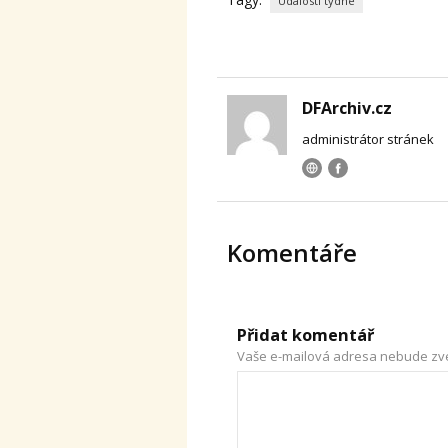
Události týdne
DFArchiv.cz
administrátor stránek
Komentáře
Přidat komentář
Vaše e-mailová adresa nebude zv