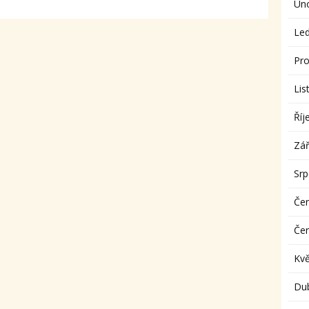
Ún
Le
Pro
Lis
Říj
Zář
Sr
Če
Če
Kv
Du