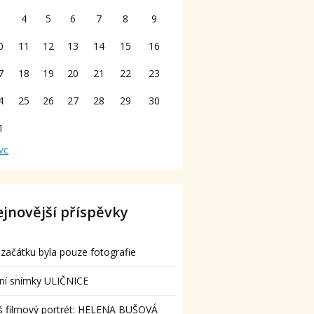
3
4
5
6
7
8
9
0
11
12
13
14
15
16
7
18
19
20
21
22
23
4
25
26
27
28
29
30
1
vc
jnovější příspěvky
začátku byla pouze fotografie
ní snímky ULIČNICE
š filmový portrét: HELENA BUŠOVÁ