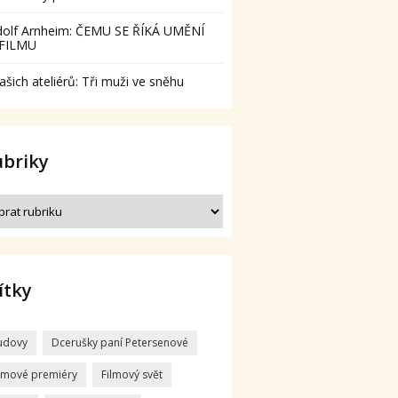
dolf Arnheim: ČEMU SE ŘÍKÁ UMĚNÍ
 FILMU
ašich ateliérů: Tři muži ve sněhu
ubriky
ítky
udovy
Dcerušky paní Petersenové
ilmové premiéry
Filmový svět