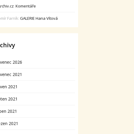
rchiv.cz
:
Komentáře
omír Farník
:
GALERIE Hana Vítová
chivy
rvenec 2026
rvenec 2021
rven 2021
ěten 2021
ben 2021
ezen 2021