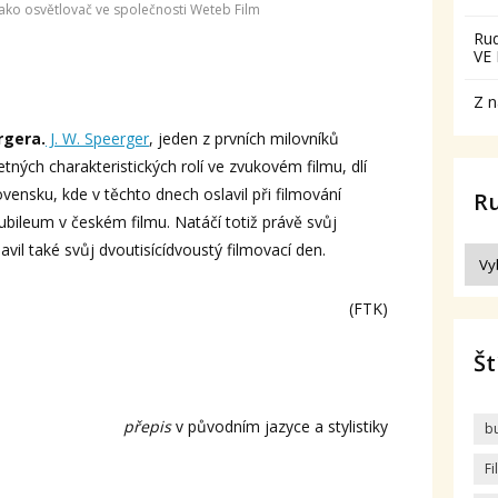
jako osvětlovač ve společnosti Weteb Film
Ru
VE
Z n
rgera.
J. W. Speerger
, jeden z prvních milovníků
ných charakteristických rolí ve zvukovém filmu, dlí
vensku, kde v těchto dnech oslavil při filmování
R
bileum v českém filmu. Natáčí totiž právě svůj
avil také svůj dvoutisícídvoustý filmovací den.
(FTK)
Št
přepis
v původním jazyce a stylistiky
b
F