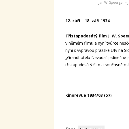
Jan W. Speerger – 
12. září – 18. září 1934
Třistapadesátý film J. W. Spee
v němém filmu a nyní tvůrce nesčet
nyní s výpravou pražské Ufy na Slo
„Grandhotelu Nevada“ jedinečné ju
třistapadesátý film a současně osl
Kinorevue 1934/03 (57)
Tagy: