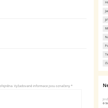
Hi
Ja
Ji
M
N
Po
T
čl
Ne
eřejněna.
Vyžadované informace jsou označeny
*
Jin
o s