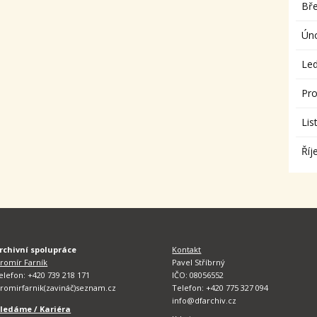
Bř
Ún
Le
Pro
Lis
Říj
rchivní spolupráce
Kontakt
aromír Farník
Pavel Stříbrný
elefon: +420 739 218 171
IČO: 08056552
aromirfarnik(zavináč)seznam.cz
Telefon: +420 775 327 094
info@dfarchiv.cz
ledáme / Kariéra