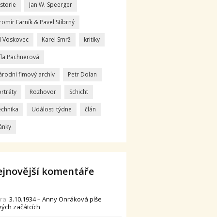
storie
Jan W. Speerger
romír Farník & Pavel Stíbrný
ří Voskovec
Karel Smrž
kritiky
íla Pachnerová
árodní flmový archív
Petr Dolan
rtréty
Rozhovor
Schicht
echnika
Události týdne
člán
ánky
jnovější komentáře
dra
:
3.10.1934 – Anny Onráková píše
vých začátcích