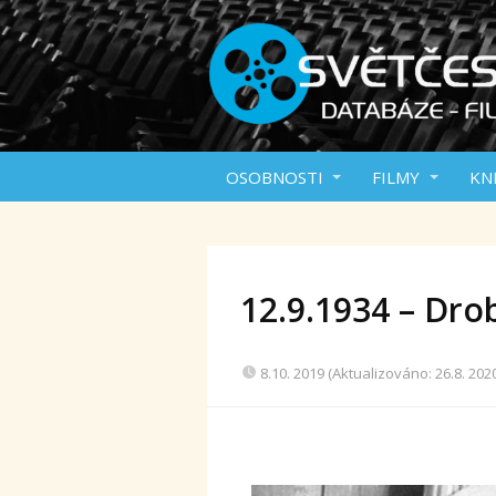
OSOBNOSTI
FILMY
KN
12.9.1934 – Dro
8.10. 2019 (Aktualizováno: 26.8. 202