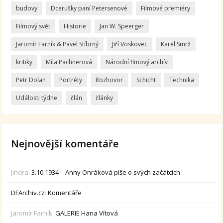
budovy
Dcerušky paní Petersenové
Filmové premiéry
Filmový svět
Historie
Jan W. Speerger
Jaromír Farník & Pavel Stíbrný
Jiří Voskovec
Karel Smrž
kritiky
Míla Pachnerová
Národní flmový archív
Petr Dolan
Portréty
Rozhovor
Schicht
Technika
Události týdne
člán
články
Nejnovější komentáře
Jindra
:
3.10.1934 – Anny Onráková píše o svých začátcích
DFArchiv.cz
:
Komentáře
Jaromír Farník
:
GALERIE Hana Vítová