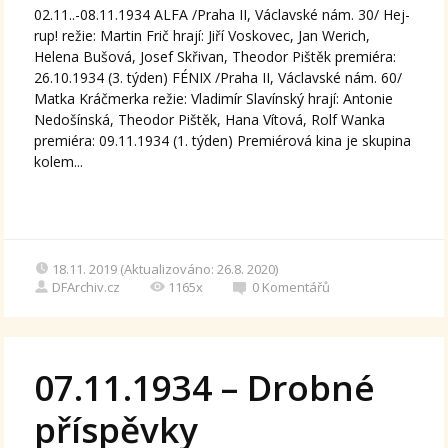
02.11..-08.11.1934 ALFA /Praha II, Václavské nám. 30/ Hej-
rup! režie: Martin Frič hrají: Jiří Voskovec, Jan Werich,
Helena Bušová, Josef Skřivan, Theodor Pištěk premiéra:
26.10.1934 (3. týden) FÉNIX /Praha II, Václavské nám. 60/
Matka Kráčmerka režie: Vladimír Slavínský hrají: Antonie
Nedošínská, Theodor Pištěk, Hana Vítová, Rolf Wanka
premiéra: 09.11.1934 (1. týden) Premiérová kina je skupina
kolem...
18.11. 2019 (Aktualizováno: 26.8. 2020)
DFArchiv.cz
1165x
0
Komentářů
07.11.1934 – Drobné
příspěvky