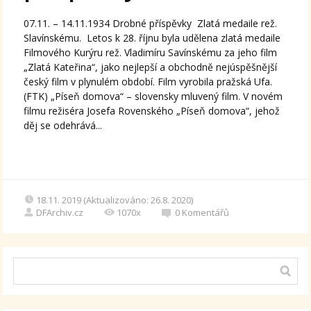
07.11. – 14.11.1934 Drobné příspěvky Zlatá medaile rež.
Slavínskému. Letos k 28. říjnu byla udělena zlatá medaile
Filmového Kurýru rež. Vladimíru Savínskému za jeho film
„Zlatá Kateřina“, jako nejlepší a obchodně nejúspěšnější
český film v plynulém období. Film vyrobila pražská Ufa.
(FTK) „Píseň domova“ – slovensky mluvený film. V novém
filmu režiséra Josefa Rovenského „Píseň domova“, jehož
děj se odehrává...
18.11. 2019 (Aktualizováno: 26.8. 2020)
DFArchiv.cz
1070x
0
Komentářů