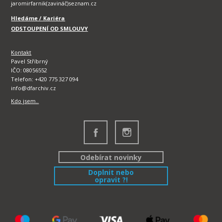
jaromirfarnik(zavináč)seznam.cz
Hledáme / Kariéra
ODSTOUPENÍ OD SMLOUVY
Kontakt
Pavel Stříbrný
IČO: 08056552
Telefon: +420 775 327 094
info@dfarchiv.cz
Kdo jsem..
Odebírat novinky
Doplnit nebo
opravit ?!