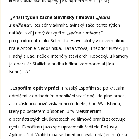
která slavila své úspěchy již v němém filmu.“ (
FTK
)
„Příští týden začne Slavínský filmovat „
Jedna
z milionu
“.
Režisér Vladimír Slavínský začal tento týden
natáčet svůj nový český film „
Jedna z milionu
“
pro producenta Julia Schmitta. Hlavní úlohy v novém filmu
hraje Antonie Nedošínská, Hana Vítová, Theodor Pištěk, Jiří
Plachý a Lad. Pešek. Interiéry staví arch. Kopecký, u kamery
je operatér Stallich a hudba k filmu komponoval Jára
Beneš.“ (
P
)
„Espofilm opět v práci.
Pražský Espofilm se po kratším
odmlčení v obchodním podnikání vrací opět do plné práce,
a to zásluhou nově získaného ředitele Jiřího Waldsteina,
který po pětiletém působení u fy Meissnerfilm
a patnáctiletých zkušenostech ve filmové branži zakotvuje
nyní u Espofilmu jako spolupracovník ředitele Pošusty.
Agilnost řed. Waldsteina se ihned projevila ohlášením české