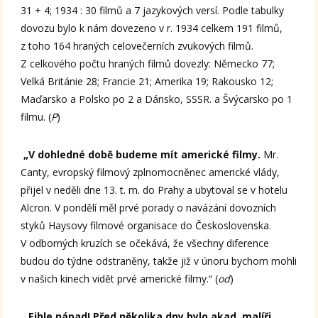
31 + 4; 1934 : 30 filmů a 7 jazykových versí. Podle tabulky
dovozu bylo k nám dovezeno v r. 1934 celkem 191 filmů,
z toho 164 hraných celovečerních zvukových filmů.
Z celkového počtu hraných filmů dovezly: Německo 77;
Velká Británie 28; Francie 21; Amerika 19; Rakousko 12;
Maďarsko a Polsko po 2 a Dánsko, SSSR. a Švýcarsko po 1
filmu. (
P
)
„V dohledné době budeme mít americké filmy.
Mr.
Canty, evropský filmový zplnomocněnec americké vlády,
přijel v neděli dne 13. t. m. do Prahy a ubytoval se v hotelu
Alcron. V pondělí měl prvé porady o navázání dovozních
styků Haysovy filmové organisace do Československa.
V odborných kruzích se očekává, že všechny diference
budou do týdne odstraněny, takže již v únoru bychom mohli
v našich kinech vidět prvé americké filmy.“ (
od
)
„Ejhle nápad! Před několika dny bylo akad. malíři