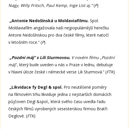
Nagy, Willy Fritsch, Paul Kemp, Inge List aj.“
(
P
)
„Antonie Nedošínská u Moldaviafilmu.
Spol.
Moldaviafilm angažovala naši nejpopulárnější herečku
Antonii Nedošínskou pro dva české filmy, které natočí
v letošním roce.“ (
P
)
„
Pozdní máj“ s Lili Sturmovou.
V novém filmu „Pozdní
máj
“, který bude uveden u nás v Praze v lednu, debutuje
v hlavní úloze české i německé verse Lili Sturmová.“ (
FTK
)
„Likvidace fy Degl & spol.
Pro neutěšené poměry
na filmovém trhu likviduje jedna z nejstarších domácích
půjčoven Degl &spol., která svého času uvedla řadu
českých filmů vyrobených sesesterskou firmou Bratři
Deglové. (
FTK
)