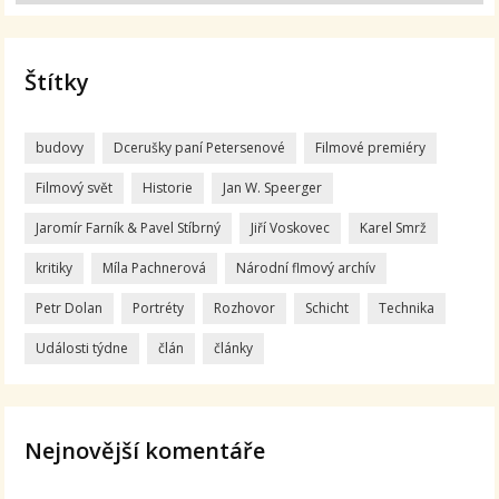
Štítky
budovy
Dcerušky paní Petersenové
Filmové premiéry
Filmový svět
Historie
Jan W. Speerger
Jaromír Farník & Pavel Stíbrný
Jiří Voskovec
Karel Smrž
kritiky
Míla Pachnerová
Národní flmový archív
Petr Dolan
Portréty
Rozhovor
Schicht
Technika
Události týdne
člán
články
Nejnovější komentáře