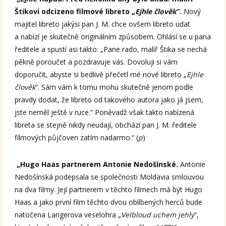
Štikovi odcizeno filmové libreto „
Ejhle člověk
“.
Nový
majitel libreto jakýsi pan J. M. chce ovšem libreto udat
a nabízí je skutečně originálním způsobem. Ohlásí se u pana
ředitele a spustí asi takto: „Pane rado, malíř Štika se nechá
pěkně poroučet a pozdravuje vás. Dovoluji si vám
doporučit, abyste si bedlivě přečetl mé nové libreto „
Ejhle
člověk
“. Sám vám k tomu mohu skutečně jenom podle
pravdy dodat, že libreto od takového autora jako já jsem,
jste neměl ještě v ruce.“ Poněvadž však takto nabízená
libreta se stejně nikdy neudají, obchází pan J. M. ředitele
filmových půjčoven zatím nadarmo.“ (
p
)
„Hugo Haas partnerem Antonie Nedošínské.
Antonie
Nedošínská podepsala se společnosti Moldavia smlouvou
na dva filmy. Její partnerem v těchto filmech má být Hugo
Haas a jako první film těchto dvou oblíbených herců bude
natočena Langerova veselohra „
Velbloud uchem jehly
“,