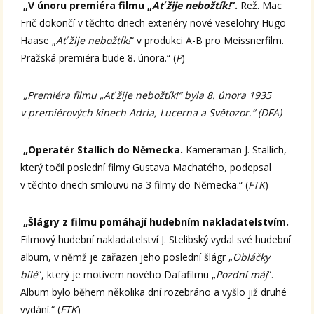
„V únoru premiéra filmu „
Ať žije nebožtík!
“.
Rež. Mac
Frič dokončí v těchto dnech exteriéry nové veselohry Hugo
Haase „
Ať žije nebožtík!
“ v produkci A-B pro Meissnerfilm.
Pražská premiéra bude 8. února.“ (
P
)
„Premiéra filmu „Ať žije nebožtík!“ byla 8. února 1935
v premiérových kinech Adria, Lucerna a Světozor.“ (DFA)
„Operatér Stallich do Německa.
Kameraman J. Stallich,
který točil poslední filmy Gustava Machatého, podepsal
v těchto dnech smlouvu na 3 filmy do Německa.“ (
FTK
)
„Šlágry z filmu pomáhají hudebním nakladatelstvím.
Filmový hudební nakladatelství J. Stelibský vydal své hudební
album, v němž je zařazen jeho poslední šlágr „
Obláčky
bílé
“, který je motivem nového Dafafilmu „
Pozdní máj
“.
Album bylo během několika dní rozebráno a vyšlo již druhé
vydání.“ (
FTK
)