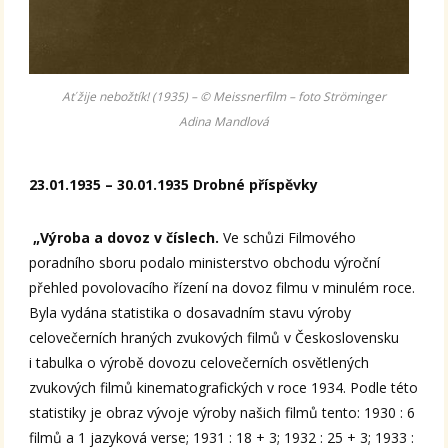
Ať žije nebožtík! (1935) – © Meissnerfilm – foto Ströminger
Adina Mandlová
23.01.1935 – 30.01.1935 Drobné příspěvky
„Výroba a dovoz v číslech.
Ve schůzi Filmového
poradního sboru podalo ministerstvo obchodu výroční
přehled povolovacího řízení na dovoz filmu v minulém roce.
Byla vydána statistika o dosavadním stavu výroby
celovečerních hraných zvukových filmů v Československu
i tabulka o výrobě dovozu celovečerních osvětlených
zvukových filmů kinematografických v roce 1934. Podle této
statistiky je obraz vývoje výroby našich filmů tento: 1930 : 6
filmů a 1 jazyková verse; 1931 : 18 + 3; 1932 : 25 + 3; 1933 :