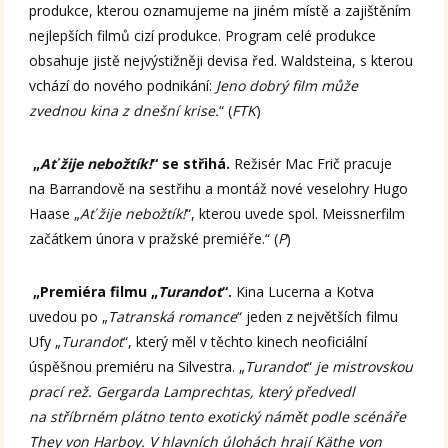
produkce, kterou oznamujeme na jiném místě a zajištěním
nejlepších filmů cizí produkce. Program celé produkce
obsahuje jistě nejvýstižněji devisa řed. Waldsteina, s kterou
vchází do nového podnikání:
Jeno dobrý film může
zvednou kina z dnešní krise.
“ (
FTK
)
„
Ať žije nebožtík!
“ se střihá.
Režisér Mac Frič pracuje
na Barrandově na sestřihu a montáž nové veselohry Hugo
Haase „
Ať žije nebožtík!
“, kterou uvede spol. Meissnerfilm
začátkem února v pražské premiéře.“ (
P
)
„Premiéra filmu „
Turandot
“.
Kina Lucerna a Kotva
uvedou po „
Tatranská romance
“ jeden z největších filmu
Ufy „
Turandot
“, který měl v těchto kinech neoficiální
úspěšnou premiéru na Silvestra. „
Turandot
“
je mistrovskou
prací rež. Gergarda Lamprechtas, který předvedl
na stříbrném plátno tento exotický námět podle scénáře
They von Harboy. V hlavních úlohách hrají Käthe von