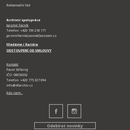
Reklamační řád
Archivní spolupráce
Jaromír Farník
Telefon: +420 739 218 171
jaromirfarnik(zavináč)seznam.cz
Hledáme / Kariéra
ODSTOUPENÍ OD SMLOUVY
Kontakt
Pavel Stříbrný
IČO: 08056552
Telefon: +420 775 327 094
info@dfarchiv.cz
Kdo jsem..
Odebírat novinky