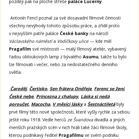
později pak na ploché střeše
paláce Lucerny
.
Antonín Fencl poznal za své dosavadní filmové činnosti
všechny nevýhody tohoto způsobu práce, a zřídil proto
v nejvyšším patře paláce
České banky
na nároží
Václavského náměstí
a
Vodičkovy ulice
— kde měl
Pragafilm
své místnosti — malý filmový ateliér, vybavený
řadou obloukových lamp z bývalého
Asumu
, takže tu bylo
lze filmovati i večer, nebo za nedostatečného denního
světla.
Čaroděj
,
Čertisko
,
Sen frátera Ondřeje
,
Ferenc se žení
,
České nebe
,
Princezna z chalupy
,
Láska si nedá
poroučet
,
Macocha
,
V měsíci lásky
a
Šestnáctiletá
byly
prvé filmy této nové společnosti, které vyšly rychle za sebou
ještě roku 1918. Vedle herců
ze Švandova
divadla a jiných
menších pražských scén v nich hráli také žáci filmové školy,
kterou podnikavý ředitel
Pragafilmu
ve svém podniku