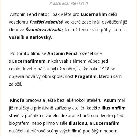
Pražští adamité (1917)
Antonín Fencl natočil pak v létě pro
Lucernafilm
delší
veselohru
Pražští adamité
, ve které zase hráli osvědčení již
členové
Švandova divadla
, k nimž tentokráte přibyli komici
Vošalík a Karlovský
.
Po tomto filmu se
Antonín Fencl
rozešel sice
s
Lucernafilmem
, nikoli však s filmem vůbec. Jed
celuloidového pásku byl už v něm, takže roku 1918 se
objevila nová výrobní společnost
Pragafilm
, kterou sám
založil.
Kinofa
pracovala ještě bez jakéhokoli ateliéru.
Asum
měl
již maličký a primitivně zařízený ateliér, kdežto
Illusionfilm
stavěl z počátku divadelní dekorace buďto na dvorku před
biografem, nebo přímo v sále
Illusionu
, a
Lucernafilm
natáčel interiérové scény svých filmů pod širým nebem,