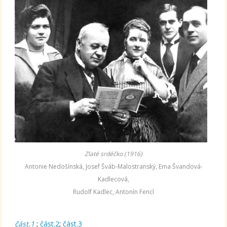
Zlaté srdéčko (1916)
Antonie Nedošínská, Josef Šváb-Malostranský, Ema Švandová-
Kadlecová,
Rudolf Kadlec, Antonín Fencl
část.1
;
část.2
;
část.3