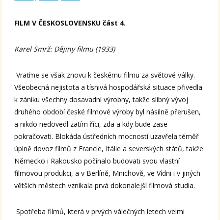
FILM V ČESKOSLOVENSKU část 4.
Karel Smrž: Dějiny filmu (1933)
Vraťme se však znovu k českému filmu za světové války.
Všeobecná nejistota a tísnivá hospodářská situace přivedla
k zániku všechny dosavadní výrobny, takže slibný vývoj
druhého období české filmové výroby byl násilně přerušen,
a nikdo nedovedl zatím říci, zda a kdy bude zase
pokračovati. Blokáda ústředních mocností uzavřela téměř
úplně dovoz filmů z Francie, Itálie a severských států, takže
Německo i Rakousko počínalo budovati svou vlastní
filmovou produkci, a v Berlíně, Mnichově, ve Vídni i v jiných
větších městech vznikala prvá dokonalejší filmová studia.
Spotřeba filmů, která v prvých válečných letech velmi