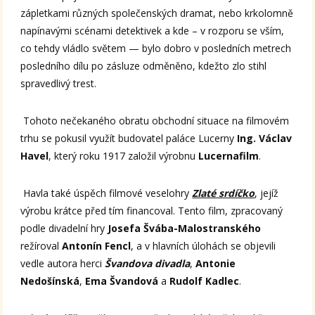
zápletkami různých společenských dramat, nebo krkolomně
napínavými scénami detektivek a kde – v rozporu se vším,
co tehdy vládlo světem — bylo dobro v posledních metrech
posledního dílu po zásluze odměněno, kdežto zlo stihl
spravedlivý trest.
Tohoto nečekaného obratu obchodní situace na filmovém
trhu se pokusil využít budovatel paláce Lucerny
Ing. Václav
Havel
, který roku 1917 založil výrobnu
Lucernafilm
.
Havla také úspěch filmové veselohry
Zlaté srdíčko
, jejíž
výrobu krátce před tím financoval. Tento film, zpracovaný
podle divadelní hry
Josefa Švába-Malostranského
režíroval
Antonín Fencl
, a v hlavních úlohách se objevili
vedle autora herci
Švandova divadla
,
Antonie
Nedošínská
,
Ema Švandová
a
Rudolf Kadlec
.