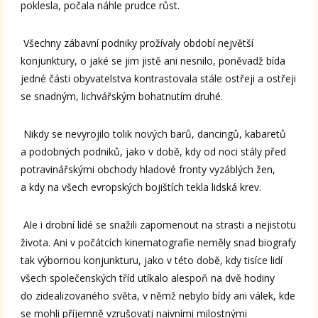
poklesla, počala náhle prudce růst.
Všechny zábavní podniky prožívaly období největší
konjunktury, o jaké se jim jistě ani nesnilo, poněvadž bída
jedné části obyvatelstva kontrastovala stále ostřeji a ostřeji
se snadným, lichvářským bohatnutím druhé.
Nikdy se nevyrojilo tolik nových barů, dancingů, kabaretů
a podobných podniků, jako v době, kdy od noci stály před
potravinářskými obchody hladové fronty vyzáblých žen,
a kdy na všech evropských bojištích tekla lidská krev.
Ale i drobní lidé se snažili zapomenout na strasti a nejistotu
života. Ani v počátcích kinematografie neměly snad biografy
tak výbornou konjunkturu, jako v této době, kdy tisíce lidí
všech společenských tříd utíkalo alespoň na dvě hodiny
do zidealizovaného světa, v němž nebylo bídy ani válek, kde
se mohli příjemně vzrušovati naivními milostnými