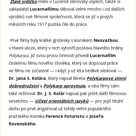
Zlaté srdíčko
mělo v Lucerně obrovský úspěch, takže si
zakladatel
Lucernafilmu
sliboval velmi mnoho i od dalších
výrobků své filmové společnosti, která se již v prvých
měsících roku 1917 pustila čile do práce.
Prvé filmy byly krátké grotesky s komikem
Nesvatbou
v hlavní úloze, který v nich vytvořil postavu hlavního hrdiny
Polykarpa
. Již svou prvou činností přivedl
Lucernafilm
českému filmu nového člověka, který se doposud práce
ve filmu ne zúčastnil — i když ji už léta bedlivě sledoval —
Dr. Jana S. Kolára
, který napsal libreta
Polykarpovo zimní
dobrodružství
a
Polykarp aprovisuie
, a oba filmy sám
také režíroval.
Dr. J. S. Kolár
napsal pak ještě další filmovou
veselohru —
Učitel orientálních jazyků
— pro jejíž titulní
úlohu po prvé angažoval už tehdy velmi populárního
pražského komika
Ference Futuristu
a
Josefa
Rovenského
.