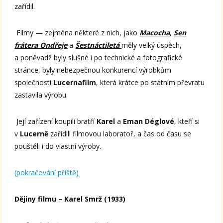
zařídil.
Filmy — zejména některé z nich, jako
Macocha
,
Sen
frátera Ondřeje
a
Šestnáctiletá
měly velký úspěch,
a poněvadž byly slušné i po technické a fotografické
stránce, byly nebezpečnou konkurencí výrobkům
společnosti
Lucernafilm
, která krátce po státním převratu
zastavila výrobu.
Její zařízení koupili bratří
Karel
a
Eman Déglové
, kteří si
v
Lucerně
zařídili filmovou laboratoř, a čas od času se
pouštěli i do vlastní výroby.
(pokračování příště)
Dějiny filmu – Karel Smrž (1933)