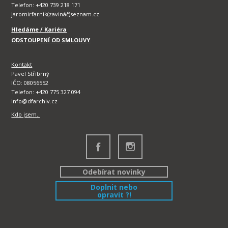
Telefon: +420 739 218 171
jaromirfarnik(zavináč)seznam.cz
Hledáme / Kariéra
ODSTOUPENÍ OD SMLOUVY
Kontakt
Pavel Stříbrný
IČO: 08056552
Telefon: +420 775 327 094
info@dfarchiv.cz
Kdo jsem..
Odebírat novinky
Doplnit nebo
opravit ?!