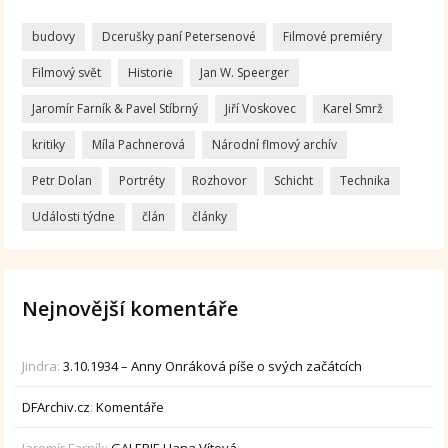
budovy
Dcerušky paní Petersenové
Filmové premiéry
Filmový svět
Historie
Jan W. Speerger
Jaromír Farník & Pavel Stíbrný
Jiří Voskovec
Karel Smrž
kritiky
Míla Pachnerová
Národní flmový archív
Petr Dolan
Portréty
Rozhovor
Schicht
Technika
Události týdne
člán
články
Nejnovější komentáře
Jindra
:
3.10.1934 – Anny Onráková píše o svých začátcích
DFArchiv.cz
:
Komentáře