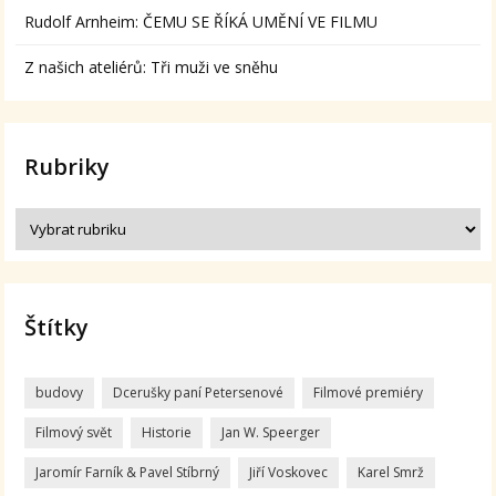
Rudolf Arnheim: ČEMU SE ŘÍKÁ UMĚNÍ VE FILMU
Z našich ateliérů: Tři muži ve sněhu
Rubriky
Štítky
budovy
Dcerušky paní Petersenové
Filmové premiéry
Filmový svět
Historie
Jan W. Speerger
Jaromír Farník & Pavel Stíbrný
Jiří Voskovec
Karel Smrž