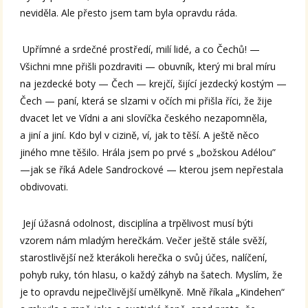
neviděla. Ale přesto jsem tam byla opravdu ráda.
Upřímné a srdečné prostředí, milí lidé, a co Čechů! —
Všichni mne přišli pozdraviti — obuvník, který mi bral míru
na jezdecké boty — Čech — krejčí, šijící jezdecký kostým —
Čech — paní, která se slzami v očích mi přišla říci, že žije
dvacet let ve Vídni a ani slovíčka českého nezapomněla,
a jiní a jiní. Kdo byl v cizině, ví, jak to těší. A ještě něco
jiného mne těšilo. Hrála jsem po prvé s „božskou Adélou”
—jak se říká Adele Sandrockové — kterou jsem nepřestala
obdivovati.
Její úžasná odolnost, disciplína a trpělivost musí býti
vzorem nám mladým herečkám. Večer ještě stále svěží,
starostlivější než kterákoli herečka o svůj účes, nalíčení,
pohyb ruky, tón hlasu, o každý záhyb na šatech. Myslím, že
je to opravdu nejpečlivější umělkyně. Mně říkala „Kindehen“