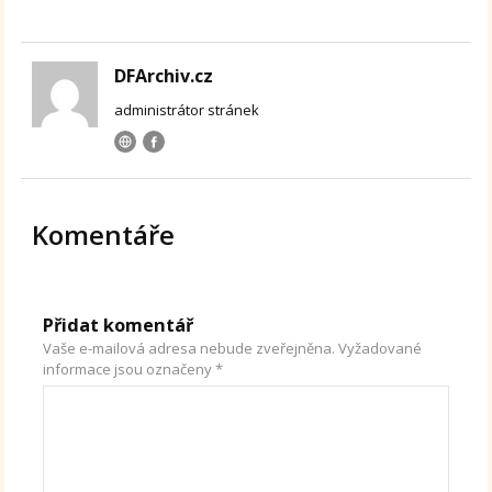
DFArchiv.cz
administrátor stránek
Komentáře
Přidat komentář
Vaše e-mailová adresa nebude zveřejněna.
Vyžadované
informace jsou označeny
*