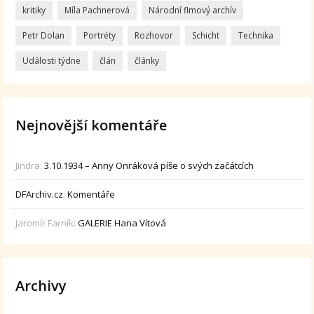
kritiky
Míla Pachnerová
Národní flmový archív
Petr Dolan
Portréty
Rozhovor
Schicht
Technika
Události týdne
člán
články
Nejnovější komentáře
Jindra
:
3.10.1934 – Anny Onráková píše o svých začátcích
DFArchiv.cz
:
Komentáře
Jaromír Farník
:
GALERIE Hana Vítová
Archivy