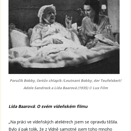
Poručík Bobby, čertův chlapík /Leutnant Bobby, der Teufelskerl/
Adele Sandrock a Lída Baarová (1935) © Lux Film
Lída Baarová
:
O svém vídeňském filmu
„Na práci ve vídeňských ateliérech jsem se opravdu těšila.
Bylo jí pak tolik, že z Vídně samotné jsem toho mnoho