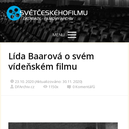
MENU
Lída Baarová o svém
vídeňském filmu
23.10. 2020 (Aktualizováno: 30.11. 2020)
DFArchiv.cz
1150x
0 Komentářů