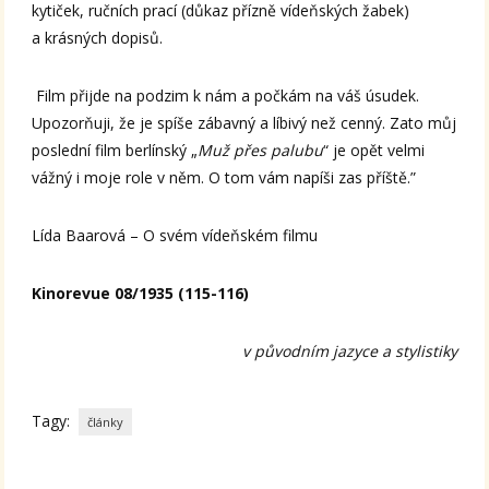
kytiček, ručních prací (důkaz přízně vídeňských žabek)
a krásných dopisů.
Film přijde na podzim k nám a počkám na váš úsudek.
Upozorňuji, že je spíše zábavný a líbivý než cenný. Zato můj
poslední film berlínský „
Muž přes palubu
“ je opět velmi
vážný i moje role v něm. O tom vám napíši zas příště.”
Lída Baarová – O svém vídeňském filmu
Kinorevue 08/1935 (115-116)
v původním jazyce a stylistiky
Tagy:
články