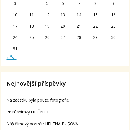
3
4
5
6
7
8
9
10
11
12
13
14
15
16
17
18
19
20
21
22
23
24
25
26
27
28
29
30
31
« Čvc
Nejnovější příspěvky
Na začátku byla pouze fotografie
První snímky ULIČNICE
Náš filmový portrét: HELENA BUŠOVÁ