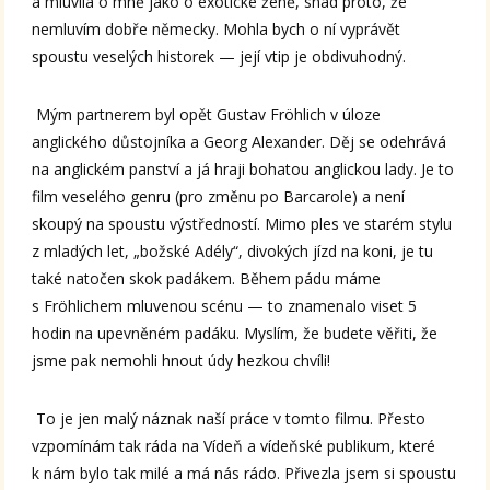
a mluvila o mně jako o exotické ženě, snad proto, že
nemluvím dobře německy. Mohla bych o ní vyprávět
spoustu veselých historek — její vtip je obdivuhodný.
Mým partnerem byl opět Gustav Fröhlich v úloze
anglického důstojníka a Georg Alexander. Děj se odehrává
na anglickém panství a já hraji bohatou anglickou lady. Je to
film veselého genru (pro změnu po Barcarole) a není
skoupý na spoustu výstředností. Mimo ples ve starém stylu
z mladých let, „božské Adély“, divokých jízd na koni, je tu
také natočen skok padákem. Během pádu máme
s Fröhlichem mluvenou scénu — to znamenalo viset 5
hodin na upevněném padáku. Myslím, že budete věřiti, že
jsme pak nemohli hnout údy hezkou chvíli!
To je jen malý náznak naší práce v tomto filmu. Přesto
vzpomínám tak ráda na Vídeň a vídeňské publikum, které
k nám bylo tak milé a má nás rádo. Přivezla jsem si spoustu