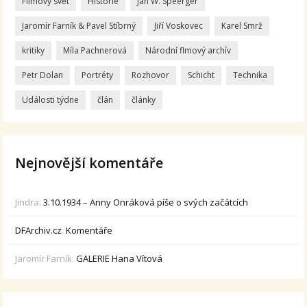
Filmový svět
Historie
Jan W. Speerger
Jaromír Farník & Pavel Stíbrný
Jiří Voskovec
Karel Smrž
kritiky
Míla Pachnerová
Národní flmový archív
Petr Dolan
Portréty
Rozhovor
Schicht
Technika
Události týdne
člán
články
Nejnovější komentáře
Jindra
:
3.10.1934 – Anny Onráková píše o svých začátcích
DFArchiv.cz
:
Komentáře
Jaromír Farník
:
GALERIE Hana Vítová