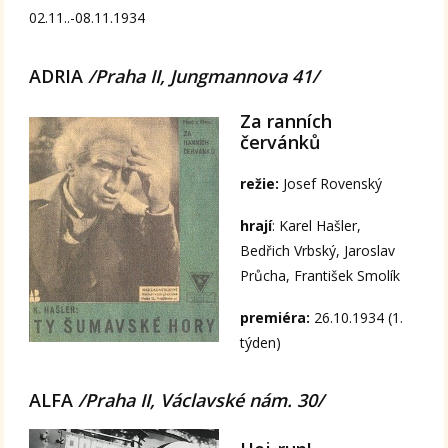
02.11..-08.11.1934
ADRIA
/Praha II, Jungmannova 41/
Za ranních
červánků
režie:
Josef Rovenský
hrají
: Karel Hašler,
Bedřich Vrbský, Jaroslav
Průcha, František Smolík
premiéra:
26.10.1934 (1.
týden)
ALFA
/Praha II, Václavské nám. 30/