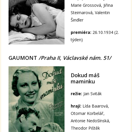
Marie Grossová, Jiřina
Steimarová, Valentin
Šindler
premiéra:
26.10.1934 (2.
týden)
GAUMONT
/Praha II, Václavské nám. 51/
Dokud máš
maminku
režie:
Jan Sviták
hrají:
Lída Baarová,
Otomar Korbelář,
Antonie Nedošínská,
Theodor Pištěk