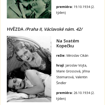
premiéra:
19.10.1934 (2.
týden)
HVĚZDA
/Praha II, Václavské nám. 42/
Na Svatém
Kopečku
režie:
Miroslav Cikán
hrají
: Jaroslav Vojta,
Marie Grossová, Jiřina
Steimarová, Valentin
Šindler
premiéra:
26.10.1934 (2.
týden)