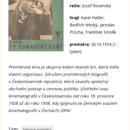
režie:
Josef Rovenský
hrají
: Karel Hašler,
Bedřich Vrbský, Jaroslav
Průcha, František Smolík
premiéra:
26.10.1934 (1.
týden)
Premiérová kina je skupina kolem dvaceti kin, která měla
vlastní organizaci, Sdružení premiérových biografů
v Československé republice, která zavedla společný
obchodní postup a cenovou politiku. (Ústřední svaz
kinematografů v Československu (od roku 18. prosince
1928 až do roku 1938, kdy splynulo se Zemským svazem
kinematografů v Čechách) /DFA/
Tagy:
Filmové premiéry