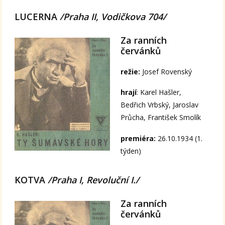
LUCERNA
/Praha II, Vodičkova 704/
Za ranních
červánků
režie:
Josef Rovenský
hrají
: Karel Hašler,
Bedřich Vrbský, Jaroslav
Průcha, František Smolík
premiéra:
26.10.1934 (1.
týden)
KOTVA
/Praha I, Revoluční I./
Za ranních
červánků