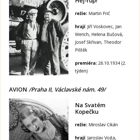
Hej-rup!
režie:
Martin Frič
hrají
: Jiří Voskovec, Jan
Werich, Helena Bušová,
Josef Skřivan, Theodor
Pištěk
premiéra:
26.10.1934 (2.
týden)
AVION
/Praha II, Václavské nám. 49/
Na Svatém
Kopečku
režie:
Miroslav Cikán
hrají
: Jaroslav Vojta,