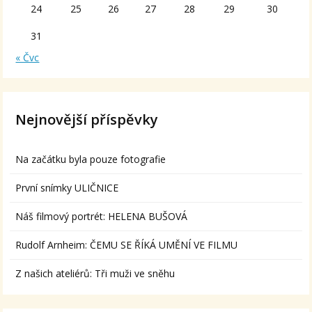
24
25
26
27
28
29
30
31
« Čvc
Nejnovější příspěvky
Na začátku byla pouze fotografie
První snímky ULIČNICE
Náš filmový portrét: HELENA BUŠOVÁ
Rudolf Arnheim: ČEMU SE ŘÍKÁ UMĚNÍ VE FILMU
Z našich ateliérů: Tři muži ve sněhu