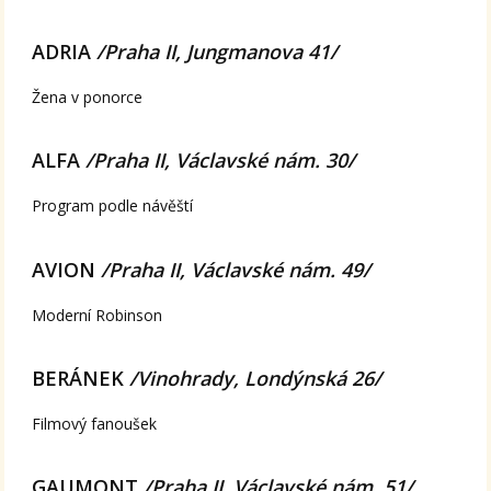
ADRIA
/Praha II, Jungmanova 41/
Žena v ponorce
ALFA
/Praha II, Václavské nám. 30/
Program podle návěští
AVION
/Praha II, Václavské nám. 49/
Moderní Robinson
BERÁNEK
/Vinohrady, Londýnská 26/
Filmový fanoušek
GAUMONT
/Praha II, Václavské nám. 51/