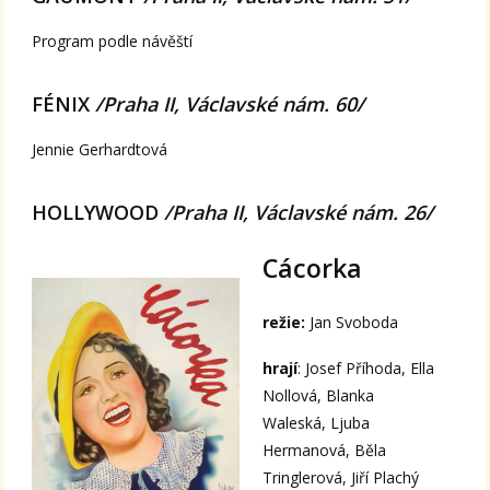
Program podle návěští
FÉNIX
/Praha II, Václavské nám. 60/
Jennie Gerhardtová
HOLLYWOOD
/Praha II, Václavské nám. 26/
Cácorka
režie:
Jan Svoboda
hrají
: Josef Příhoda, Ella
Nollová, Blanka
Waleská, Ljuba
Hermanová, Běla
Tringlerová, Jiří Plachý