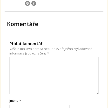
Komentáře
Přidat komentář
Vaše e-mailová adresa nebude zveřejněna.
Vyžadované
informace jsou označeny
*
Jméno
*