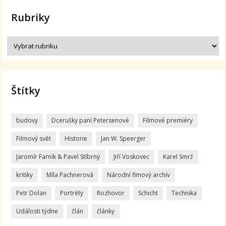
Rubriky
Štítky
budovy
Dcerušky paní Petersenové
Filmové premiéry
Filmový svět
Historie
Jan W. Speerger
Jaromír Farník & Pavel Stíbrný
Jiří Voskovec
Karel Smrž
kritiky
Míla Pachnerová
Národní flmový archív
Petr Dolan
Portréty
Rozhovor
Schicht
Technika
Události týdne
člán
články