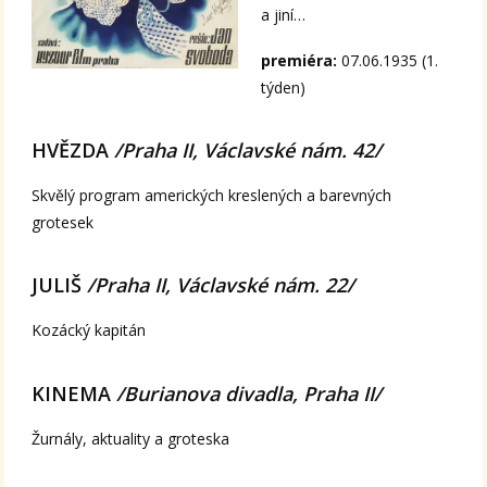
a jiní…
premiéra:
07.06.1935 (1.
týden)
HVĚZDA
/Praha II, Václavské nám. 42/
Skvělý program amerických kreslených a barevných
grotesek
JULIŠ
/Praha II, Václavské nám. 22/
Kozácký kapitán
KINEMA
/Burianova divadla, Praha II/
Žurnály, aktuality a groteska