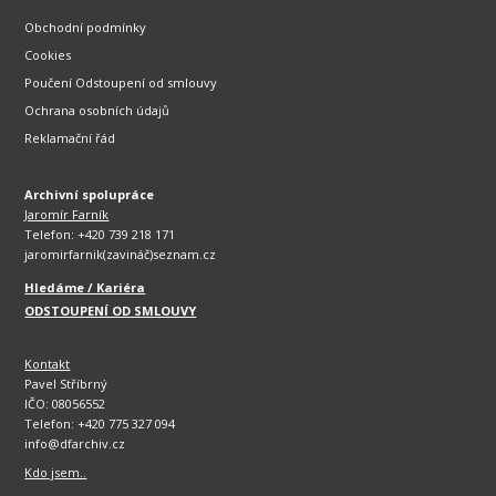
Obchodní podmínky
Cookies
Poučení Odstoupení od smlouvy
Ochrana osobních údajů
Reklamační řád
Archivní spolupráce
Jaromír Farník
Telefon: +420 739 218 171
jaromirfarnik(zavináč)seznam.cz
Hledáme / Kariéra
ODSTOUPENÍ OD SMLOUVY
Kontakt
Pavel Stříbrný
IČO: 08056552
Telefon: +420 775 327 094
info@dfarchiv.cz
Kdo jsem..