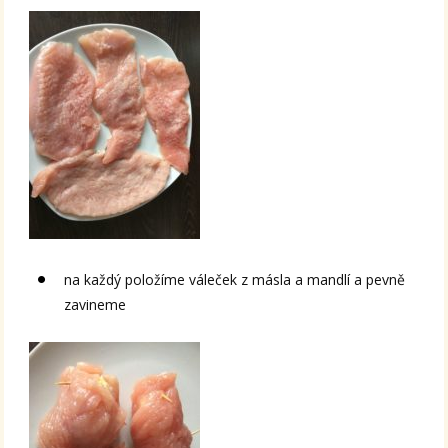
na každý položíme váleček z másla a mandlí a pevně
zavineme