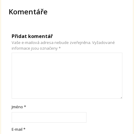
Komentáře
Přidat komentář
Vaše e-mailová adresa nebude zveřejněna.
Vyžadované
informace jsou označeny
*
Jméno
*
E-mail
*