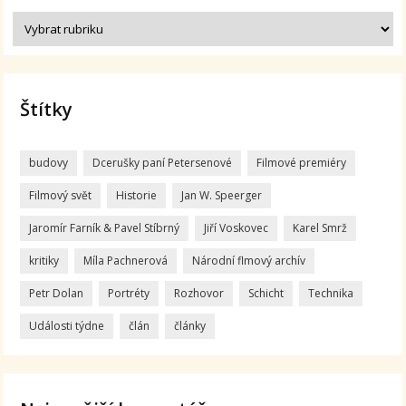
Štítky
budovy
Dcerušky paní Petersenové
Filmové premiéry
Filmový svět
Historie
Jan W. Speerger
Jaromír Farník & Pavel Stíbrný
Jiří Voskovec
Karel Smrž
kritiky
Míla Pachnerová
Národní flmový archív
Petr Dolan
Portréty
Rozhovor
Schicht
Technika
Události týdne
člán
články