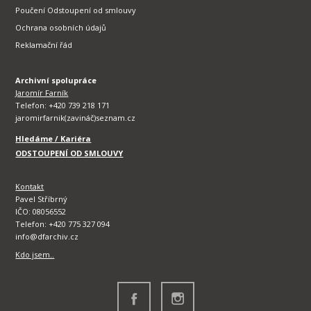
Poučení Odstoupení od smlouvy
Ochrana osobních údajů
Reklamační řád
Archivní spolupráce
Jaromír Farník
Telefon: +420 739 218 171
jaromirfarnik(zavináč)seznam.cz
Hledáme / Kariéra
ODSTOUPENÍ OD SMLOUVY
Kontakt
Pavel Stříbrný
IČO: 08056552
Telefon: +420 775 327 094
info@dfarchiv.cz
Kdo jsem..