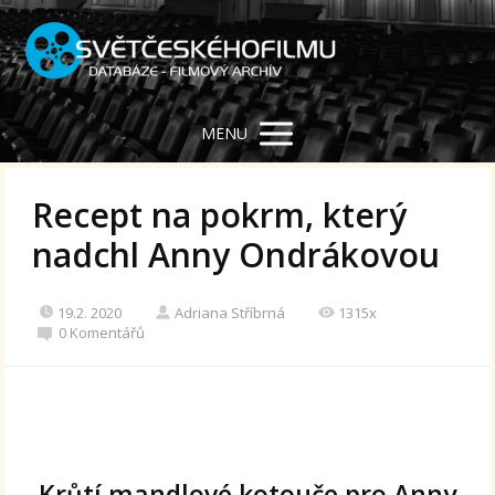
MENU
Recept na pokrm, který
nadchl Anny Ondrákovou
19.2. 2020
Adriana Stříbrná
1315x
0 Komentářů
Krůtí mandlové kotouče pro Anny