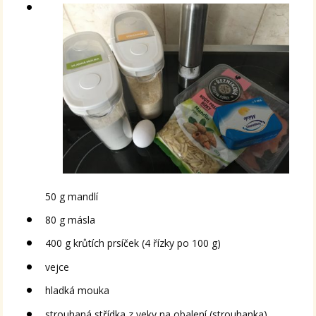
50 g mandlí
80 g másla
400 g krůtích prsíček (4 řízky po 100 g)
vejce
hladká mouka
strouhaná střídka z veky na obalení (strouhanka)