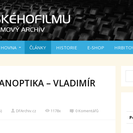
IHOVNA
ČLÁNKY
HISTORIE
E-SHOP
HRBITO
ANOPTIKA – VLADIMÍR
5)
DFArchiv.cz
1178x
0 Komentářů
P