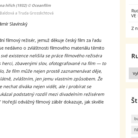
na hřích (1932) © Oceanfilm
Ru
Baldová a Truda Grosslichtová
VE
imír Slavínský
Z n
dní filmový režisér, jemuž děkuje český film za řadu
 se nedávno o zvláštnosti filmového materiálu těmito
R
 své existence nelišila se práce filmového režiséra
s herci, zbavenými slov, ofotografované na film — to
zalo, že film může nejen prostě zaznamenávat děje,
plátně, zvláštním, jen jemu vlastním způsobem. Že
 nechat diváka nejen vidět, ale i probírat se
ukázal podstatný rozdíl mezi divadelním režisérem
Št
” Hořejší odvážný filmový záběr dokazuje, jak skvěle
b
F