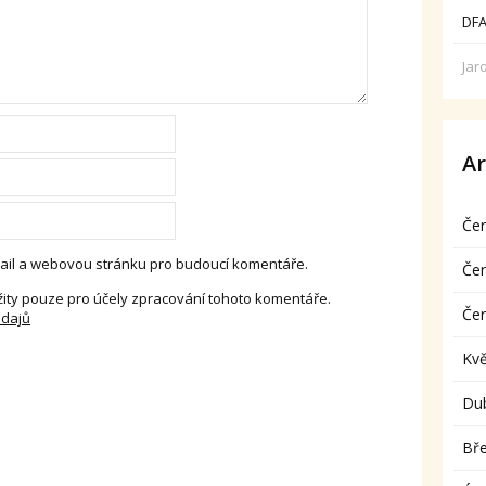
DFA
Jar
Ar
Če
-mail a webovou stránku pro budoucí komentáře.
Če
ity pouze pro účely zpracování tohoto komentáře.
Če
údajů
Kv
Du
Bř