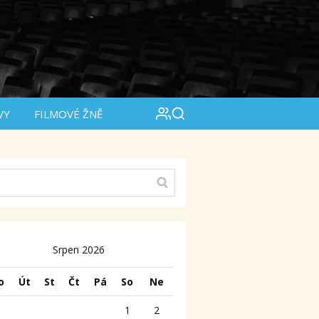
VY
FILMOVÉ ŽNĚ
Srpen 2026
o
Út
St
Čt
Pá
So
Ne
1
2