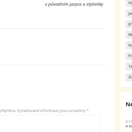
Hi
v původním jazyce a stylistiky
Ja
Ji
M
N
Po
T
čl
Ne
eřejněna.
Vyžadované informace jsou označeny
*
Jin
o s