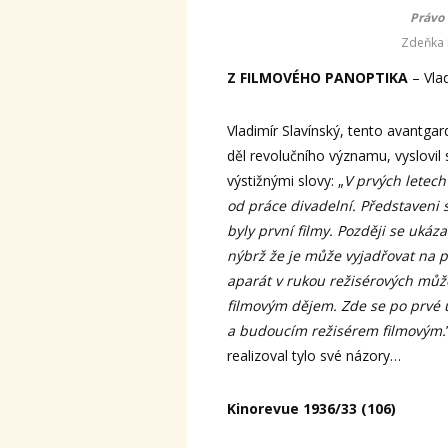
Právo 
Zdeňka 
Z FILMOVÉHO PANOPTIKA
– Vlad
Vladimír Slavínský, tento avantgar
děl revolučního významu, vyslovil
výstižnými slovy: „
V prvých letech
od práce divadelní. Představeni 
byly první filmy. Později se uká
nýbrž že je může vyjadřovat na 
aparát v rukou režisérových může
filmovým dějem. Zde se po prvé 
a budoucím režisérem filmovým.
realizoval tylo své názory…
Kinorevue 1936/33 (106)