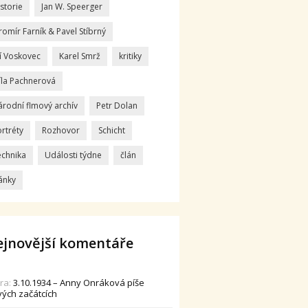
storie
Jan W. Speerger
romír Farník & Pavel Stíbrný
ří Voskovec
Karel Smrž
kritiky
íla Pachnerová
árodní flmový archív
Petr Dolan
rtréty
Rozhovor
Schicht
echnika
Události týdne
člán
ánky
jnovější komentáře
dra
:
3.10.1934 – Anny Onráková píše
vých začátcích