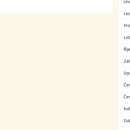
Ún
Le
Pro
Lis
Říj
Zář
Sr
Če
Če
Kv
Du