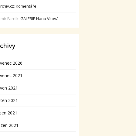
rchiv.cz
:
Komentáře
omír Farník
:
GALERIE Hana Vítová
chivy
rvenec 2026
rvenec 2021
rven 2021
ěten 2021
ben 2021
ezen 2021