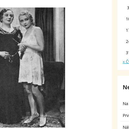
1
1
2
3
« Č
Ne
Na 
Prv
Ná