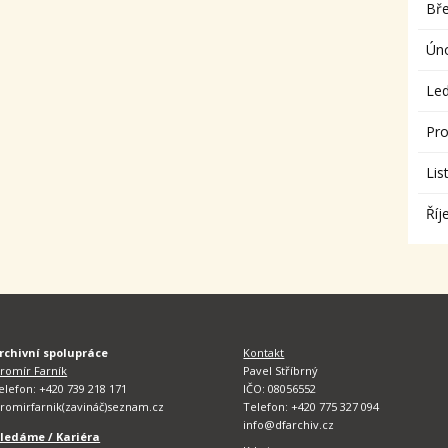
Bř
Ún
Le
Pro
Lis
Říj
rchivní spolupráce
Kontakt
aromír Farník
Pavel Stříbrný
elefon: +420 739 218 171
IČO: 08056552
aromirfarnik(zavináč)seznam.cz
Telefon: +420 775 327 094
info@dfarchiv.cz
ledáme / Kariéra