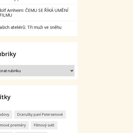
dolf Arnheim: ČEMU SE ŘÍKÁ UMĚNÍ
 FILMU
ašich ateliérů: Tři muži ve sněhu
ubriky
ítky
udovy
Dcerušky paní Petersenové
ilmové premiéry
Filmový svět