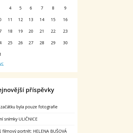
3
4
5
6
7
8
9
0
11
12
13
14
15
16
7
18
19
20
21
22
23
4
25
26
27
28
29
30
1
vc
jnovější příspěvky
začátku byla pouze fotografie
ní snímky ULIČNICE
š filmový portrét: HELENA BUŠOVÁ