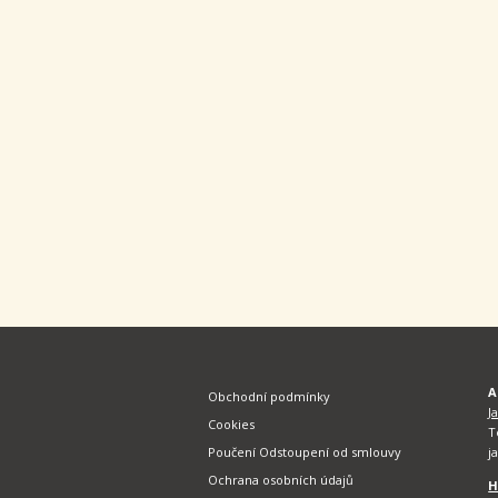
A
Obchodní podmínky
J
Cookies
T
Poučení Odstoupení od smlouvy
j
Ochrana osobních údajů
H