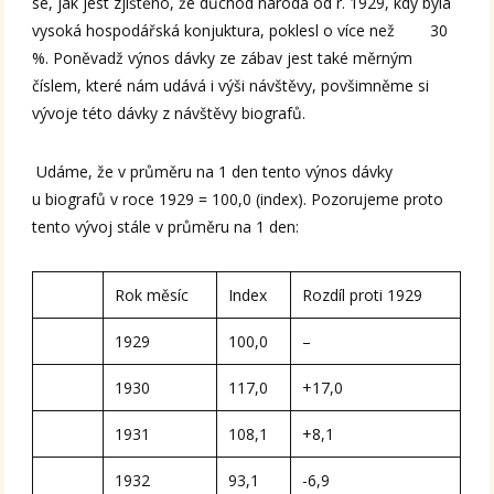
se, jak jest zjištěno, že důchod národa od r. 1929, kdy byla
vysoká hospodářská konjuktura, poklesl o více než 30
%. Poněvadž výnos dávky ze zábav jest také měrným
číslem, které nám udává i výši návštěvy, povšimněme si
vývoje této dávky z návštěvy biografů.
Udáme, že v průměru na 1 den tento výnos dávky
u biografů v roce 1929 = 100,0 (index). Pozorujeme proto
tento vývoj stále v průměru na 1 den:
Rok měsíc
Index
Rozdíl proti 1929
1929
100,0
–
1930
117,0
+17,0
1931
108,1
+8,1
1932
93,1
-6,9