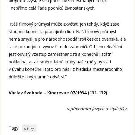
biografů zvyšuje se i počet nezaměstnaných a trpí
i nepřímo celá řada podniků živnostenských.
Náš filmový průmysl může zkvétati jen tehdy, když zase
stoupne kupní síla pracujícího lidu. Náš filmový průmysl
nemá smysl je pro národohospodářství československé, ale
také pokud jde o vývoz film do zahraničí. Od jeho zkvétání
jest odvislý vzestup zaměstnanosti a konečně i státní
pokladna, a tak směrodatné kruhy naše měly by vzíti
v úvahu konečně i toto pro nás i z hlediska mezinárodního
důležité a významné odvětví.“
Václav Svoboda – Kinorevue 07/1934 (131-132)
v původním jazyce a stylistiky
Tagy:
články