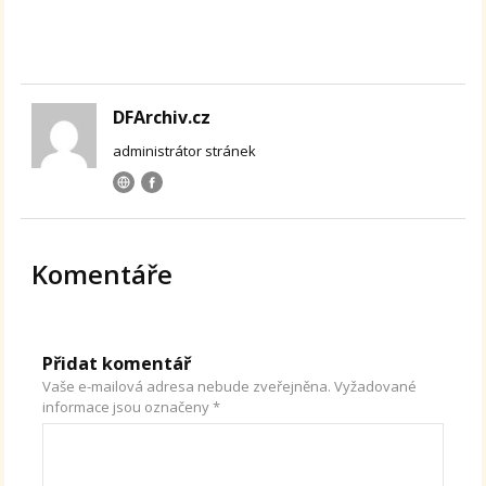
DFArchiv.cz
administrátor stránek
Komentáře
Přidat komentář
Vaše e-mailová adresa nebude zveřejněna.
Vyžadované
informace jsou označeny
*