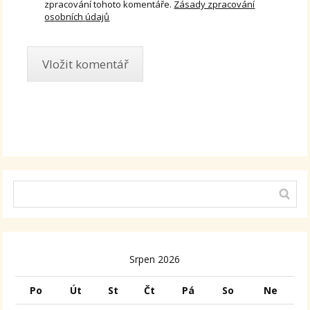
zpracování tohoto komentáře.
Zásady zpracování
osobních údajů
Alternative:
Srpen 2026
Po
Út
St
Čt
Pá
So
Ne