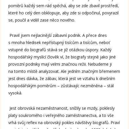
poměrů každý sem rád spěchá, aby se zde zbavil prostředí,
které ho celý den obklopuje, aby zde si odpočinul, povyrazil
se, poučil a viděl zase něco nového.
Pravil jsem nejlacinější zábavní podnik. A přece dnes
s mnoha hledisek nepřístupný tisícům a tisícům, neboť
vstupné do biografů stává se již otázkou úspory. Každý
hospodářský myslící člověk ví, že biografy stejně jako jiné
provozní podniky mají velmi značnou režii. Nebudeme ji
na tomto místě analyzovat. Ale jedním značným břemenem
jest dnes dávka, že zábav, která jest ve vztahu k dnešním
hospodářským poměrům – zůstávajíc nezměněna – stál
vysoká.
Jest obrovská nezaměstnanost, snížily se mzdy, poklesly
platy soukromého i veřejného zaměstnanectva, a to vše
vrhá svůj reflex na obrovský pokles návštěvy biografů. Praví