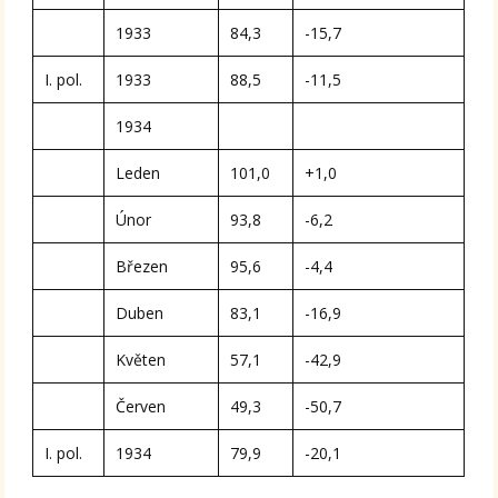
1933
84,3
-15,7
I. pol.
1933
88,5
-11,5
1934
Leden
101,0
+1,0
Únor
93,8
-6,2
Březen
95,6
-4,4
Duben
83,1
-16,9
Květen
57,1
-42,9
Červen
49,3
-50,7
I. pol.
1934
79,9
-20,1