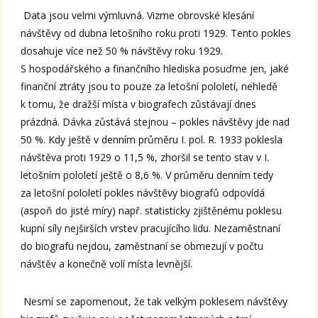
Data jsou velmi výmluvná. Vizme obrovské klesání
návštěvy od dubna letošního roku proti 1929. Tento pokles
dosahuje více než 50 % návštěvy roku 1929.
S hospodářského a finančního hlediska posuďme jen, jaké
finanční ztráty jsou to pouze za letošní pololetí, nehledě
k tomu, že dražší místa v biografech zůstávají dnes
prázdná. Dávka zůstává stejnou – pokles návštěvy jde nad
50 %. Kdy ještě v denním průměru I. pol. R. 1933 poklesla
návštěva proti 1929 o 11,5 %, zhoršil se tento stav v I.
letošním pololetí ještě o 8,6 %. V průměru denním tedy
za letošní pololetí pokles návštěvy biografů odpovídá
(aspoň do jisté míry) např. statisticky zjištěnému poklesu
kupní síly nejširších vrstev pracujícího lidu. Nezaměstnaní
do biografu nejdou, zaměstnaní se obmezují v počtu
návštěv a konečně volí místa levnější.
Nesmí se zapomenout, že tak velkým poklesem návštěvy