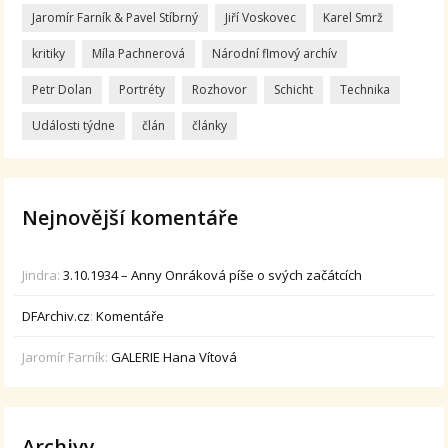
Jaromír Farník & Pavel Stíbrný
Jiří Voskovec
Karel Smrž
kritiky
Míla Pachnerová
Národní flmový archív
Petr Dolan
Portréty
Rozhovor
Schicht
Technika
Události týdne
člán
články
Nejnovější komentáře
Jindra
:
3.10.1934 – Anny Onráková píše o svých začátcích
DFArchiv.cz
:
Komentáře
Jaromír Farník
:
GALERIE Hana Vítová
Archivy