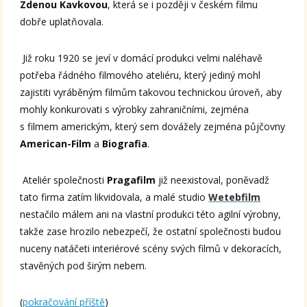
Zdenou Kavkovou
, která se i později v českém filmu
dobře uplatňovala.
Již roku 1920 se jeví v domácí produkci velmi naléhavě
potřeba řádného filmového ateliéru, který jediný mohl
zajistiti vyráběným filmům takovou technickou úroveň, aby
mohly konkurovati s výrobky zahraničními, zejména
s filmem americkým, který sem dovážely zejména půjčovny
American-Film
a
Biografia
.
Ateliér společnosti
Pragafilm
již neexistoval, poněvadž
tato firma zatím likvidovala, a malé studio
Wetebfilm
nestačilo málem ani na vlastní produkci této agilní výrobny,
takže zase hrozilo nebezpečí, že ostatní společnosti budou
nuceny natáčeti interiérové scény svých filmů v dekoracích,
stavěných pod širým nebem.
(
pokračování příště
)