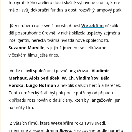
fotografického ateliéru dosti slušně vybavené studio, které
mělo i svůj dekorační fundus a dosti rozsáhlý lampový park.
Již v druhém roce své činnosti přinesl
Wetebfilm
několik
děl pozoruhodné úrovně, v nichž sklízela úspěchy zejména
inteligentní, herecky tvárná hvězda nové společnosti,
Suzanne Marville
, s jejímž jménem se setkáváme
v českém filmu ještě dnes.
Vedle ní byli společností pevně angažováni
Vladimír
Merhaut, Alois Sedláček
,
W. Ch. Vladimírov
,
Běla
Horská
,
Luigo Hofman
a několik dalších herců a hereček.
Tento umělecký štáb byl pak podle potřeby od případu
k případu rozšiřován o další členy, kteří byli angažováni jen
na určitý film.
Z větších filmů, které
Wetebfilm
roku 1919 uvedl,
jmenujme alespoň drama
Bogra
, zpracované podle námětu