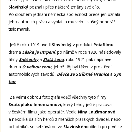
Slavínský
poznal i přes některé změny své dílo.
Po dlouhém jednání německá společnost přece jen uznala
jeho autorská práva a vyplatila mu velmi slušný honorář
tisíc marek.
Ještě roku 1919 uvedl
Slavínský
v produkci
Poiafilmu
drama
Láska je utrpení
, po němž v roce 1920 následovaly
filmy
Sněženky
a
Zlatá žena
, roku 1921 pak napínavé
drama
O velkou cenu
, jehož děj byl těžen z prostředí
automobilových závodů,
Děvče ze Stříbrné Hranice
a
Syn
hor
.
Za velmi dobrou fotografii vděčí všechny tyto filmy
Svatopluku Innemannovi
, který tehdy ještě pracoval
v českém filmu jako operatér. Vedle
Niny Laušmanové
a několika dalších herců z menších pražských divadel, nebo
ochotníků, se setkáváme ve
Slavínského
dílech po prvé se