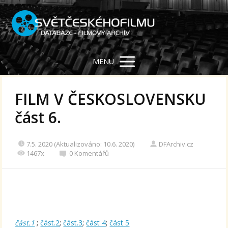
MENU
FILM V ČESKOSLOVENSKU
část 6.
7.5. 2020 (Aktualizováno: 10.6. 2020)
DFArchiv.cz
1467x
0 Komentářů
část.1
;
část.2
;
část.3
;
část 4
;
část 5