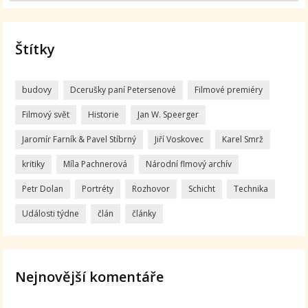
Štítky
budovy
Dcerušky paní Petersenové
Filmové premiéry
Filmový svět
Historie
Jan W. Speerger
Jaromír Farník & Pavel Stíbrný
Jiří Voskovec
Karel Smrž
kritiky
Míla Pachnerová
Národní flmový archív
Petr Dolan
Portréty
Rozhovor
Schicht
Technika
Události týdne
člán
články
Nejnovější komentáře