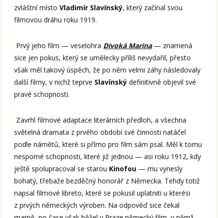
zvláštní místo
Vladimír Slavínský
, který začínal svou
filmovou dráhu roku 1919.
Prvý jeho film — veselohra
Divoká Marina
— znamená
sice jen pokus, který se umělecky příliš nevydařil, přesto
však měl takový úspěch, že po něm velmi záhy následovaly
další filmy, v nichž teprve
Slavínský
definitivně objevil své
pravé schopnosti.
Zavrhl filmové adaptace literárních předloh, a všechna
světelná dramata z prvého období své činnosti natáčel
podle námětů, které si přímo pro film sám psal. Měl k tomu
nesporné schopnosti, které již jednou — asi roku 1912, kdy
ještě spolupracoval se starou
Kinofou
— mu vynesly
bohatý, třebaže bezděčný honorář z Německa. Tehdy totiž
napsal filmové libreto, které se pokusil uplatniti u kterési
z prvých německých výroben. Na odpověď sice čekal
marně, po čase však běžel v Praze německý film, v němž