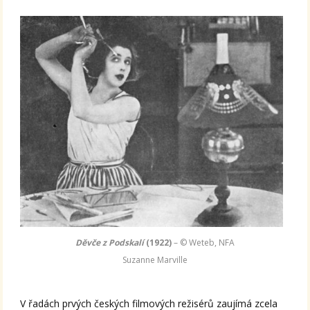
Děvče z Podskalí
(1922)
– © Weteb, NFA
Suzanne Marville
V řadách prvých českých filmových režisérů zaujímá zcela