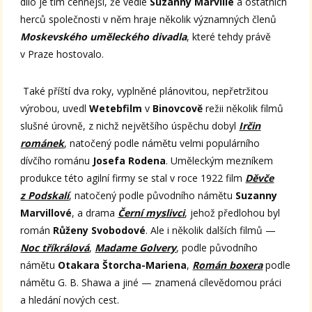
dílo je tím cennější, že vedle
Suzanny Marville
a ostatních
herců společnosti v něm hraje několik významných členů
Moskevského uměleckého divadla
, které tehdy právě
v Praze hostovalo.
Také příští dva roky, vyplněné plánovitou, nepřetržitou
výrobou, uvedl
Wetebfilm
v
Binovcově
režii několik filmů
slušné úrovně, z nichž největšího úspěchu dobyl
Irčin
románek
, natočený podle námětu velmi populárního
dívčího románu
Josefa Rodena
. Uměleckým mezníkem
produkce této agilní firmy se stal v roce 1922 film
Děvče
z Podskalí
, natočený podle původního námětu
Suzanny
Marvillové
, a drama
Černí myslivci
, jehož předlohou byl
román
Růženy Svobodové
. Ale i několik dalších filmů —
Noc tříkrálová
,
Madame Golvery
, podle původního
námětu
Otakara Štorcha-Mariena
,
Román boxera
podle
námětu G. B. Shawa a jiné — znamená cílevědomou práci
a hledání nových cest.