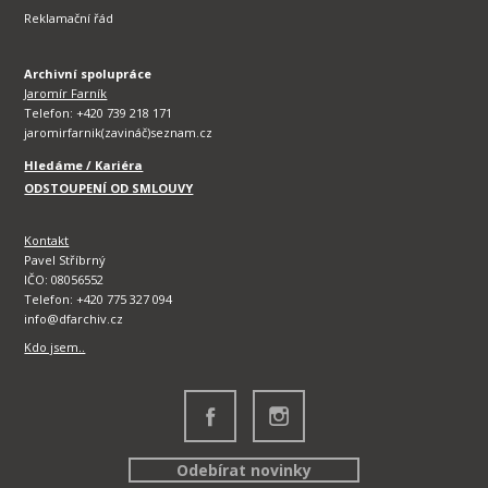
Reklamační řád
Archivní spolupráce
Jaromír Farník
Telefon: +420 739 218 171
jaromirfarnik(zavináč)seznam.cz
Hledáme / Kariéra
ODSTOUPENÍ OD SMLOUVY
Kontakt
Pavel Stříbrný
IČO: 08056552
Telefon: +420 775 327 094
info@dfarchiv.cz
Kdo jsem..
Odebírat novinky