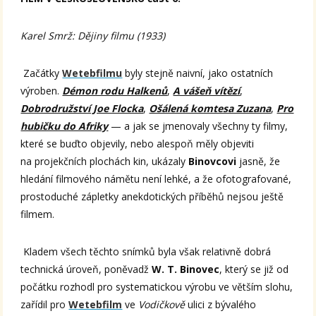
Karel Smrž: Dějiny filmu (1933)
Začátky
Wetebfilmu
byly stejně naivní, jako ostatních
výroben.
Démon rodu Halkenů
,
A vášeň vítězí
,
Dobrodružství Joe Flocka
,
Ošálená komtesa Zuzana
,
Pro
hubičku do Afriky
— a jak se jmenovaly všechny ty filmy,
které se buďto objevily, nebo alespoň měly objeviti
na projekčních plochách kin, ukázaly
Binovcovi
jasně, že
hledání filmového námětu není lehké, a že ofotografované,
prostoduché zápletky anekdotických příběhů nejsou ještě
filmem.
Kladem všech těchto snímků byla však relativně dobrá
technická úroveň, poněvadž
W. T. Binovec
, který se již od
počátku rozhodl pro systematickou výrobu ve větším slohu,
zařídil pro
Wetebfilm
ve
Vodičkově
ulici z bývalého