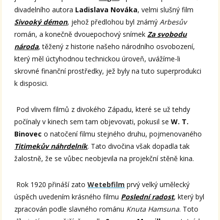
divadelního autora
Ladislava Nováka
, velmi slušný film
Sivooký démon
, jehož předlohou byl známý
Arbesův
román, a konečně dvouepochový snímek
Za svobodu
národa
, těžený z historie našeho národního osvobození,
který měl úctyhodnou technickou úroveň, uvážíme-li
skrovné finanční prostředky, jež byly na tuto superprodukci
k disposici.
Pod vlivem filmů z divokého Západu, které se už tehdy
počínaly v kinech sem tam objevovati, pokusil se
W. T.
Binovec
o natočení filmu stejného druhu, pojmenovaného
Titimekův náhrdelník
. Tato divočina však dopadla tak
žalostně, že se vůbec neobjevila na projekční stěně kina.
Rok 1920 přináší zato
Wetebfilm
prvý velký umělecký
úspěch uvedením krásného filmu
Poslední radost
, který byl
zpracován podle slavného románu
Knuta Hamsuna
. Toto