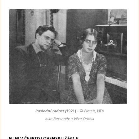
Poslední radost (
1921)
– © Weteb, NFA
Ivan Berseněv a Věra Orlova
FILM V ČESKOSLOVENSKU část 6.