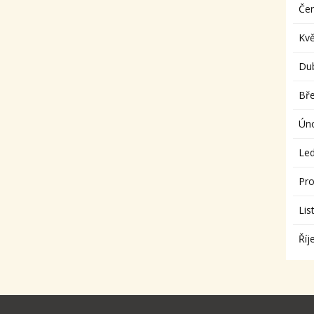
Če
Kv
Du
Bř
Ún
Le
Pro
Lis
Říj