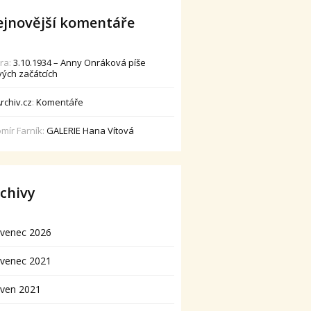
jnovější komentáře
dra
:
3.10.1934 – Anny Onráková píše
vých začátcích
rchiv.cz
:
Komentáře
omír Farník
:
GALERIE Hana Vítová
chivy
rvenec 2026
rvenec 2021
rven 2021