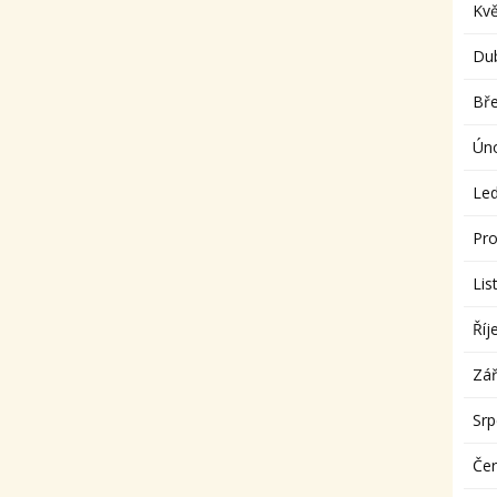
Kv
Du
Bř
Ún
Le
Pro
Lis
Říj
Zář
Sr
Če