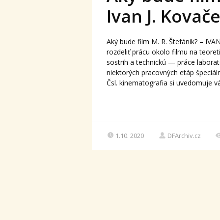
Ivan J. Kovače
Aký bude film M. R. Štefánik? – I
rozdeliť prácu okolo filmu na teoret
sostrih a technickú — práce labora
niektorých pracovných etáp špeciáln
Čsl. kinematografia si uvedomuje vá
1.10. 2020
DFArchiv.cz