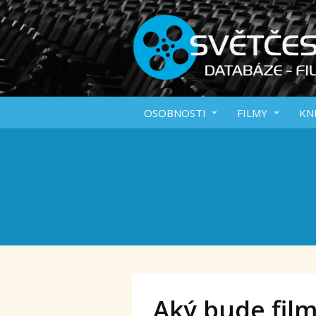
OSOBNOSTI
FILMY
KN
Aký bude film