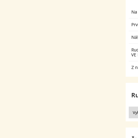
Na 
Prv
Ná
Ru
VE
Z n
R