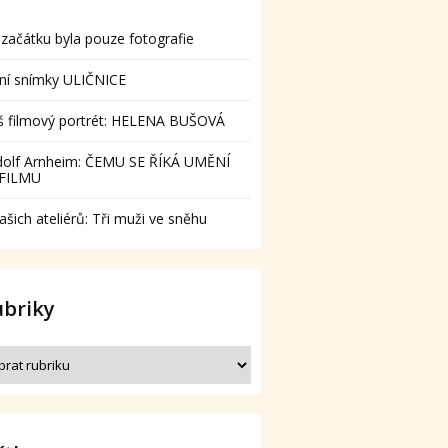
začátku byla pouze fotografie
ní snímky ULIČNICE
š filmový portrét: HELENA BUŠOVÁ
dolf Arnheim: ČEMU SE ŘÍKÁ UMĚNÍ
 FILMU
ašich ateliérů: Tři muži ve sněhu
ubriky