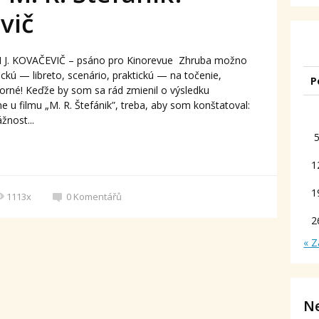
vič
VAN J. KOVAČEVIČ – psáno pro Kinorevue Zhruba možno
ickú — libreto, scenário, praktickú — na točenie,
P
torné! Keďže by som sa rád zmienil o výsledku
e u filmu „M. R. Štefánik”, treba, aby som konštatoval:
žnost...
1
1
1113x
0
Komentářů
2
« Z
Ne