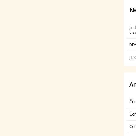
Ne
Jin
o s
DFA
Jar
Ar
Če
Če
Če