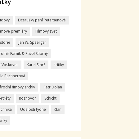
ítky
udovy
Dcerušky paní Petersenové
ilmové premiéry
Filmový svět
storie
Jan W. Speerger
romír Farník & Pavel Stíbrný
ří Voskovec
Karel Smrž
kritiky
íla Pachnerová
árodní flmový archív
Petr Dolan
rtréty
Rozhovor
Schicht
echnika
Události týdne
člán
ánky