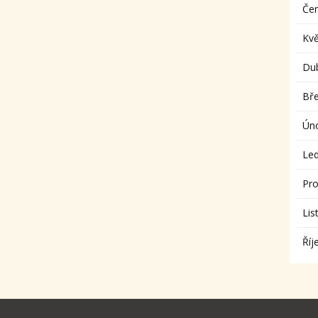
Če
Kv
Du
Bř
Ún
Le
Pro
Lis
Říj