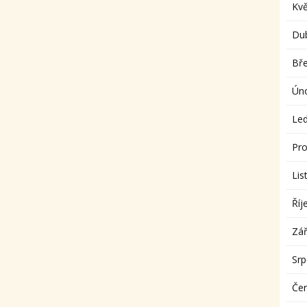
Kv
Du
Bř
Ún
Le
Pro
Lis
Říj
Zář
Sr
Če