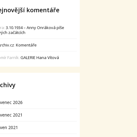
jnovější komentáře
dra
:
3.10.1934 – Anny Onráková píše
vých začátcích
rchiv.cz
:
Komentáře
omír Farník
:
GALERIE Hana Vítová
chivy
rvenec 2026
rvenec 2021
rven 2021