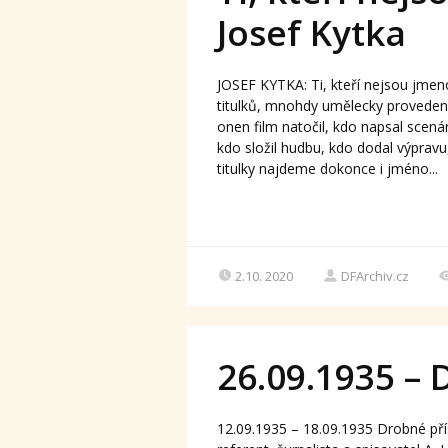
Josef Kytka
JOSEF KYTKA: Ti, kteří nejsou jme
titulků, mnohdy umělecky provedený
onen film natočil, kdo napsal scenár
kdo složil hudbu, kdo dodal výprav
titulky najdeme dokonce i jméno...
2.10. 2020
DFArchiv.cz
26.09.1935 – 
12.09.1935 – 18.09.1935 Drobné př