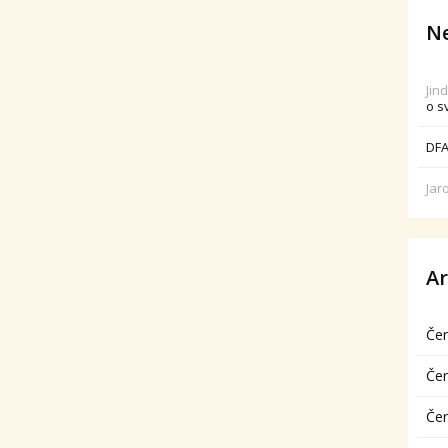
Ne
Jin
o s
DFA
Jar
Ar
Če
Če
Če