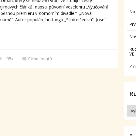
. Urban, který se nedávno vrátil ze studijní cesty
 zajímavých článků, napsal původní veselohru „Vyučování
Na 
í úspěšnou premiéru v Komorním divadle.“ „Nová
ámě“. Autor populárního tanga „Silnice šedivá”, Josef
Prv
Ná
Ru
VE
1135x
0
Komentářů
Z n
R