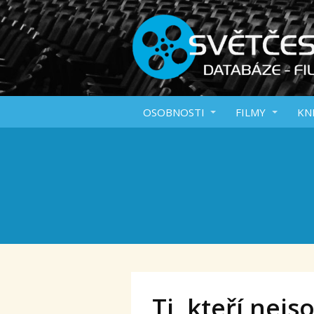
OSOBNOSTI
FILMY
KN
Ti, kteří nej