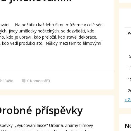
nováni… Na počátku každého filmu můžeme v celé sérii
ch, jindy umělecky nečitelných, se dozvěděti, kdo
P
io, kdo je upravil, kdo přeložil, kdo stavěl dekorace,
u, kdo vedl produkci atd. Někdy mezi těmito filmovými
1
1
1348x
0
Komentářů
2
« Z
Drobné příspěvky
Ne
íspěvky „Vyučování lásce” Urbana. Známý filmový