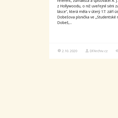
referent, žurnalista a spisovatel A. J
z Hollywoodu, o niž uveřejnil sérii
lásce”, která měla v úterý 17. zář
Dobešova písnička ve „Studentské m
Dobeš,...
2.10. 2020
DFArchiv.cz