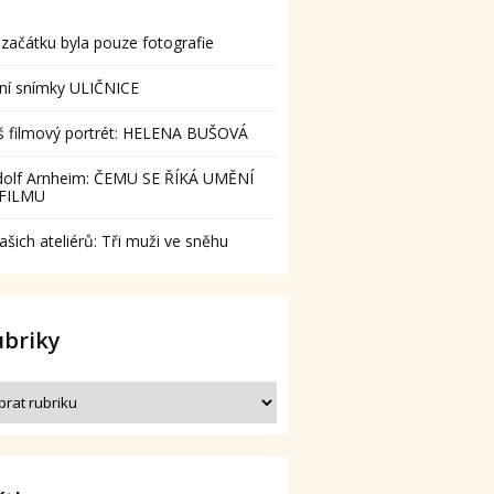
začátku byla pouze fotografie
ní snímky ULIČNICE
š filmový portrét: HELENA BUŠOVÁ
dolf Arnheim: ČEMU SE ŘÍKÁ UMĚNÍ
 FILMU
ašich ateliérů: Tři muži ve sněhu
ubriky