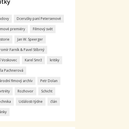
ítky
udovy
Dcerušky paní Petersenové
ilmové premiéry
Filmový svět
storie
Jan W. Speerger
romír Farník & Pavel Stíbrný
ří Voskovec
Karel Smrž
kritiky
íla Pachnerová
árodní flmový archív
Petr Dolan
rtréty
Rozhovor
Schicht
echnika
Události týdne
člán
ánky