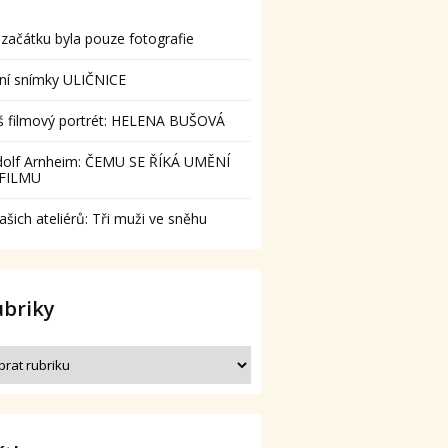
začátku byla pouze fotografie
ní snímky ULIČNICE
š filmový portrét: HELENA BUŠOVÁ
dolf Arnheim: ČEMU SE ŘÍKÁ UMĚNÍ
 FILMU
ašich ateliérů: Tři muži ve sněhu
ubriky