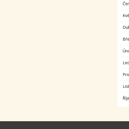
Če
Kv
Du
Bř
Ún
Le
Pro
Lis
Říj