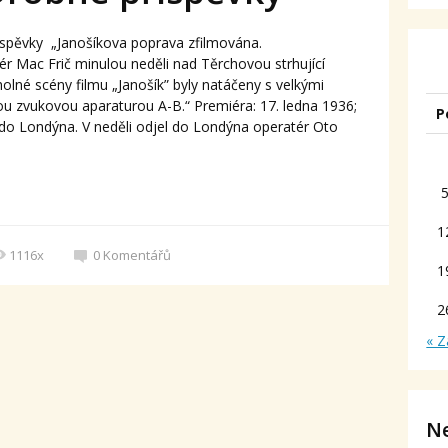
íspěvky „Janošíkova poprava zfilmována.
ér Mac Frič minulou neděli nad Těrchovou strhující
olné scény filmu „Janošík” byly natáčeny s velkými
u zvukovou aparaturou A-B.“ Premiéra: 17. ledna 1936;
P
 do Londýna. V neděli odjel do Londýna operatér Oto
1
1116x
0
Komentářů
1
2
« Z
Ne