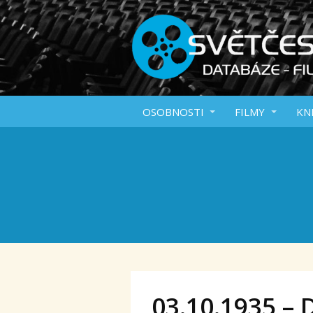
OSOBNOSTI
FILMY
KN
03.10.1935 – 