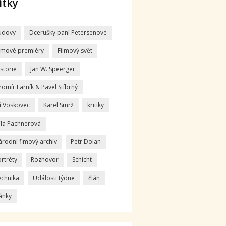
ítky
udovy
Dcerušky paní Petersenové
ilmové premiéry
Filmový svět
storie
Jan W. Speerger
romír Farník & Pavel Stíbrný
ří Voskovec
Karel Smrž
kritiky
íla Pachnerová
árodní flmový archív
Petr Dolan
rtréty
Rozhovor
Schicht
echnika
Události týdne
člán
ánky