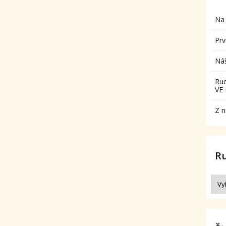
Na 
Prv
Ná
Ru
VE
Z n
R