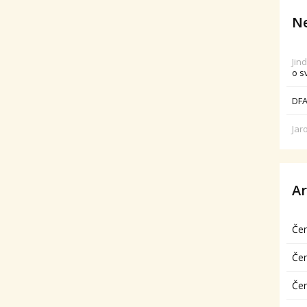
Ne
Jin
o s
DFA
Jar
Ar
Če
Če
Če