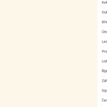
Kv
Du
Bř
Ún
Le
Pro
Lis
Říj
Zář
Sr
Če