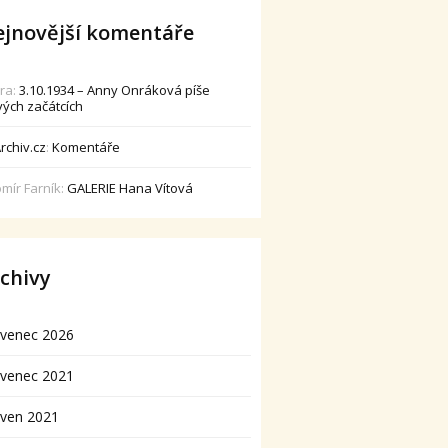
jnovější komentáře
dra
:
3.10.1934 – Anny Onráková píše
vých začátcích
rchiv.cz
:
Komentáře
omír Farník
:
GALERIE Hana Vítová
chivy
rvenec 2026
rvenec 2021
rven 2021