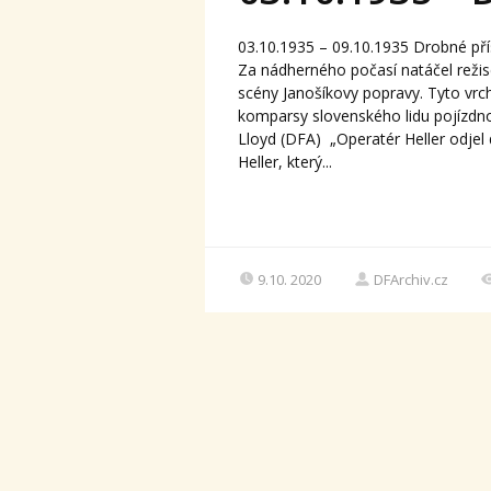
03.10.1935 – 09.10.1935 Drobné př
Za nádherného počasí natáčel režis
scény Janošíkovy popravy. Tyto vrch
komparsy slovenského lidu pojízdno
Lloyd (DFA) „Operatér Heller odjel
Heller, který...
9.10. 2020
DFArchiv.cz