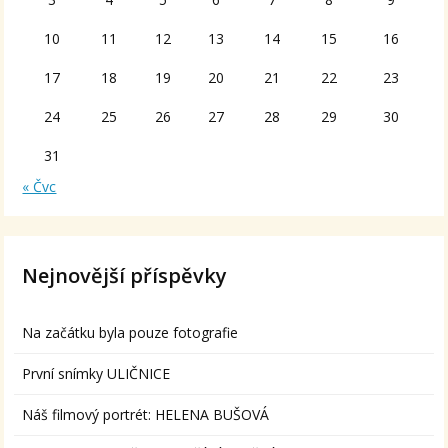
10
11
12
13
14
15
16
17
18
19
20
21
22
23
24
25
26
27
28
29
30
31
« Čvc
Nejnovější příspěvky
Na začátku byla pouze fotografie
První snímky ULIČNICE
Náš filmový portrét: HELENA BUŠOVÁ