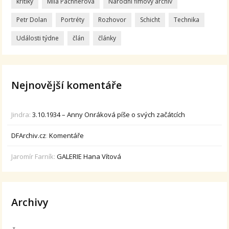
kritiky
Míla Pachnerová
Národní flmový archív
Petr Dolan
Portréty
Rozhovor
Schicht
Technika
Události týdne
člán
články
Nejnovější komentáře
Jindra
:
3.10.1934 – Anny Onráková píše o svých začátcích
DFArchiv.cz
:
Komentáře
Jaromír Farník
:
GALERIE Hana Vítová
Archivy