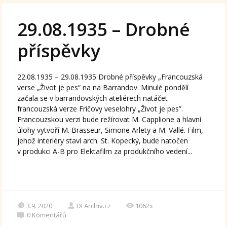
29.08.1935 – Drobné
příspěvky
22.08.1935 – 29.08.1935 Drobné příspěvky „Francouzská
verse „Život je pes“ na na Barrandov. Minulé pondělí
začala se v barrandovských ateliérech natáčet
francouzská verze Fričovy veselohry „Život je pes”.
Francouzskou verzi bude režírovat M. Capplione a hlavní
úlohy vytvoří M. Brasseur, Simone Arlety a M. Vallé. Film,
jehož interiéry staví arch. St. Kopecký, bude natočen
v produkci A-B pro Elektafilm za produkčního vedení...
3.9. 2020
DFArchiv.cz
1062x
0
Komentářů