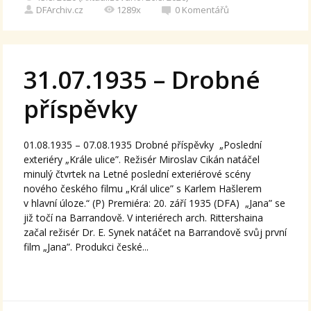
DFArchiv.cz
1289x
0
Komentářů
31.07.1935 – Drobné
příspěvky
01.08.1935 – 07.08.1935 Drobné příspěvky „Poslední
exteriéry „Krále ulice”. Režisér Miroslav Cikán natáčel
minulý čtvrtek na Letné poslední exteriérové scény
nového českého filmu „Král ulice” s Karlem Hašlerem
v hlavní úloze.“ (P) Premiéra: 20. září 1935 (DFA) „Jana” se
již točí na Barrandově. V interiérech arch. Rittershaina
začal režisér Dr. E. Synek natáčet na Barrandově svůj první
film „Jana”. Produkci české...