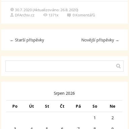
30.7. 2020 (Aktualizováno: 26.8. 2020)
DFArchiv.cz
1371x
0
Komentářů
←
Starší příspěvky
Novější příspěvky
→
Srpen 2026
Po
Út
St
Čt
Pá
So
Ne
1
2
3
4
5
6
7
8
9