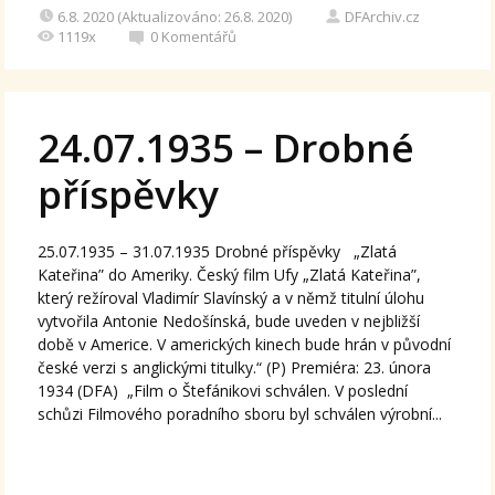
6.8. 2020 (Aktualizováno: 26.8. 2020)
DFArchiv.cz
1119x
0
Komentářů
24.07.1935 – Drobné
příspěvky
25.07.1935 – 31.07.1935 Drobné příspěvky „Zlatá
Kateřina” do Ameriky. Český film Ufy „Zlatá Kateřina”,
který režíroval Vladimír Slavínský a v němž titulní úlohu
vytvořila Antonie Nedošínská, bude uveden v nejbližší
době v Americe. V amerických kinech bude hrán v původní
české verzi s anglickými titulky.“ (P) Premiéra: 23. února
1934 (DFA) „Film o Štefánikovi schválen. V poslední
schůzi Filmového poradního sboru byl schválen výrobní...