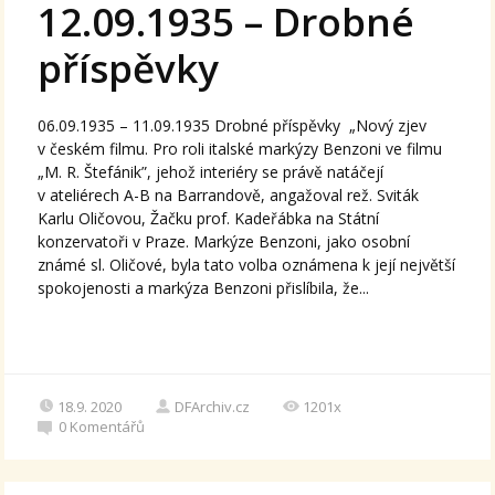
12.09.1935 – Drobné
příspěvky
06.09.1935 – 11.09.1935 Drobné příspěvky „Nový zjev
v českém filmu. Pro roli italské markýzy Benzoni ve filmu
„M. R. Štefánik”, jehož interiéry se právě natáčejí
v ateliérech A-B na Barrandově, angažoval rež. Sviták
Karlu Oličovou, Žačku prof. Kadeřábka na Státní
konzervatoři v Praze. Markýze Benzoni, jako osobní
známé sl. Oličové, byla tato volba oznámena k její největší
spokojenosti a markýza Benzoni přislíbila, že...
18.9. 2020
DFArchiv.cz
1201x
0
Komentářů