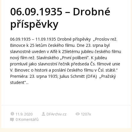
06.09.1935 – Drobné
příspěvky
06.09.1935 – 11.09.1935 Drobné příspěvky „Proslov rež.
Binovce k 25 letům českého filmu. Dne 23. srpna byl
slavnostně uveden v Alfě k 25letému jubileu českého filmu
nový film rež. Slavínského „První políbení”. K jubileu
promluvil jako slavnostní řečník předseda Čs. filmové unie
V. Binovec o historii a poslání českého filmu v Čsl. státě.“
Premiéra: 23. srpna 1935; Julius Schmitt (DFA) „Pražský
student”...
11.9. 2020
DFArchiv.cz
1207x
0
Komentářů