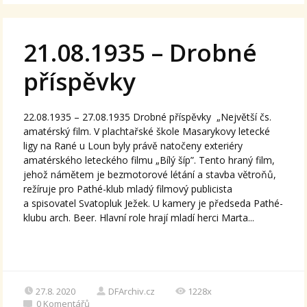
21.08.1935 – Drobné
příspěvky
22.08.1935 – 27.08.1935 Drobné příspěvky „Největší čs.
amatérský film. V plachtařské škole Masarykovy letecké
ligy na Rané u Loun byly právě natočeny exteriéry
amatérského leteckého filmu „Bílý šíp”. Tento hraný film,
jehož námětem je bezmotorové létání a stavba větroňů,
režíruje pro Pathé-klub mladý filmový publicista
a spisovatel Svatopluk Ježek. U kamery je předseda Pathé-
klubu arch. Beer. Hlavní role hrají mladí herci Marta...
27.8. 2020
DFArchiv.cz
1228x
0
Komentářů