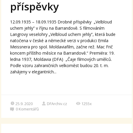
příspěvky
12.09.1935 – 18.09.1935 Drobné příspěvky „Velbloud
uchem jehly” v říjnu na Barrandově. S filmováním
Langrovy veselohry „Velbloud uchem jehly”, která bude
natočena v české a německé verzi v produkci Emila
Meissnera pro spol. Moldaviafilm, začne rež. Mac Frič
koncem příštího měsíce na Barrandově.“ Premiéra: 19.
ledna 1937, Moldavia (DFA) „Čaje filmových umělců.
Podle vzoru zahraničních velkoměst budou 20. t. m.
zahájeny v elegantních...
25.9. 2020
DFArchiv.cz
1255x
0
Komentářů