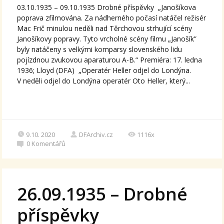
03.10.1935 – 09.10.1935 Drobné příspěvky „Janošíkova
poprava zfilmována. Za nádherného počasí natáčel režisér
Mac Frič minulou neděli nad Těrchovou strhující scény
Janošíkovy popravy. Tyto vrcholné scény filmu „Janošík”
byly natáčeny s velkými komparsy slovenského lidu
pojízdnou zvukovou aparaturou A-B.“ Premiéra: 17. ledna
1936; Lloyd (DFA) „Operatér Heller odjel do Londýna.
V neděli odjel do Londýna operatér Oto Heller, který...
9.10. 2020
DFArchiv.cz
1116x
0
Komentářů
26.09.1935 – Drobné
příspěvky