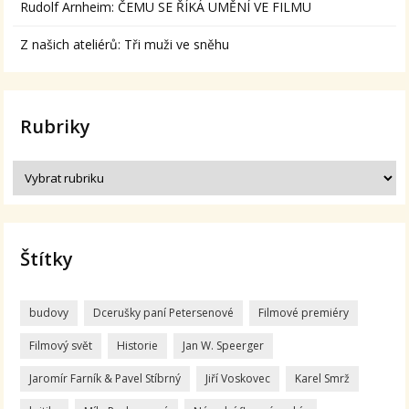
Rudolf Arnheim: ČEMU SE ŘÍKÁ UMĚNÍ VE FILMU
Z našich ateliérů: Tři muži ve sněhu
Rubriky
Štítky
budovy
Dcerušky paní Petersenové
Filmové premiéry
Filmový svět
Historie
Jan W. Speerger
Jaromír Farník & Pavel Stíbrný
Jiří Voskovec
Karel Smrž