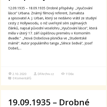
12.09.1935 – 18.09.1935 Drobné příspěvky „Vyučování
lásce” Urbana. Známý filmový referent, žurnalista
a spisovatel A. J. Urban, který se nedávno vrátil ze studijní
cesty z Hollywoodu, o niž uveřejnil sérii zajímavých
článků, napsal původní veselohru „Vyučování lásce”, která
měla v úterý 17. září úspěšnou premiéru v Komorním
divadle.“ „Nová Dobešova písnička ve „Studentské
mámě“. Autor populárního tanga „Silnice šedivá”, Josef
Dobeš,...
2.10. 2020
DFArchiv.cz
1136x
0
Komentářů
19.09.1935 – Drobné