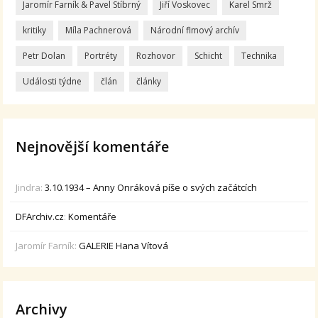
Jaromír Farník & Pavel Stíbrný
Jiří Voskovec
Karel Smrž
kritiky
Míla Pachnerová
Národní flmový archív
Petr Dolan
Portréty
Rozhovor
Schicht
Technika
Události týdne
člán
články
Nejnovější komentáře
Jindra
:
3.10.1934 – Anny Onráková píše o svých začátcích
DFArchiv.cz
:
Komentáře
Jaromír Farník
:
GALERIE Hana Vítová
Archivy