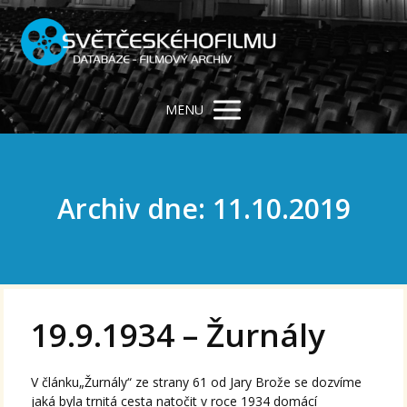
MENU
Archiv dne: 11.10.2019
19.9.1934 – Žurnály
V článku„Žurnály“ ze strany 61 od Jary Brože se dozvíme
jaká byla trnitá cesta natočit v roce 1934 domácí