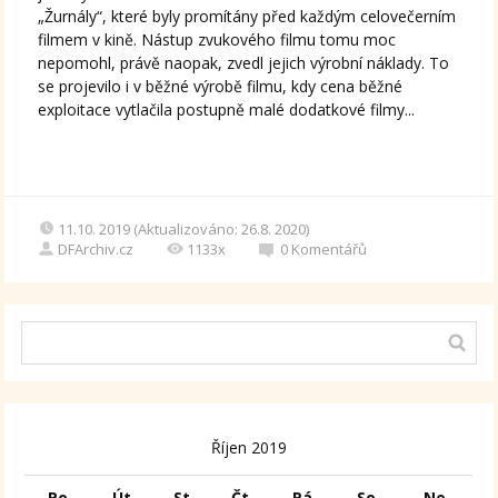
„Žurnály“, které byly promítány před každým celovečerním
filmem v kině. Nástup zvukového filmu tomu moc
nepomohl, právě naopak, zvedl jejich výrobní náklady. To
se projevilo i v běžné výrobě filmu, kdy cena běžné
exploitace vytlačila postupně malé dodatkové filmy...
11.10. 2019 (Aktualizováno: 26.8. 2020)
DFArchiv.cz
1133x
0
Komentářů
Říjen 2019
Po
Út
St
Čt
Pá
So
Ne