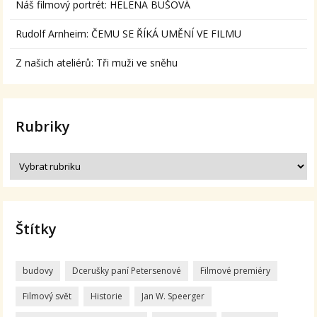
Náš filmový portrét: HELENA BUŠOVÁ
Rudolf Arnheim: ČEMU SE ŘÍKÁ UMĚNÍ VE FILMU
Z našich ateliérů: Tři muži ve sněhu
Rubriky
Štítky
budovy
Dcerušky paní Petersenové
Filmové premiéry
Filmový svět
Historie
Jan W. Speerger