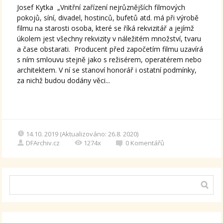
Josef Kytka „Vnitřní zařízení nejrůznějších filmových
pokojů, síní, divadel, hostinců, bufetů atd. má při výrobě
filmu na starosti osoba, které se říká rekvizitář a jejímž
úkolem jest všechny rekvizity v náležitém množství, tvaru
a čase obstarati. Producent před započetím filmu uzavírá
s ním smlouvu stejně jako s režisérem, operatérem nebo
architektem. V ní se stanoví honorář i ostatní podmínky,
za nichž budou dodány věci...
14.10. 2019 (Aktualizováno: 26.8. 2020)
DFArchiv.cz
1274x
0
Komentářů