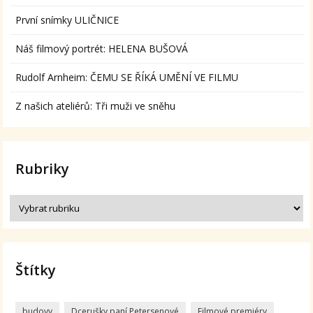
První snímky ULIČNICE
Náš filmový portrét: HELENA BUŠOVÁ
Rudolf Arnheim: ČEMU SE ŘÍKÁ UMĚNÍ VE FILMU
Z našich ateliérů: Tři muži ve sněhu
Rubriky
Štítky
budovy
Dcerušky paní Petersenové
Filmové premiéry