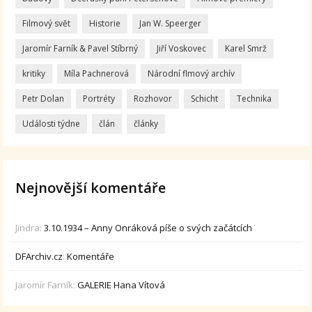
Filmový svět
Historie
Jan W. Speerger
Jaromír Farník & Pavel Stíbrný
Jiří Voskovec
Karel Smrž
kritiky
Míla Pachnerová
Národní flmový archív
Petr Dolan
Portréty
Rozhovor
Schicht
Technika
Události týdne
člán
články
Nejnovější komentáře
Jindra
:
3.10.1934 – Anny Onráková píše o svých začátcích
DFArchiv.cz
:
Komentáře
Jaromír Farník
:
GALERIE Hana Vítová