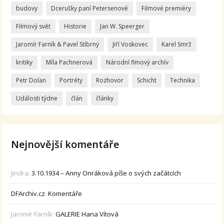
budovy
Dcerušky paní Petersenové
Filmové premiéry
Filmový svět
Historie
Jan W. Speerger
Jaromír Farník & Pavel Stíbrný
Jiří Voskovec
Karel Smrž
kritiky
Míla Pachnerová
Národní flmový archív
Petr Dolan
Portréty
Rozhovor
Schicht
Technika
Události týdne
člán
články
Nejnovější komentáře
Jindra
:
3.10.1934 – Anny Onráková píše o svých začátcích
DFArchiv.cz
:
Komentáře
Jaromír Farník
:
GALERIE Hana Vítová