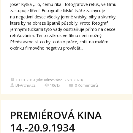
Josef Kytka „To, čemu říkají fotografové retuš, ve filmu
zastupuje líčení. Fotografie lidské tváře zachycuje
na negativní desce všecky jemné vrásky, pihy a skvrnky,
které by na obraze špatně působily. Proto fotograf
jemnými tužkami tyto vady odstraňuje přímo na desce –
retušováním. Tento zákrok ve filmu není možný.
Představme si, co by to dalo práce, chtít na malém
okénku filmového negativu provádět...
10.10. 2019 (Aktualizováno: 26.8. 2020)
DFArchiv.cz
1061x
0
Komentářů
PREMIÉROVÁ KINA
14.-20.9.1934