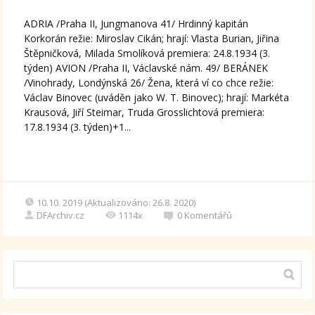
ADRIA /Praha II, Jungmanova 41/ Hrdinný kapitán
Korkorán režie: Miroslav Cikán; hrají: Vlasta Burian, Jiřina
Štěpničková, Milada Smolíková premiera: 24.8.1934 (3.
týden) AVION /Praha II, Václavské nám. 49/ BERÁNEK
/Vinohrady, Londýnská 26/ Žena, která ví co chce režie:
Václav Binovec (uváděn jako W. T. Binovec); hrají: Markéta
Krausová, Jiří Steimar, Truda Grosslichtová premiera:
17.8.1934 (3. týden)+1...
10.10. 2019 (Aktualizováno: 26.8. 2020)
DFArchiv.cz
1114x
0
Komentářů