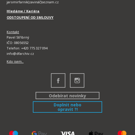
jaromirfarnik(zavináč)seznam.cz
Hledáme / Kariéra
ODSTOUPENÍ OD SMLOUVY
Kontakt
Pavel Stříbrný
IČO: 08056552
Telefon: +420 775 327 094
info@dfarchiv.cz
Kdo jsem..
Odebírat novinky
Doplnit nebo
opravit ?!