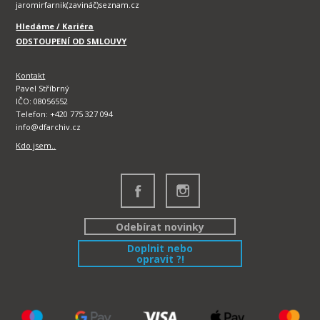
jaromirfarnik(zavináč)seznam.cz
Hledáme / Kariéra
ODSTOUPENÍ OD SMLOUVY
Kontakt
Pavel Stříbrný
IČO: 08056552
Telefon: +420 775 327 094
info@dfarchiv.cz
Kdo jsem..
Odebírat novinky
Doplnit nebo
opravit ?!