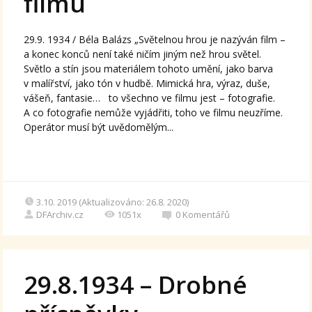
filmu
29.9. 1934 / Béla Balázs „Světelnou hrou je nazýván film –
a konec konců není také ničím jiným než hrou světel.
Světlo a stín jsou materiálem tohoto umění, jako barva
v malířství, jako tón v hudbě. Mimická hra, výraz, duše,
vášeň, fantasie… to všechno ve filmu jest – fotografie.
A co fotografie nemůže vyjádřiti, toho ve filmu neuzříme.
Operátor musí být uvědomělým...
3.10. 2019 (Aktualizováno: 26.8. 2020)
DFArchiv.cz
1051x
0
Komentářů
29.8.1934 – Drobné