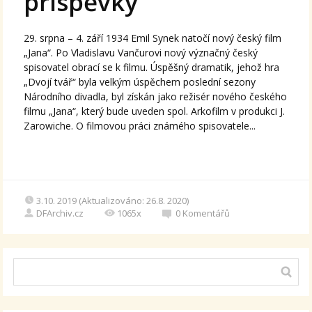
příspěvky
29. srpna – 4. září 1934 Emil Synek natočí nový český film
„Jana“. Po Vladislavu Vančurovi nový význačný český
spisovatel obrací se k filmu. Úspěšný dramatik, jehož hra
„Dvojí tvář“ byla velkým úspěchem poslední sezony
Národního divadla, byl získán jako režisér nového českého
filmu „Jana“, který bude uveden spol. Arkofilm v produkci J.
Zarowiche. O filmovou práci známého spisovatele...
3.10. 2019 (Aktualizováno: 26.8. 2020)
DFArchiv.cz
1065x
0
Komentářů