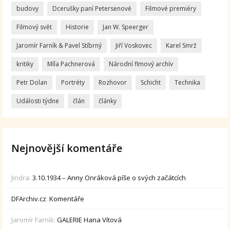
budovy
Dcerušky paní Petersenové
Filmové premiéry
Filmový svět
Historie
Jan W. Speerger
Jaromír Farník & Pavel Stíbrný
Jiří Voskovec
Karel Smrž
kritiky
Míla Pachnerová
Národní flmový archív
Petr Dolan
Portréty
Rozhovor
Schicht
Technika
Události týdne
člán
články
Nejnovější komentáře
Jindra
:
3.10.1934 – Anny Onráková píše o svých začátcích
DFArchiv.cz
:
Komentáře
Jaromír Farník
:
GALERIE Hana Vítová