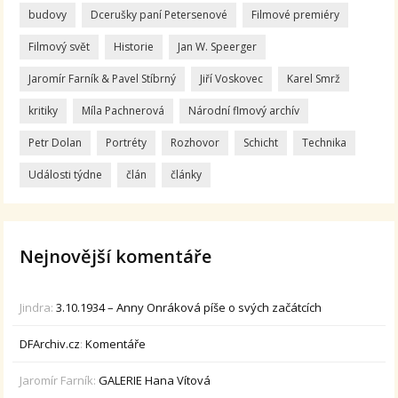
budovy
Dcerušky paní Petersenové
Filmové premiéry
Filmový svět
Historie
Jan W. Speerger
Jaromír Farník & Pavel Stíbrný
Jiří Voskovec
Karel Smrž
kritiky
Míla Pachnerová
Národní flmový archív
Petr Dolan
Portréty
Rozhovor
Schicht
Technika
Události týdne
člán
články
Nejnovější komentáře
Jindra
:
3.10.1934 – Anny Onráková píše o svých začátcích
DFArchiv.cz
:
Komentáře
Jaromír Farník
:
GALERIE Hana Vítová