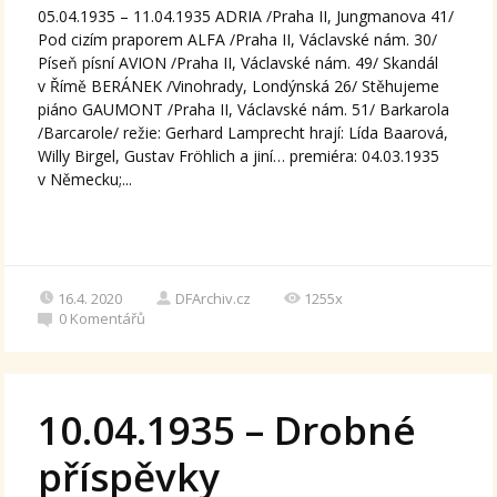
05.04.1935 – 11.04.1935 ADRIA /Praha II, Jungmanova 41/
Pod cizím praporem ALFA /Praha II, Václavské nám. 30/
Píseň písní AVION /Praha II, Václavské nám. 49/ Skandál
v Římě BERÁNEK /Vinohrady, Londýnská 26/ Stěhujeme
piáno GAUMONT /Praha II, Václavské nám. 51/ Barkarola
/Barcarole/ režie: Gerhard Lamprecht hrají: Lída Baarová,
Willy Birgel, Gustav Fröhlich a jiní… premiéra: 04.03.1935
v Německu;...
16.4. 2020
DFArchiv.cz
1255x
0
Komentářů
10.04.1935 – Drobné
příspěvky