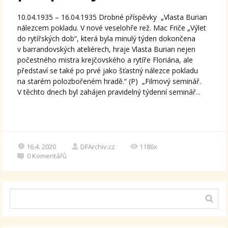
10.04.1935 – 16.04.1935 Drobné příspěvky „Vlasta Burian
nálezcem pokladu. V nové veselohře rež. Mac Friče „Výlet
do rytířských dob“, která byla minulý týden dokončena
v barrandovských ateliérech, hraje Vlasta Burian nejen
počestného mistra krejčovského a rytíře Floriána, ale
představí se také po prvé jako šťastný nálezce pokladu
na starém polozbořeném hradě.“ (P) „Filmový seminář.
V těchto dnech byl zahájen pravidelný týdenní seminář...
16.4. 2020
DFArchiv.cz
1186x
0
Komentářů