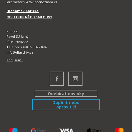
jaromirfarnik(zavináč)seznam.cz
Hledáme / Kariéra
ODSTOUPENÍ OD SMLOUVY
Kontakt
Pavel Stříbrný
IČO: 08056552
Telefon: +420 775 327 094
info@dfarchiv.cz
Kdo jsem..
Odebírat novinky
Doplnit nebo
opravit ?!