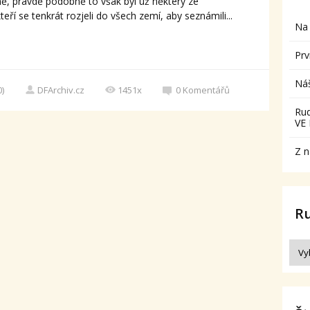
ě, pravdě podobně to však byl už některý ze
ří se tenkrát rozjeli do všech zemí, aby seznámili...
Na 
Prv
Ná
0)
DFArchiv.cz
1451x
0
Komentářů
Ru
VE
Z n
R