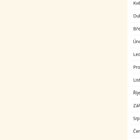
Kv
Du
Bř
Ún
Le
Pro
Lis
Říj
Zář
Sr
Če