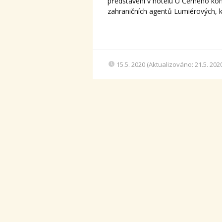
představení v hotelu U Černého kon
zahraničních agentů Lumiérových, kte
15.5. 2020 (Aktualizováno: 21.5. 202