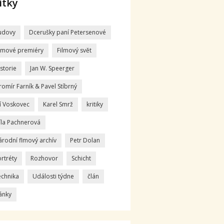
ítky
udovy
Dcerušky paní Petersenové
ilmové premiéry
Filmový svět
storie
Jan W. Speerger
romír Farník & Pavel Stíbrný
ří Voskovec
Karel Smrž
kritiky
íla Pachnerová
árodní flmový archív
Petr Dolan
rtréty
Rozhovor
Schicht
echnika
Události týdne
člán
ánky