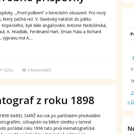
spěvky „První políbení“ v hereckém obsazení. Pro nový
, který začíná rež. V. Slavínský natáčet do pátku
. Kopeckého, byli dále angažováni: Antonie Nedošínská,
ul, K. Hradilák, Ferdinand Hart, Eman Fiala a Richard
P
, výpravu má A....
1
1223x
0
Komentářů
1
2
tograf z roku 1898
« 
 1898 KAREL SMRŽ Asi rok po pařížském předvádění
otografiím, ožívajícím na bílém stinítku v temné
Ne
i, kdo pořádal roku 1896 tato prvá inematografická