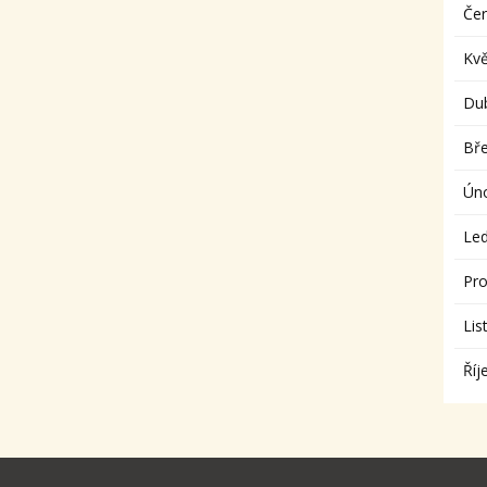
Če
Kv
Du
Bř
Ún
Le
Pro
Lis
Říj