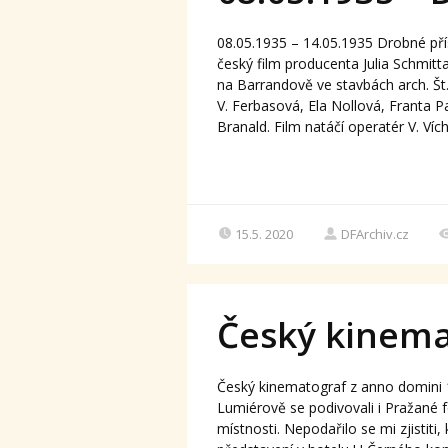
08.05.1935 – 14.05.1935 Drobné pří
český film producenta Julia Schmitta
na Barrandově ve stavbách arch. Št
V. Ferbasová, Ela Nollová, Franta Pa
Branald. Film natáčí operatér V. Vích
15.5. 2020
DFArchiv.cz
Český kinema
Český kinematograf z anno domini
Lumiérově se podivovali i Pražané f
místnosti. Nepodařilo se mi zjistit