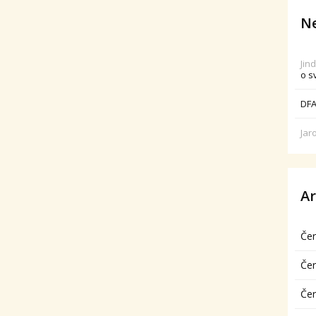
Ne
Jin
o s
DFA
Jar
Ar
Če
Če
Če