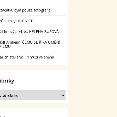
začátku byla pouze fotografie
ní snímky ULIČNICE
š filmový portrét: HELENA BUŠOVÁ
dolf Arnheim: ČEMU SE ŘÍKÁ UMĚNÍ
 FILMU
ašich ateliérů: Tři muži ve sněhu
ubriky