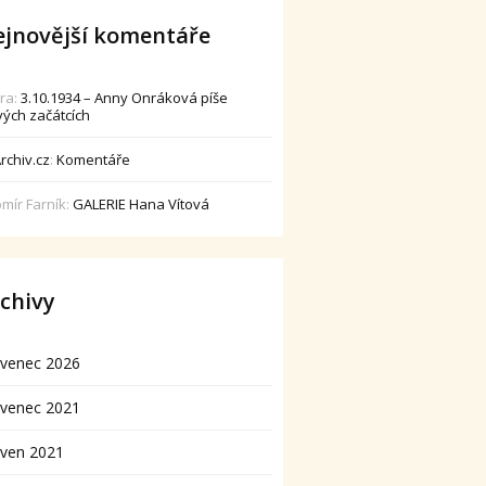
jnovější komentáře
dra
:
3.10.1934 – Anny Onráková píše
vých začátcích
rchiv.cz
:
Komentáře
omír Farník
:
GALERIE Hana Vítová
chivy
rvenec 2026
rvenec 2021
rven 2021