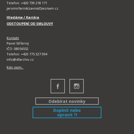
Telefon: +420 739 218 171
jaromirfarnik(zavináč)seznam.cz
Hledáme / Kariéra
ODSTOUPENÍ OD SMLOUVY
Kontakt
Pavel Stříbrný
IČO: 08056552
Telefon: +420 775 327 094
info@dfarchiv.cz
Kdo jsem..
Odebírat novinky
Doplnit nebo
opravit ?!