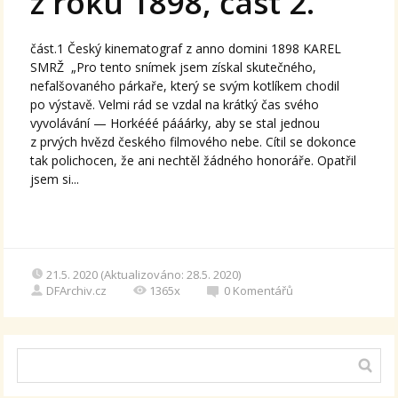
z roku 1898, část 2.
část.1 Český kinematograf z anno domini 1898 KAREL
SMRŽ „Pro tento snímek jsem získal skutečného,
nefalšovaného párkaře, který se svým kotlíkem chodil
po výstavě. Velmi rád se vzdal na krátký čas svého
vyvolávání — Horkééé pááárky, aby se stal jednou
z prvých hvězd českého filmového nebe. Cítil se dokonce
tak polichocen, že ani nechtěl žádného honoráře. Opatřil
jsem si...
21.5. 2020 (Aktualizováno: 28.5. 2020)
DFArchiv.cz
1365x
0
Komentářů