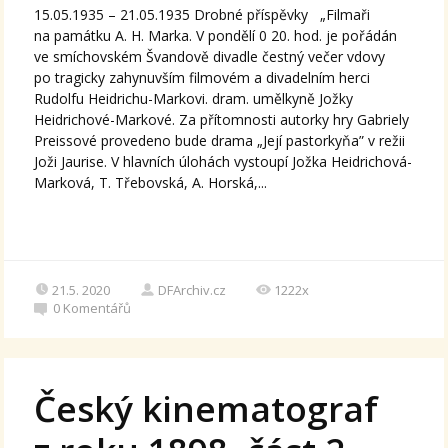
15.05.1935 – 21.05.1935 Drobné příspěvky „Filmaři
na památku A. H. Marka. V pondělí 0 20. hod. je pořádán
ve smíchovském Švandově divadle čestný večer vdovy
po tragicky zahynuvším filmovém a divadelním herci
Rudolfu Heidrichu-Markovi. dram. umělkyně Jožky
Heidrichové-Markové. Za přítomnosti autorky hry Gabriely
Preissové provedeno bude drama „Její pastorkyňa” v režii
Joži Jaurise. V hlavních úlohách vystoupí Jožka Heidrichová-
Marková, T. Třebovská, A. Horská,...
21.5. 2020
DFArchiv.cz
1222x
0
Komentářů
Český kinematograf