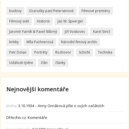
budovy
Dcerušky paní Petersenové
Filmové premiéry
Filmový svět
Historie
Jan W. Speerger
Jaromír Farník & Pavel Stíbrný
Jiří Voskovec
Karel Smrž
kritiky
Míla Pachnerová
Národní flmový archív
Petr Dolan
Portréty
Rozhovor
Schicht
Technika
Události týdne
člán
články
Nejnovější komentáře
Jindra
:
3.10.1934 – Anny Onráková píše o svých začátcích
DFArchiv.cz
:
Komentáře