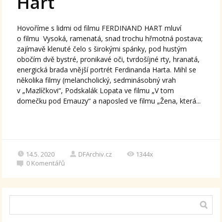
Hart
Hovoříme s lidmi od filmu FERDINAND HART mluví
o filmu Vysoká, ramenatá, snad trochu hřmotná postava;
zajímavě klenuté čelo s širokými spánky, pod hustým
obočím dvě bystré, pronikavé oči, tvrdošíjné rty, hranatá,
energická brada vnější portrét Ferdinanda Harta. Mihl se
několika filmy (melancholický, sedminásobný vrah
v „Mazlíčkovi“, Podskalák Lopata ve filmu „V tom
domečku pod Emauzy“ a naposled ve filmu „Žena, která...
14.5. 2020
DFArchiv.cz
1344x
0
Komentářů