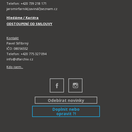
Telefon: +420 739 218 171
jaromirfarnik(zavináč)seznam.cz
Hledáme / Kariéra
ODSTOUPENÍ OD SMLOUVY
Kontakt
Pavel Stříbrný
IČO: 08056552
Telefon: +420 775 327 094
info@dfarchiv.cz
Kdo jsem..
Odebírat novinky
Doplnit nebo
opravit ?!