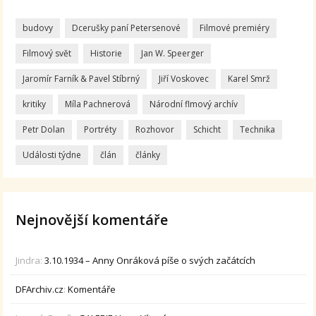
budovy
Dcerušky paní Petersenové
Filmové premiéry
Filmový svět
Historie
Jan W. Speerger
Jaromír Farník & Pavel Stíbrný
Jiří Voskovec
Karel Smrž
kritiky
Míla Pachnerová
Národní flmový archív
Petr Dolan
Portréty
Rozhovor
Schicht
Technika
Události týdne
člán
články
Nejnovější komentáře
Jindra
:
3.10.1934 – Anny Onráková píše o svých začátcích
DFArchiv.cz
:
Komentáře