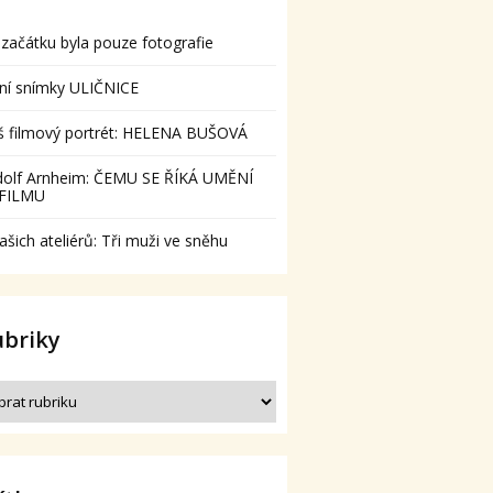
začátku byla pouze fotografie
ní snímky ULIČNICE
š filmový portrét: HELENA BUŠOVÁ
dolf Arnheim: ČEMU SE ŘÍKÁ UMĚNÍ
 FILMU
ašich ateliérů: Tři muži ve sněhu
ubriky