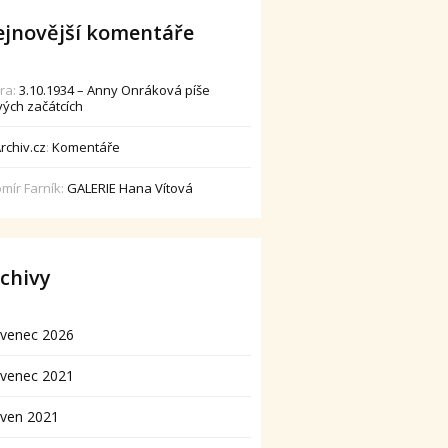
jnovější komentáře
dra
:
3.10.1934 – Anny Onráková píše
vých začátcích
rchiv.cz
:
Komentáře
omír Farník
:
GALERIE Hana Vítová
chivy
rvenec 2026
rvenec 2021
rven 2021