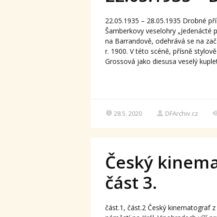
22.05.1935 – 28.05.1935 Drobné přís
Šamberkovy veselohry „Jedenácté při
na Barrandově, odehrává se na začát
r. 1900. V této scéně, přísně styl
Grossová jako diesusa veselý kuplet 
28.5. 2020
DFArchiv.cz
Český kinema
část 3.
část.1, část.2 Český kinematogra