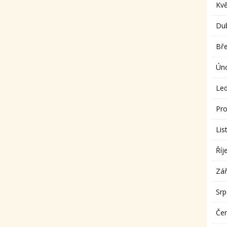
Kv
Du
Bř
Ún
Le
Pro
Lis
Říj
Zář
Sr
Če