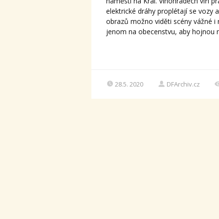
náměstí na Král. Vinohradech víří 
elektrické dráhy proplétají se vozy a
obrazů možno viděti scény vážné i 
jenom na obecenstvu, aby hojnou n
28.5. 2020
DFArchiv.cz