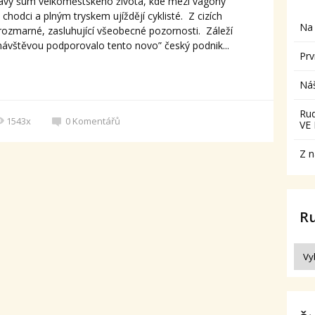
pravý šum velkoměstského života, kde mezi vagony
 chodci a plným tryskem ujíždějí cyklisté. Z cizích
Na 
rozmarné, zasluhující všeobecné pozornosti. Záleží
ávštěvou podporovalo tento novo” český podnik...
Prv
Ná
Ru
1543x
0
Komentářů
VE
Z n
R