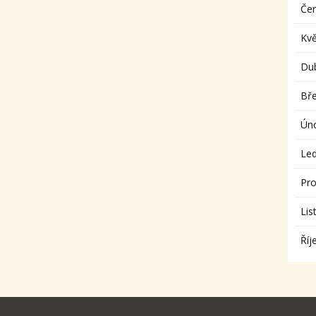
Če
Kv
Du
Bř
Ún
Le
Pro
Lis
Říj