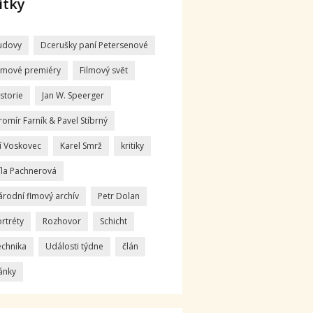
ítky
udovy
Dcerušky paní Petersenové
ilmové premiéry
Filmový svět
storie
Jan W. Speerger
romír Farník & Pavel Stíbrný
ří Voskovec
Karel Smrž
kritiky
íla Pachnerová
árodní flmový archív
Petr Dolan
rtréty
Rozhovor
Schicht
echnika
Události týdne
člán
ánky