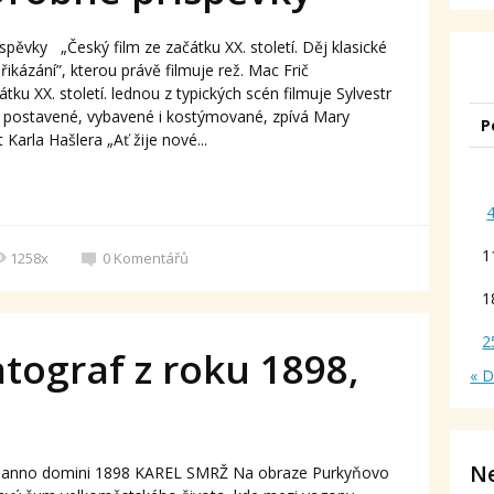
pěvky „Český film ze začátku XX. století. Děj klasické
kázání”, kterou právě filmuje rež. Mac Frič
ku XX. století. lednou z typických scén filmuje Sylvestr
ově postavené, vybavené i kostýmované, zpívá Mary
P
Karla Hašlera „Ať žije nové...
1
1258x
0
Komentářů
1
2
tograf z roku 1898,
« 
Ne
f z anno domini 1898 KAREL SMRŽ Na obraze Purkyňovo