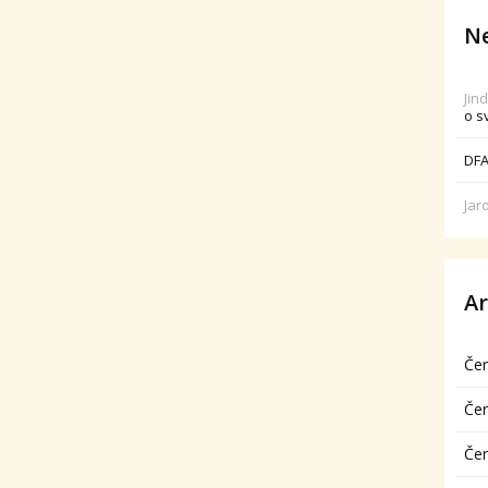
Ne
Jin
o s
DFA
Jar
Ar
Če
Če
Če