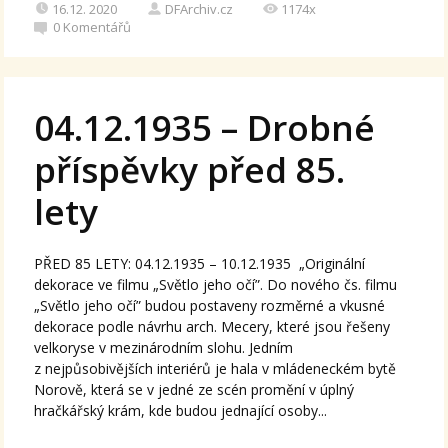
16.12. 2020
DFArchiv.cz
1174x
0
Komentářů
04.12.1935 – Drobné
příspěvky před 85.
lety
PŘED 85 LETY: 04.12.1935 – 10.12.1935 „Originální
dekorace ve filmu „Světlo jeho očí”. Do nového čs. filmu
„Světlo jeho očí” budou postaveny rozměrné a vkusné
dekorace podle návrhu arch. Mecery, které jsou řešeny
velkoryse v mezinárodním slohu. Jedním
z nejpůsobivějších interiérů je hala v mládeneckém bytě
Norově, která se v jedné ze scén promění v úplný
hračkářský krám, kde budou jednající osoby...