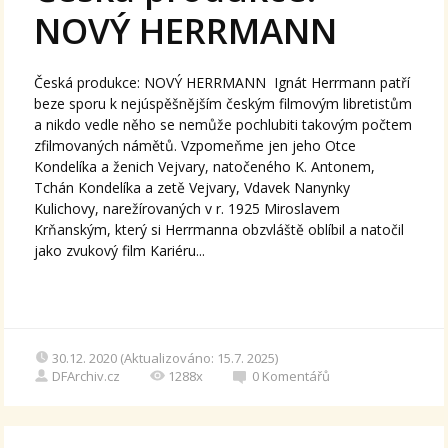
NOVÝ HERRMANN
Česká produkce: NOVÝ HERRMANN Ignát Herrmann patří
beze sporu k nejúspěšnějším českým filmovým libretistům
a nikdo vedle něho se nemůže pochlubiti takovým počtem
zfilmovaných námětů. Vzpomeňme jen jeho Otce
Kondelíka a ženich Vejvary, natočeného K. Antonem,
Tchán Kondelíka a zetě Vejvary, Vdavek Nanynky
Kulichovy, narežírovaných v r. 1925 Miroslavem
Krňanským, který si Herrmanna obzvláště oblíbil a natočil
jako zvukový film Kariéru...
30.12. 2020 (Aktualizováno: 15.7. 2025)
DFArchiv.cz
1288x
0
Komentářů