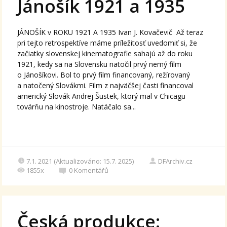
Jánošík 1921 a 1935
JÁNOŠÍK v ROKU 1921 A 1935 Ivan J. Kovačevič Až teraz
pri tejto retrospektíve máme príležitosť uvedomiť si, že
začiatky slovenskej kinematografie sahajú až do roku
1921, kedy sa na Slovensku natočil prvý nemý film
o Jánošíkovi. Bol to prvý film financovaný, režírovaný
a natočený Slovákmi. Film z najväčšej časti financoval
americký Slovák Andrej Šustek, ktorý mal v Chicagu
továrňu na kinostroje. Natáčalo sa...
7.1. 2021 (Aktualizováno: 15.7. 2025)
DFArchiv.cz
1855x
0
Komentářů
Česká produkce: