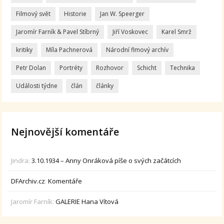
Filmový svět
Historie
Jan W. Speerger
Jaromír Farník & Pavel Stíbrný
Jiří Voskovec
Karel Smrž
kritiky
Míla Pachnerová
Národní flmový archív
Petr Dolan
Portréty
Rozhovor
Schicht
Technika
Události týdne
člán
články
Nejnovější komentáře
Jindra
:
3.10.1934 – Anny Onráková píše o svých začátcích
DFArchiv.cz
:
Komentáře
Jaromír Farník
:
GALERIE Hana Vítová