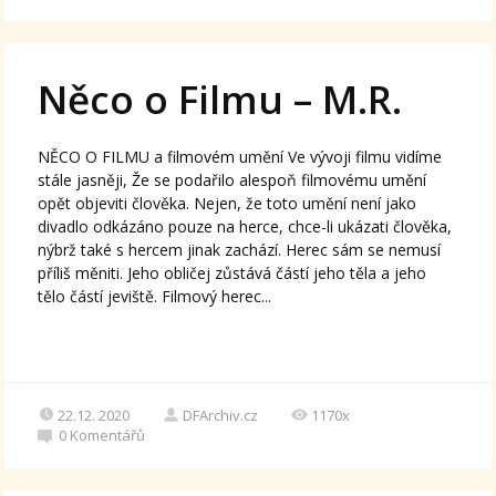
Něco o Filmu – M.R.
NĚCO O FILMU a filmovém umění Ve vývoji filmu vidíme
stále jasněji, Že se podařilo alespoň filmovému umění
opět objeviti člověka. Nejen, že toto umění není jako
divadlo odkázáno pouze na herce, chce-li ukázati člověka,
nýbrž také s hercem jinak zachází. Herec sám se nemusí
příliš měniti. Jeho obličej zůstává částí jeho těla a jeho
tělo částí jeviště. Filmový herec...
22.12. 2020
DFArchiv.cz
1170x
0
Komentářů