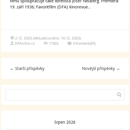
filmu spolupracuje také libretista Josef Neuberg. Premiéra:
19. září 1936; Favoritfilm (DFA) Kinorevue...
2.12. 2020 (Aktualizováno: 10.12. 2020)
DFArchiv.cz
1192x
0
Komentářů
←
Starší příspěvky
Novější příspěvky
→
Srpen 2026