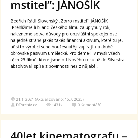
mstitel”: JÁNOŠÍK
Bedřich Rádl: Slovenský „Zorro mstitel”: JÁNOŠÍK
Přehlížíme-li bilanci českého filmu za uplynulý rok,
nalezneme sotva důvody pro obzvláštní spokojenost:
na jedné straně jakés takés finanční aktivum, které tu je,
ať si to výrobci sebe houževnatěji zapírají, na druhé
obrovské pasivum umělecké. Projdeme-li v mysli všech
těch 25 filmů, které jsme od Nového roku až do Silvestra
absolvovali spíše z povinnosti než z nějaké...
21.1. 2021 (Aktualizováno: 15.7. 2025)
DFArchiv.cz
1431x
0
Komentářů
40let kinematografu –