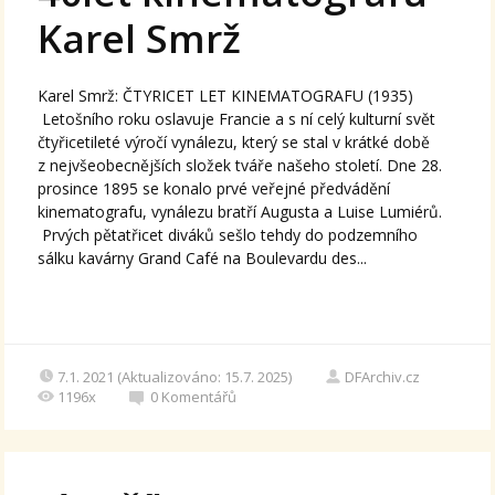
Karel Smrž
Karel Smrž: ČTYRICET LET KINEMATOGRAFU (1935)
Letošního roku oslavuje Francie a s ní celý kulturní svět
čtyřicetileté výročí vynálezu, který se stal v krátké době
z nejvšeobecnějších složek tváře našeho století. Dne 28.
prosince 1895 se konalo prvé veřejné předvádění
kinematografu, vynálezu bratří Augusta a Luise Lumiérů.
Prvých pětatřicet diváků sešlo tehdy do podzemního
sálku kavárny Grand Café na Boulevardu des...
7.1. 2021 (Aktualizováno: 15.7. 2025)
DFArchiv.cz
1196x
0
Komentářů