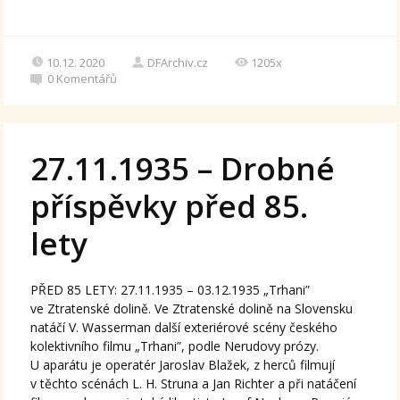
10.12. 2020
DFArchiv.cz
1205x
0
Komentářů
27.11.1935 – Drobné
příspěvky před 85.
lety
PŘED 85 LETY: 27.11.1935 – 03.12.1935 „Trhani”
ve Ztratenské dolině. Ve Ztratenské dolině na Slovensku
natáčí V. Wasserman další exteriérové scény českého
kolektivního filmu „Trhani”, podle Nerudovy prózy.
U aparátu je operatér Jaroslav Blažek, z herců filmují
v těchto scénách L. H. Struna a Jan Richter a při natáčení