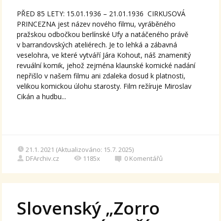
PŘED 85 LETY: 15.01.1936 – 21.01.1936 CIRKUSOVÁ
PRINCEZNA jest název nového filmu, vyráběného
pražskou odbočkou berlínské Ufy a natáčeného právě
v barrandovských ateliérech. Je to lehká a zábavná
veselohra, ve které vytváří Jára Kohout, náš znamenitý
revuální komik, jehož zejména klaunské komické nadání
nepřišlo v našem filmu ani zdaleka dosud k platnosti,
velikou komickou úlohu starosty. Film režíruje Miroslav
Cikán a hudbu...
21.1. 2021 (Aktualizováno: 15.7. 2025)
DFArchiv.cz
1185x
0
Komentářů
Slovenský „Zorro