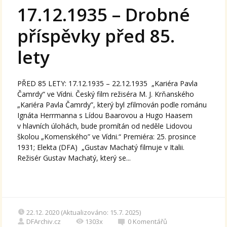
17.12.1935 – Drobné
příspěvky před 85.
lety
PŘED 85 LETY: 17.12.1935 – 22.12.1935 „Kariéra Pavla
Čamrdy“ ve Vídni. Český film režiséra M. J. Krňanského
„Kariéra Pavla Čamrdy”, který byl zfilmován podle románu
Ignáta Herrmanna s Lídou Baarovou a Hugo Haasem
v hlavních úlohách, bude promítán od neděle Lidovou
školou „Komenského” ve Vídni.“ Premiéra: 25. prosince
1931; Elekta (DFA) „Gustav Machatý filmuje v Italii.
Režisér Gustav Machatý, který se...
22.12. 2020 (Aktualizováno: 15.7. 2025)
DFArchiv.cz
1303x
0
Komentářů